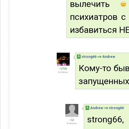
вылечить
психиатров с
избавиться НЕ
А
strong66
Andrew
Кому-то быв
+2759
В отпуске
запущенных
А
Andrew
strong66
strong6
+52
В отпуске