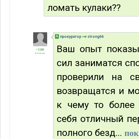
ломать кулаки??
А
прокуратор
strong66
Ваш опыт показыв
+1580
В отпуске
сил заниматся сп
проверили на с
возвращатся и мо
к чему то более
себя отличный пе
полного безд...
пок