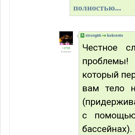
полностью...
А
strong66
bobrento
Честное с
+2759
В отпуске
проблемы!
который пе
вам тело 
(придержив
с помощью
бассейнах).