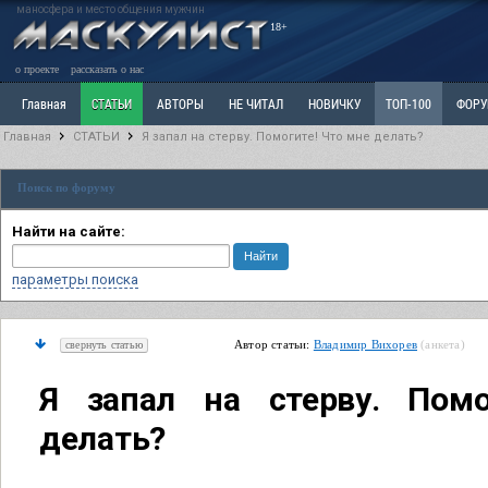
маносфера и место общения мужчин
18+
о проекте
рассказать о нас
Главная
СТАТЬИ
АВТОРЫ
НЕ ЧИТАЛ
НОВИЧКУ
ТОП-100
ФОР
Главная
СТАТЬИ
Я запал на стерву. Помогите! Что мне делать?
Ветка: Расстаюсь или Развожусь. САНЧАС
Ветка: Наболевшее. Выскажись!
Р
Поиск по форуму
РАЗДЕЛ: Разное
УЧЕБНИК
ТРИЛОГИЯ
ВИТРИНА
КОПИЛКА
ОТНОШ
Найти на сайте:
параметры поиска
Автор статьи:
Владимир Вихорев
(анкета)
свернуть статью
Я запал на стерву. Пом
делать?