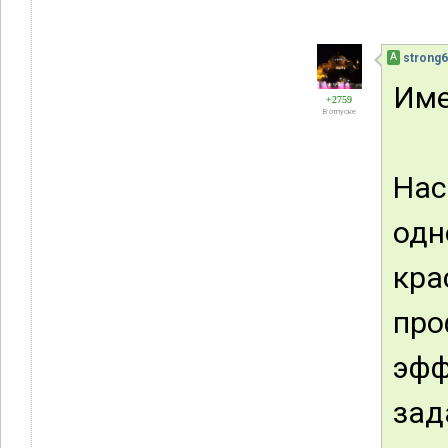
А
strong
Име
+2759
В отпуске
На
одн
кра
про
эф
зад