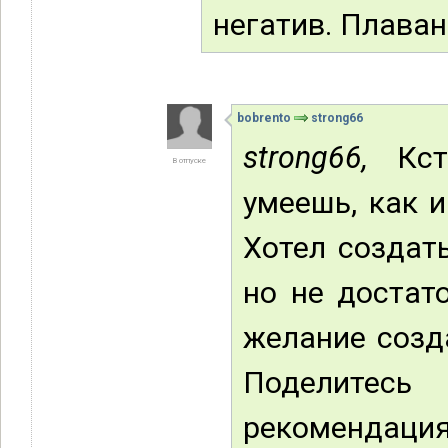
негатив. Плава
bobrento
strong66
strong66,
Кста
В отпуске
умеешь, как и
Хотел создат
но не достат
желание созд
Поделите
рекомендация