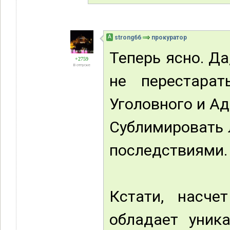
А
strong66
прокуратор
Теперь ясно. Да
+2759
В отпуске
не перестарат
Уголовного и А
Сублимировать
последствиями.
Кстати, насче
обладает уник