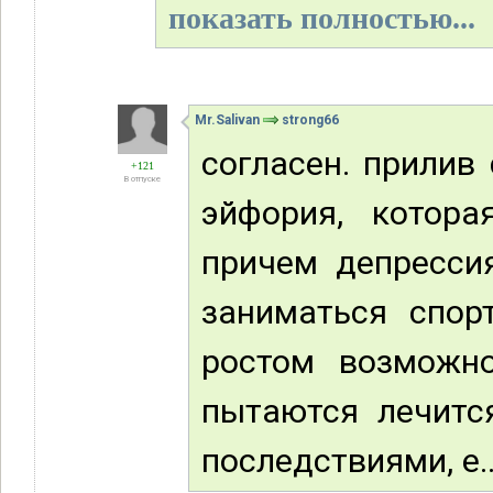
показать полностью...
Mr.Salivan
strong66
согласен. прилив 
+121
В отпуске
эйфория, котора
причем депресси
заниматься спор
ростом возможно
пытаются лечитс
последствиями, е..