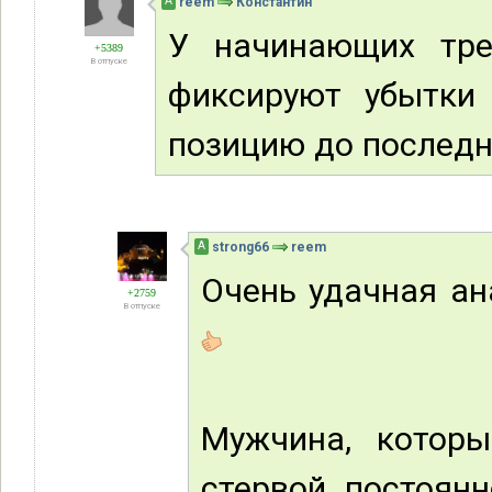
А
reem
Константин
У начинающих тре
+5389
В отпуске
фиксируют убытки
позицию до последне
А
strong66
reem
Очень удачная ан
+2759
В отпуске
Мужчина, которы
стервой, постоянн