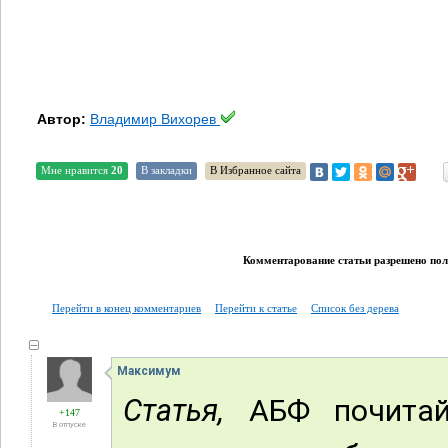
Автор:
Владимир Вихорев
Мне нравится
20
В закладки
В Избранное сайта
Комментарование статьи разрешено поль
Перейти в конец комментариев
Перейти к статье
Список без дерева
Максимум
Статья,
АБФ почитайт
+147
В отпуске