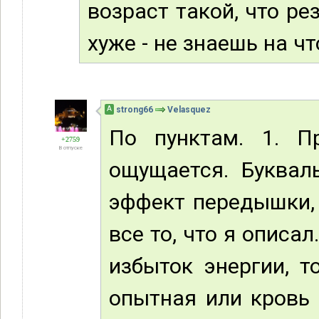
возраст такой, что ре
хуже - не знаешь на ч
А
strong66
Velasquez
По пунктам. 1. П
+2759
В отпуске
ощущается. Буквал
эффект передышки, 
все то, что я описа
избыток энергии, т
опытная или кровь 