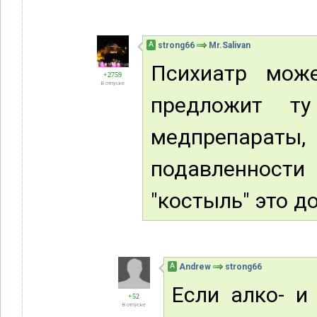
А
strong66
Mr.Salivan
Психиатр мож
+2759
В отпуске
предложит т
медпрепарат
подавленности 
"костыль" это д
А
Andrew
strong66
Если алко- и
+52
В отпуске