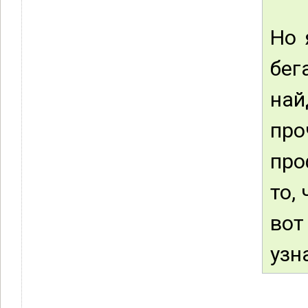
Но 
бег
най
пр
про
то,
вот
узн