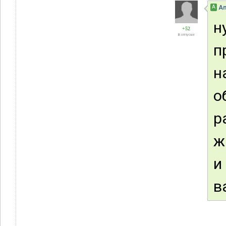
А
An
н
+52
В отпуске
п
н
о
р
ж
и
в