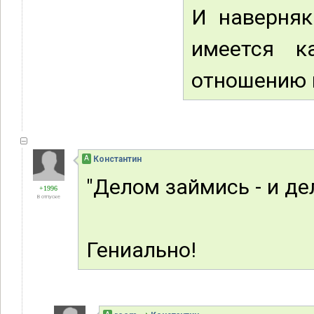
И наверняк
имеется к
отношению 
А
Константин
"Делом займись - и де
+1996
В отпуске
Гениально!