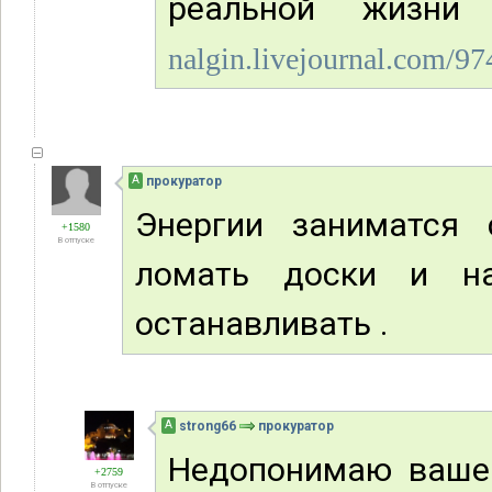
реальной жизн
nalgin.livejournal.com/9
А
прокуратор
Энергии заниматся 
+1580
В отпуске
ломать доски и на
останавливать .
А
strong66
прокуратор
Недопонимаю вашей
+2759
В отпуске