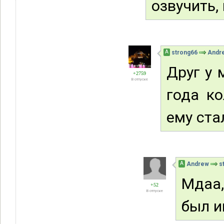
озвучить,
А
strong66
Andr
Друг у 
+2759
В отпуске
года ко
ему ста
А
Andrew
s
Мдаа,
+52
В отпуске
был и