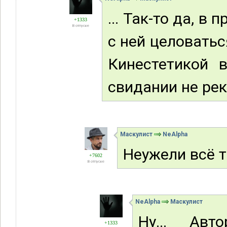
... Так-то да, в
+1333
В отпуске
с ней целоватьс
Кинестетикой 
свидании не ре
Маскулист
NeAlpha
Неужели всё т
+7602
В отпуске
NeAlpha
Маскулист
Ну... Авт
+1333