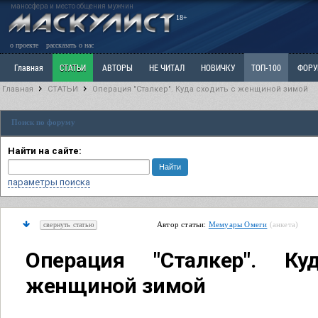
маносфера и место общения мужчин
18+
о проекте
рассказать о нас
Главная
СТАТЬИ
АВТОРЫ
НЕ ЧИТАЛ
НОВИЧКУ
ТОП-100
ФОР
Главная
СТАТЬИ
Операция "Сталкер". Куда сходить с женщиной зимой
Ветка: Расстаюсь или Развожусь. САНЧАС
Ветка: Наболевшее. Выскажись!
Р
Поиск по форуму
РАЗДЕЛ: Разное
УЧЕБНИК
ТРИЛОГИЯ
ВИТРИНА
КОПИЛКА
ОТНОШ
Найти на сайте:
параметры поиска
Автор статьи:
Мемуары Омеги
(анкета)
свернуть статью
Операция "Сталкер". К
женщиной зимой