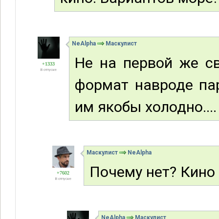
NeAlpha
Маскулист
Не на первой же с
+1333
В отпуске
формат навроде па
им якобы холодно....
Маскулист
NeAlpha
Почему нет? Кино
+7602
В отпуске
NeAlpha
Маскулист