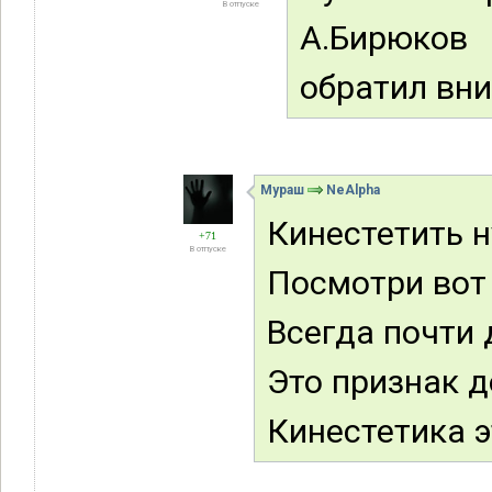
В отпуске
А.Бирюков 
обратил вни
Мураш
NeAlpha
Кинестетить н
+71
В отпуске
Посмотри вот
Всегда почти 
Это признак д
Кинестетика э