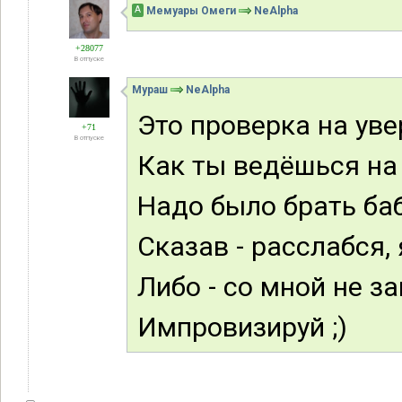
А
Мемуары Омеги
NeAlpha
+28077
В отпуске
Мураш
NeAlpha
Это проверка на уве
+71
В отпуске
Как ты ведёшься на
Надо было брать баб
Сказав - расслабся,
Либо - со мной не з
Импровизируй ;)