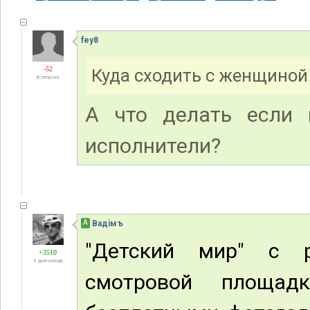
fey8
-52
Куда сходить с женщиной
В отпуске
А что делать если
исполнители?
А
Вадiмъ
"Детский мир" с р
+3510
3 дня назад
смотровой площадк