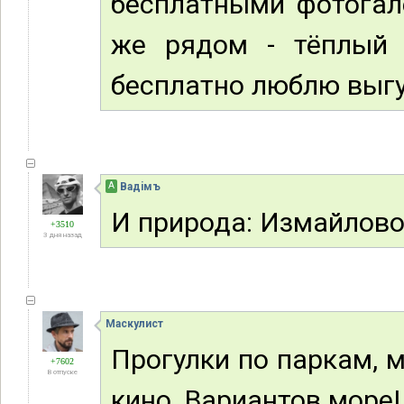
бесплатными фотогал
же рядом - тёплый 
бесплатно люблю выгу
А
Вадiмъ
И природа: Измайлово,
+3510
3 дня назад
Маскулист
Прогулки по паркам, 
+7602
В отпуске
кино. Вариантов море!