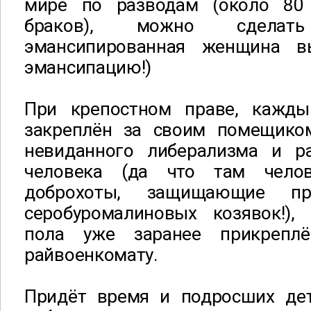
мире по разводам (около 80
браков), можно сдела
эмансипированная женщина вы
эмансипацию!)
При крепостном праве, кажды
закреплён за своим помещиком
невиданного либерализма и р
человека (да что там чело
доброхоты, защищающие п
серобуромалиновых козявок!),
пола уже заранее прикрепл
райвоенкомату.
Придёт время и подросших де