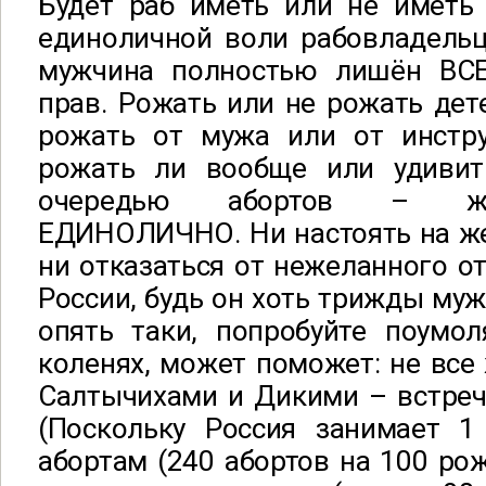
Будет раб иметь или не иметь 
единоличной воли рабовладельца
мужчина полностью лишён ВСЕ
прав. Рожать или не рожать дете
рожать от мужа или от инстру
рожать ли вообще или удивит
очередью абортов – ж
ЕДИНОЛИЧНО. Ни настоять на же
ни отказаться от нежеланного о
России, будь он хоть трижды муж
опять таки, попробуйте поумо
коленях, может поможет: не вс
Салтычихами и Дикими – встреч
(Поскольку Россия занимает 
абортам (240 абортов на 100 рож