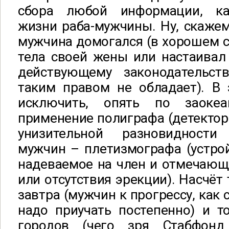
сбора любой информации, к
жизни раба-мужчины. Ну, скажем,
мужчина домогался (в хорошем с
тела своей жены или настаивал 
действующему законодательст
таким правом не обладает). В 
исключить, опять по заоке
применение полиграфа (детектора
унизительной разновидност
мужчин – плетизмографа (устрой
надеваемое на член и отмечающ
или отсутствия эрекции). Насчёт 
завтра (мужчин к прогрессу, как 
надо приучать постепенно) и т
городов (чего зря Стабфонд