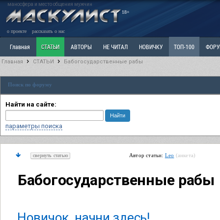
маносфера и место общения мужчин
18+
о проекте
рассказать о нас
Главная
СТАТЬИ
АВТОРЫ
НЕ ЧИТАЛ
НОВИЧКУ
ТОП-100
ФОР
Главная
СТАТЬИ
Бабогосударственные рабы
Ветка: Расстаюсь или Развожусь. САНЧАС
Ветка: Наболевшее. Выскажись!
Р
Поиск по форуму
РАЗДЕЛ: Разное
УЧЕБНИК
ТРИЛОГИЯ
ВИТРИНА
КОПИЛКА
ОТНОШ
Найти на сайте:
параметры поиска
Автор статьи:
Leo
(анкета)
свернуть статью
Бабогосударственные рабы
Новичок, начни здесь!