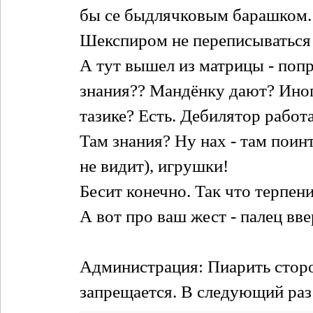
бы се быдлячковым барашком. К
Шекспиром не переписыватьс
А тут вышел из матрицы - поп
знания?? Мандёнку дают? Иногд
тазике? Есть. Дебилятор работ
Там знания? Ну нах - там поин
не видит), игрушки!
Бесит конечно. Так что терпени
А вот про ваш жест - палец вв
Администрация: Пиарить стор
запрещается. В следующий раз