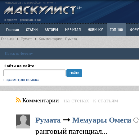
маносфера и место общения мужчин
18+
о проекте
рассказать о нас
Главная
СТАТЬИ
АВТОРЫ
НЕ ЧИТАЛ
НОВИЧКУ
ТОП-100
ФОР
Главная
Румата
Комментарии - Румата
Ветка: Расстаюсь или Развожусь. САНЧАС
Ветка: Наболевшее. Выскажись!
Р
Поиск по форуму
РАЗДЕЛ: Разное
УЧЕБНИК
ТРИЛОГИЯ
ВИТРИНА
КОПИЛКА
ОТНОШ
Найти на сайте:
параметры поиска
Комментарии
на стенах
к статьям
Румата
Мемуары Омеги
С
ранговый патенциал...