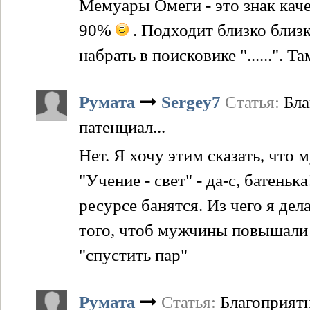
Мемуары Омеги - это знак каче
90%
. Подходит близко близ
набрать в поисковике "......". Т
Румата
Sergey7
Статья:
Бла
патенциал...
Нет. Я хочу этим сказать, чт
"Учение - свет" - да-с, батен
ресурсе банятся. Из чего я дел
того, чтоб мужчины повышали м
"спустить пар"
Румата
Статья:
Благоприятн