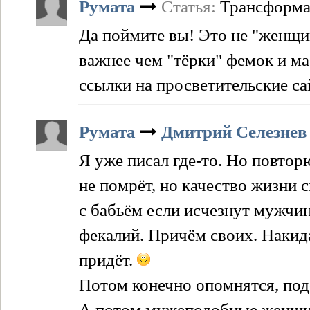
Румата
Статья:
Трансформа
Да поймите вы! Это не "женщи
важнее чем "тёрки" фемок и м
ссылки на просветительские са
Румата
Дмитрий Селезнев
Я уже писал где-то. Но повторю
не помрёт, но качество жизни
с бабьём если исчезнут мужчи
фекалий. Причём своих. Накид
придёт.
Потом конечно опомнятся, подо
А потом мужеподобные женщин