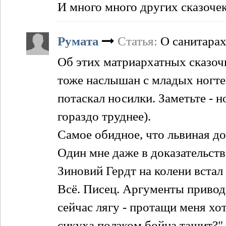
И много много других сказочек
Румата
Статья:
О санитара
Об этих матриархатных сказоч
тоже наслышан с младых ногтей
потаскал носилки. Заметьте - 
гораздо труднее).
Самое обидное, что львиная до
Один мне даже в доказательст
Зиновий Гердт на колени встал
Всё. Писец. Аргументы приводи
сейчас лягу - протащи меня хо
сикуха ползком бойца тащит?"