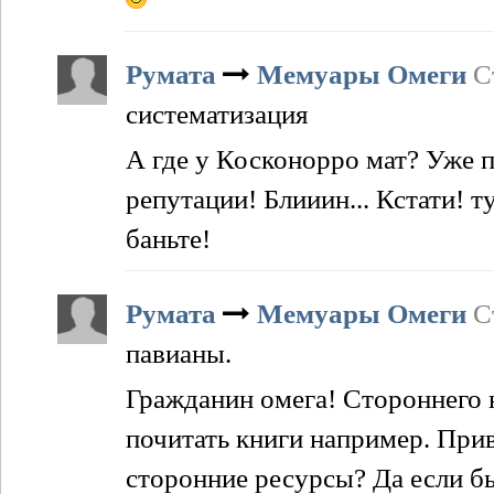
Румата
Мемуары Омеги
С
систематизация
А где у Косконорро мат? Уже п
репутации! Блииин... Кстати! 
баньте!
Румата
Мемуары Омеги
С
павианы.
Гражданин омега! Стороннего 
почитать книги например. Приво
сторонние ресурсы? Да если бы