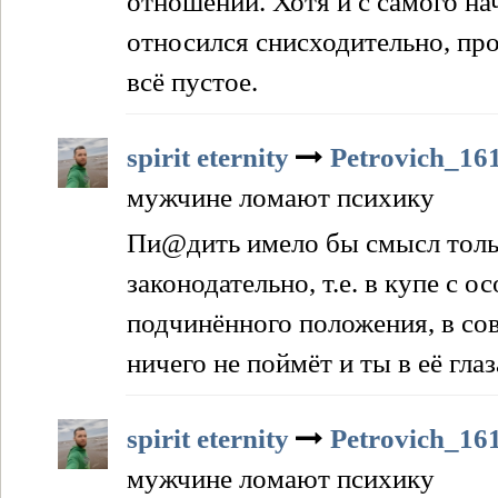
отношений. Хотя и с самого нач
относился снисходительно, пр
всё пустое.
spirit eternity
Petrovich_16
мужчине ломают психику
Пи@дить имело бы смысл толь
законодательно, т.е. в купе с 
подчинённого положения, в сов
ничего не поймёт и ты в её г
spirit eternity
Petrovich_16
мужчине ломают психику