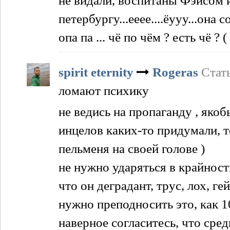
не видали, воспитаны Фэйсом и 
петербургу...ееее....ёууу...она с
опа па ... чё по чём ? есть чё ?
spirit eternity
Rogeras
Стат
ломают психику
не ведись на пропаганду , якоб
инцелов каких-то придумали, т
пельменя на своей голове )
не нужно ударяться в крайности
что он деградант, трус, лох, ге
нужно преподносить это, как 
наверное согласитесь, что сре