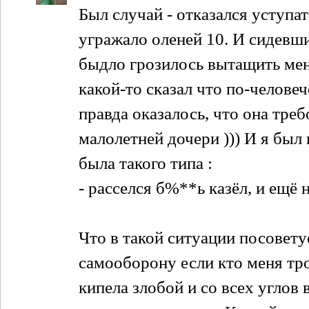
Был случай - отказался уступа
угражало оленей 10. И сидевши
быдло грозилось вытащить мен
какой-то сказал что по-челове
правда оказалось, что она треб
малолетней дочери ))) И я был
была такого типа :
- расселся б%**ь казёл, и ещё 
Что в такой ситуации посоветуе
самооборону если кто меня тр
кипела злобой и со всех углов