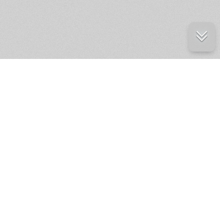
е ресурсы
ение России
ров статей и комментариев,
кции.