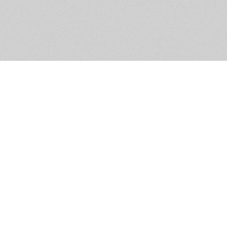
Обратная связь
Предложения по функционалу
Администрация сайта не не
разм