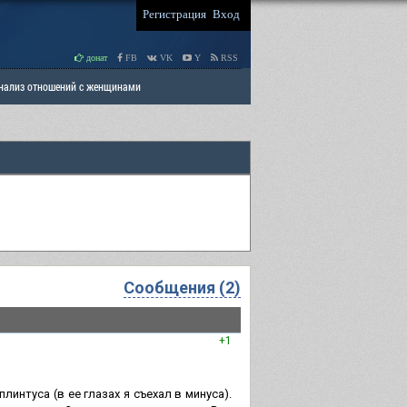
Регистрация
Вход
донат
FB
VK
Y
RSS
Анализ отношений с женщинами
 права мужчин
РАЗДЕЛ: Отцы и Дети
Сообщения (2)
+1
интуса (в ее глазах я съехал в минуса).