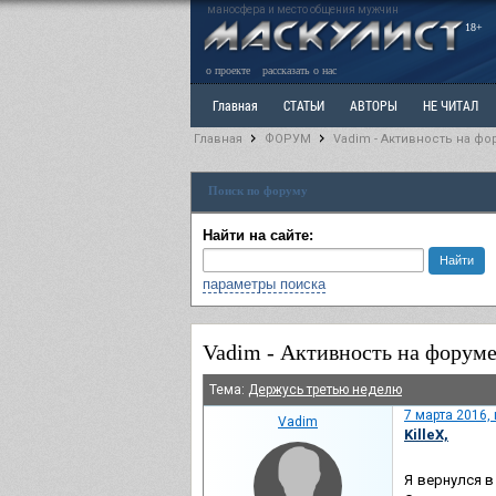
маносфера и место общения мужчин
18+
о проекте
рассказать о нас
Главная
СТАТЬИ
АВТОРЫ
НЕ ЧИТАЛ
Главная
ФОРУМ
Vadim - Активность на фо
Ветка: Расстаюсь или Развожусь. САНЧАС
Вет
Поиск по форуму
РАЗДЕЛ: Разное
УЧЕБНИК
ТРИЛОГИЯ
В
Найти на сайте:
параметры поиска
Vadim - Активность на форум
Тема:
Держусь третью неделю
7 марта 2016,
Vadim
KilleX,
Я вернулся в