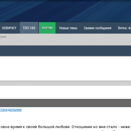
НОВИЧКУ
ТОП-100
ФОРУМ
Новые темы
Свежие сообщения
Ветка: 
руме
ка: Наболевшее. Выскажись!
РАЗДЕЛ: Мы и Женщины
РАЗДЕЛ: Маскулизм, МД и
ИТРИНА
КОПИЛКА
ОТНОШЕНИЯ
е
 понедельник
 свое время к своей большой любови. Отношение ко мне стало - ниже пл