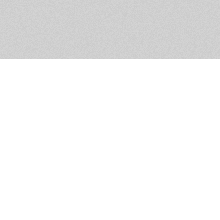
Помощь и контакты
Дружественны
Пользовательское соглашение
Мужское Движ
Емайл - info@masculist.ru
сёт ответственность за размещаемые пользователями материалы. Мнение авто
ещённых на страницах сайта, могут не совпадать с мнениями и позицией реда