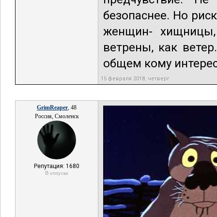
безопаснее. Но риск
женщин- хищницы,
ветрены, как ветер
общем кому интерес
15 февраля 2018, четверг
GrimReaper
, 48
Россия, Смоленск
Репутация: 1680
В отпуске