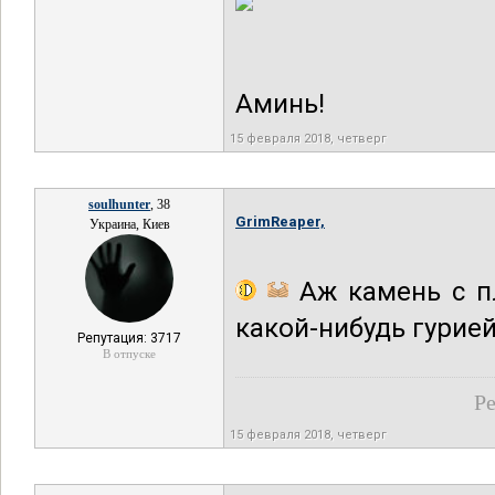
Аминь!
15 февраля 2018, четверг
soulhunter
, 38
GrimReaper,
Украина, Киев
Аж камень с пл
какой-нибудь гурией
Репутация: 3717
В отпуске
Ре
15 февраля 2018, четверг