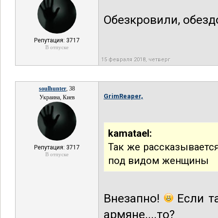
Обезкровили, обездо
Репутация: 3717
В отпуске
15 февраля 2018, четверг
soulhunter
, 38
GrimReaper,
Украина, Киев
kamatael:
Так же рассказываетс
Репутация: 3717
В отпуске
под видом женщины
Внезапно!
Если та
армяне....то?