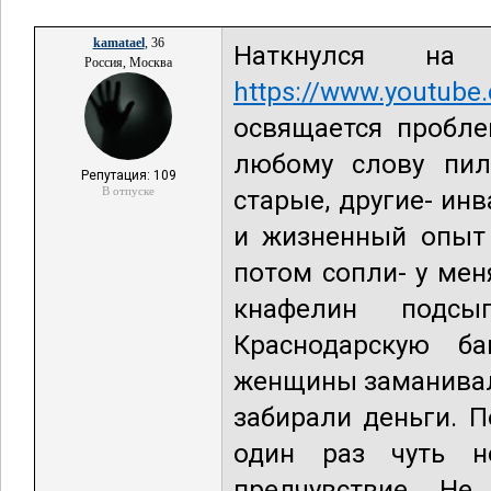
kamatael
, 36
Наткнулся на
Россия, Москва
https://www.youtub
освящается пробле
любому слову пил
Репутация: 109
В отпуске
старые, другие- инв
и жизненный опыт 
потом сопли- у мен
кнафелин подсы
Краснодарскую б
женщины заманивал
забирали деньги. 
один раз чуть н
предчувствие. Не