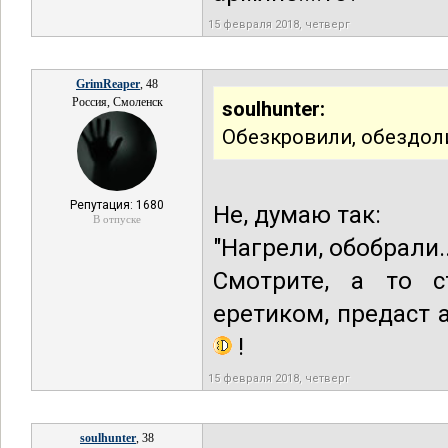
15 февраля 2018, четверг
GrimReaper
, 48
Россия, Смоленск
soulhunter:
Обезкровили, обездоли
Репутация: 1680
Не, думаю так:
В отпуске
"Нагрели, обобрали.
Смотрите, а то с
еретиком, предаст 
!
15 февраля 2018, четверг
soulhunter
, 38