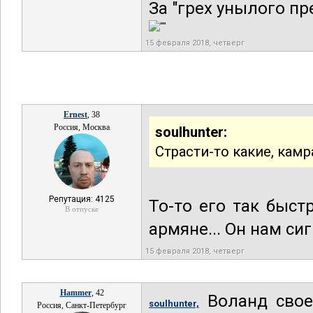
За "грех унылого п
15 февраля 2018, четверг
Ernest
, 38
Россия, Москва
soulhunter:
Страсти-то какие, камр
Репутация: 4125
То-то его так быст
В отпуске
армяне... Он нам с
15 февраля 2018, четверг
Hammer
, 42
Воланд свое
soulhunter,
Россия, Санкт-Петербург