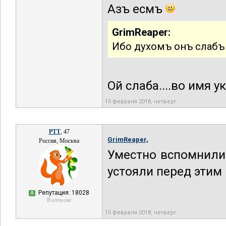
Азъ есмъ
GrimReaper:
Ибо духомъ онъ слабъ
Ой слаба....во имя 
15 февраля 2018, четверг
РТТ
, 47
GrimReaper,
Россия, Москва
Уместно вспомнили
устояли перед этим 
Репутация: 18028
А
В отпуске
15 февраля 2018, четверг