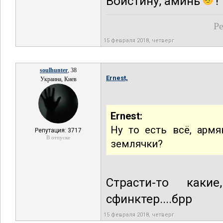
Воистину, аминь
!
Ре
15 февраля 2018, четверг
soulhunter
, 38
Ernest,
Украина, Киев
Ernest:
Ну то есть всё, армя
Репутация: 3717
В отпуске
землячки?
Страсти-то какие
сфинктер....брр
15 февраля 2018, четверг