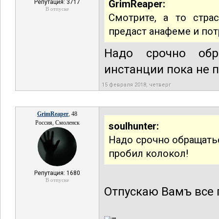
GrimReaper:
Репутация: 3717
В отпуске
Смотрите, а то стра
предаст анафеме и пот
Надо срочно обр
инстанции пока не 
15 февраля 2018, четверг
GrimReaper
, 48
Россия, Смоленск
soulhunter:
Надо срочно обращать
пробил колокол!
Репутация: 1680
В отпуске
Отпускаю Вамъ все 