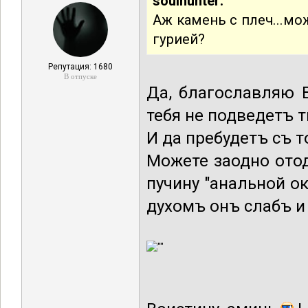
soulhunter:
Аж камень с плеч...мо
гурией?
Репутация: 1680
В отпуске
Да, благославляю 
тебя не подведетъ 
И да пребудетъ съ 
Можете заодно отод
пучину "анальной о
духомъ онъ слабъ и