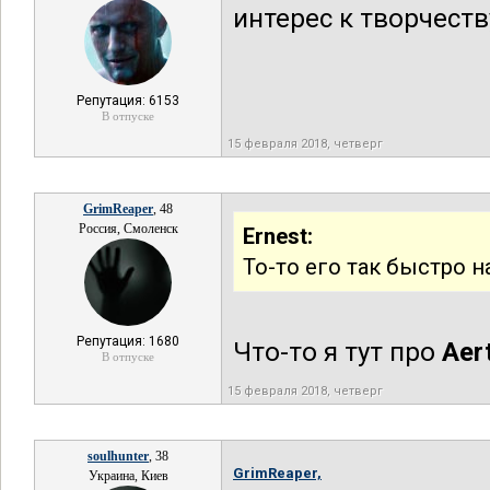
интерес к творчест
Репутация: 6153
В отпуске
15 февраля 2018, четверг
GrimReaper
, 48
Россия, Смоленск
Ernest:
То-то его так быстро 
Репутация: 1680
Что-то я тут про
Aer
В отпуске
15 февраля 2018, четверг
soulhunter
, 38
GrimReaper,
Украина, Киев