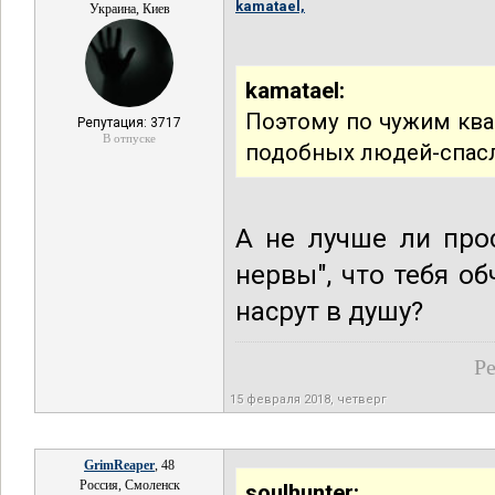
kamatael,
Украина, Киев
kamatael:
Поэтому по чужим квар
Репутация: 3717
В отпуске
подобных людей-спасл
А не лучше ли прос
нервы", что тебя об
насрут в душу?
Ре
15 февраля 2018, четверг
GrimReaper
, 48
Россия, Смоленск
soulhunter: