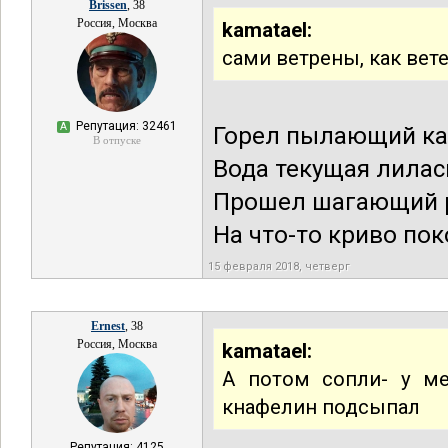
Brissen
, 38
Россия, Москва
kamatael:
сами ветрены, как вет
Репутация: 32461
А
Горел пылающий ка
В отпуске
Вода текущая лилас
Прошел шагающий 
На что-то криво пок
15 февраля 2018, четверг
Ernest
, 38
Россия, Москва
kamatael:
А потом сопли- у ме
кнафелин подсыпал
Репутация: 4125