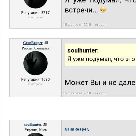
Я уже подумал, чт
встречи...
Репутация: 3717
В отпуске
15 февраля 2018, четверг
GrimReaper
, 48
Россия, Смоленск
soulhunter:
Я уже подумал, что это
Репутация: 1680
Может Вы и не дале
В отпуске
15 февраля 2018, четверг
soulhunter
, 38
GrimReaper,
Украина, Киев