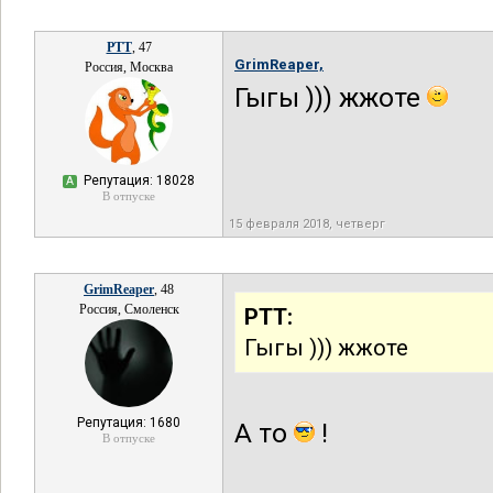
РТТ
, 47
GrimReaper,
Россия, Москва
Гыгы ))) жжоте
Репутация: 18028
А
В отпуске
15 февраля 2018, четверг
GrimReaper
, 48
Россия, Смоленск
РТТ:
Гыгы ))) жжоте
Репутация: 1680
А то
!
В отпуске