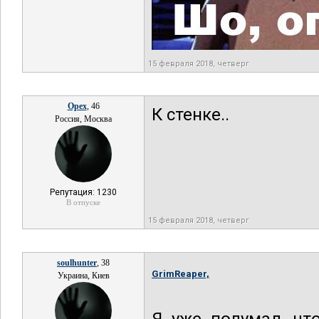
15 февраля 2018, четверг
Opex
, 46
К стенке..
Россия, Москва
Репутация: 1230
В отпуске
15 февраля 2018, четверг
soulhunter
, 38
GrimReaper,
Украина, Киев