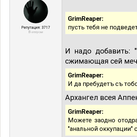
GrimReaper:
пусть тебя не подведе
Репутация: 3717
В отпуске
И надо добавить: 
сжимающая сей мечъ
GrimReaper:
И да пребудетъ съ тоб
Архангел всея Аппе
GrimReaper:
Можете заодно отодра
"анальной оккупации" 