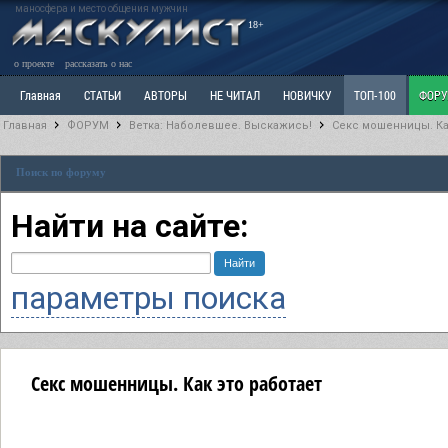
маносфера и место общения мужчин
18+
о проекте
рассказать о нас
Главная
СТАТЬИ
АВТОРЫ
НЕ ЧИТАЛ
НОВИЧКУ
ТОП-100
ФОР
Главная
ФОРУМ
Ветка: Наболевшее. Выскажись!
Секс мошенницы. Ка
Ветка: Расстаюсь или Развожусь. САНЧАС
Ветка: Наболевшее. Выскажись!
Р
Поиск по форуму
РАЗДЕЛ: Разное
УЧЕБНИК
ТРИЛОГИЯ
ВИТРИНА
КОПИЛКА
ОТНОШ
Найти на сайте:
параметры поиска
Секс мошенницы. Как это работает