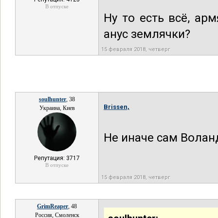
В отпуске
Ну то есть всё, ар
анус землячки?
15 февраля 2018, четверг
soulhunter
, 38
Brissen,
Украина, Киев
Не иначе сам Волан
Репутация: 3717
В отпуске
15 февраля 2018, четверг
GrimReaper
, 48
Россия, Смоленск