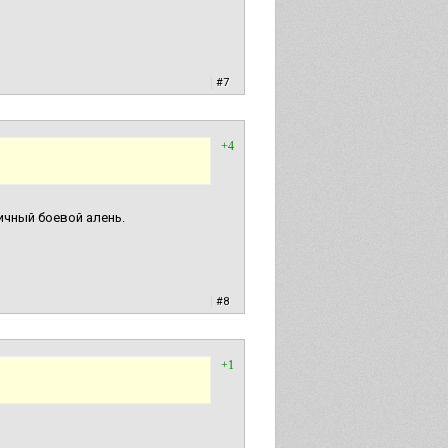
|
#7
+4
пичный боевой алень.
|
#8
+1