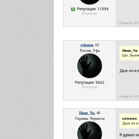
Репутация: 11094
А
В отпуске
19 марта 20
velomen
, 63
Россия, Уфа
Иван_Чк:
Шо, были
Дык он и 
Репутация: 5662
В отпуске
19 марта 20
Иван_Чк
, 46
Украина, Черкассы
velomen:
Дык он и
Я думал о