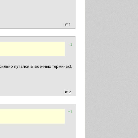
|
#11
+1
сильно путался в военных терминах),
|
#12
+1