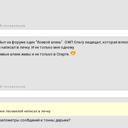
18, понедельник
 был на форуме один "боевой алень". ОЖП Ольгу защищал, которая влез
 написал в личку. И не только мне одному.
оевые алени живы и не только в Спарте.
18, понедельник
мне пасквилей написал в личку.
 километры сообщений и тонны дерьма?