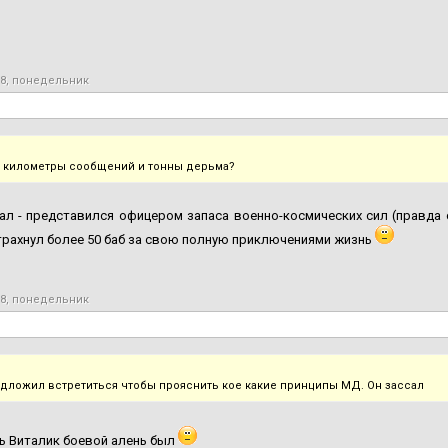
18, понедельник
 километры сообщений и тонны дерьма?
ал - представился офицером запаса военно-космических сил (правда 
рахнул более 50 баб за свою полную приключениями жизнь
18, понедельник
едложил встретиться чтобы прояснить кое какие принципы МД. Он зассал
ь Виталик боевой алень был