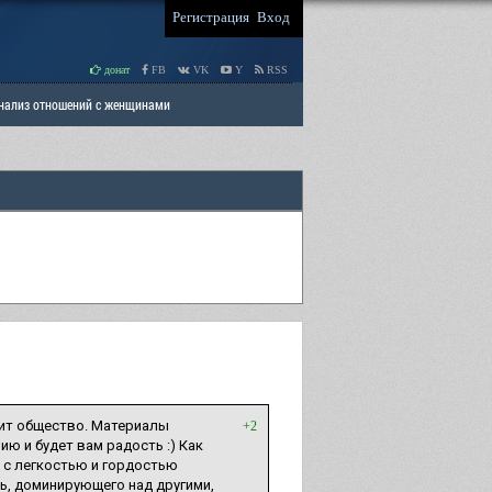
Регистрация
Вход
донат
FB
VK
Y
RSS
Анализ отношений с женщинами
 права мужчин
РАЗДЕЛ: Отцы и Дети
дит общество. Материалы
+2
ию и будет вам радость :) Как
, с легкостью и гордостью
ь, доминирующего над другими,