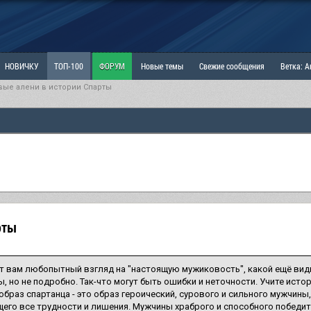
НОВИЧКУ
ТОП-100
ФОРУМ
Новые темы
Свежие сообщения
Ветка: 
вые алени в истории Спарты
ка: Наболевшее. Выскажись!
РАЗДЕЛ: Мы и Женщины
РАЗДЕЛ: Маскулизм, МД и
ИТРИНА
КОПИЛКА
ОТНОШЕНИЯ
рты
т вам любопытный взгляд на "настоящую мужиковость", какой ещё ви
, но не подробно. Так-что могут быть ошибки и неточности. Учите истор
образ спартанца - это образ героический, сурового и сильного мужчины
его все трудности и лишения. Мужчины храброго и способного победит