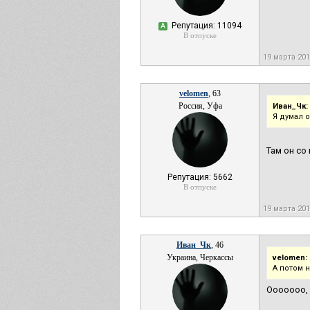
Репутация: 11094
А
В отпуске
19 марта 20
velomen
, 63
Россия, Уфа
Иван_Чк:
Я думал 
Там он со
Репутация: 5662
В отпуске
19 марта 20
Иван_Чк
, 46
Украина, Черкассы
velomen:
А потом 
Ооооооо, 