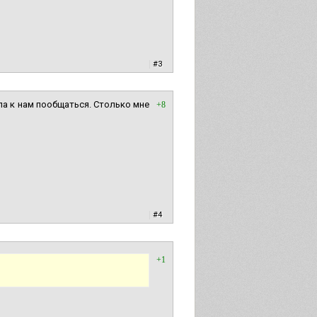
|
#3
ла к нам пообщаться. Столько мне
+8
|
#4
+1