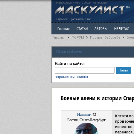
маносфера и место общения мужчин
18+
о проекте
рассказать о нас
Главная
СТАТЬИ
АВТОРЫ
НЕ ЧИТАЛ
Главная
ФОРУМ
Портрет бабораба
Бое
Ветка: Расстаюсь или Развожусь. САНЧАС
Вет
Поиск по форуму
РАЗДЕЛ: Разное
УЧЕБНИК
ТРИЛОГИЯ
В
Найти на сайте:
параметры поиска
Боевые алени в истории Спа
Hammer
, 42
Кстати во
Россия, Санкт-Петербург
проверены
известно 
переносящ