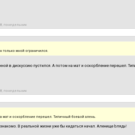
18, понедельник
он только мной ограничился.
 иной в дискуссию пустился. А потом на мат и оскорбление перешел. Ти
18, понедельник
на мат и оскорбление перешел. Типичный боевой алень.
знакомо. В реальной жизни уже бы кидаться начал. Аленище bлядь!