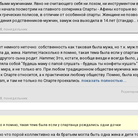
быми мужчинами. Явно не считающего себя ни лохом, ни инструментом в
 начала посмотрим на главного соперника Спарты - Афины которые в
 греческих полисов, в отличии от особенной спарты. Женщине не позв
ения родственников-мужчин, замуж она выходила в 14 лет (стандар...
18, понедельник
ут немного неточно: собственность как таковая была мужа, но т.к. муж 
а да, жена.
Hammer,
Насколько я помню, такая тема была если у спартан
другого сына родит.
Hammer,
Это, кстати, вообще везде и всегда было,
яла собой "будешь маму с папой слушать - будешь ты конфеты кушать"
 мира, и не только его. При любом традиционном обществе мужчина же
 к Спарте относится, а к практически любому обществу. Помню, была хоро
ism, и там не только по Спарте проехались.
показать полностью...
Редактиров
18, понедельник
о я помню, такая тема была если у спартанца рождались одни дочки
но что порой коллективно на 4х братьем могла быть одна жена и дети т