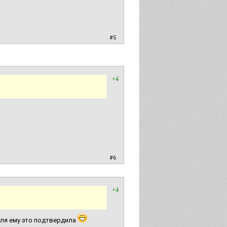
|
#5
+4
|
#6
+4
 Оля ему это подтвердила