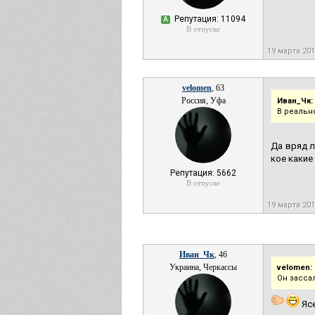
Репутация: 11094
А
В отпуске
19 марта 20
velomen
, 63
Россия, Уфа
Иван_Чк:
В реальн
Да вряд л
кое какие
Репутация: 5662
В отпуске
19 марта 20
Иван_Чк
, 46
Украина, Черкассы
velomen:
Он зассал
Ясе