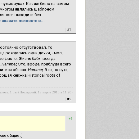
 чужих руках. Как же было на самом
о многом являлись шаблоном
олялось выходить без
показать полностью...
|
#1
постоянно отсутствовал, то
ца рождались одни дочки, - мол,
 де-факто. Жизнь бабы всегда
.
Hammer,
Это, вроде, приблуда всего
ниться обязан.
Hammer,
Это, по сути,
шая книжка Historical roots of
алось: 1 раз (Последний: 19 марта 2018 в 11:28)
|
#2
+1
оже общие :)