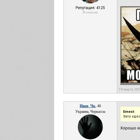
Репутация: 4125
В отпуске
19 марта 20
Иван_Чк
, 46
Украина, Черкассы
Ernest:
Зато зде
Хорошо хо