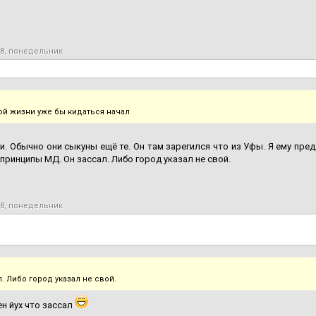
18, понедельник
ой жизни уже бы кидаться начал
и. Обычно они сыкуны ещё те. Он там зарегился что из Уфы. Я ему пр
 принципы МД. Он зассал. Либо город указал не свой.
18, понедельник
. Либо город указал не свой.
н йух что зассал