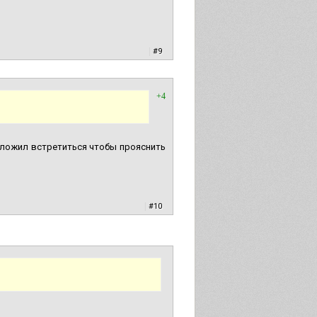
|
#9
+4
едложил встретиться чтобы прояснить
|
#10