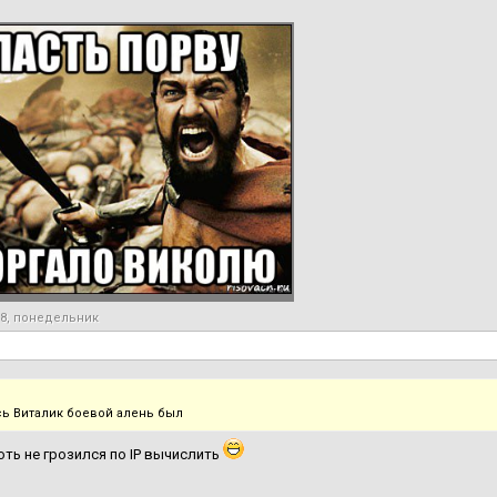
18, понедельник
сь Виталик боевой алень был
ть не грозился по IP вычислить