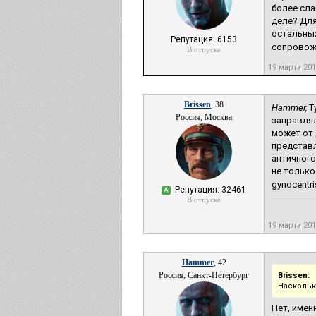
более сла
деле? Для
остальных
Репутация: 6153
сопровожд
В отпуске
19 марта 20
Brissen
, 38
Hammer,
Т
Россия, Москва
заправлял
может от 
представл
античного
не только
gynocentr
Репутация: 32461
А
В отпуске
19 марта 20
Hammer
, 42
Россия, Санкт-Петербург
Brissen:
Наскольк
Нет, имен