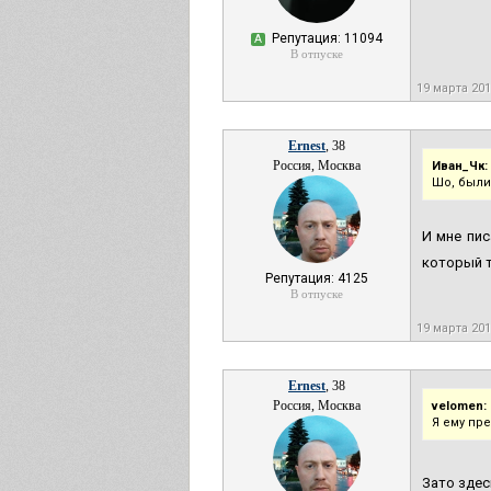
Репутация: 11094
А
В отпуске
19 марта 20
Ernest
, 38
Россия, Москва
Иван_Чк:
Шо, были
И мне пис
который т
Репутация: 4125
В отпуске
19 марта 20
Ernest
, 38
Россия, Москва
velomen:
Я ему пр
Зато здес