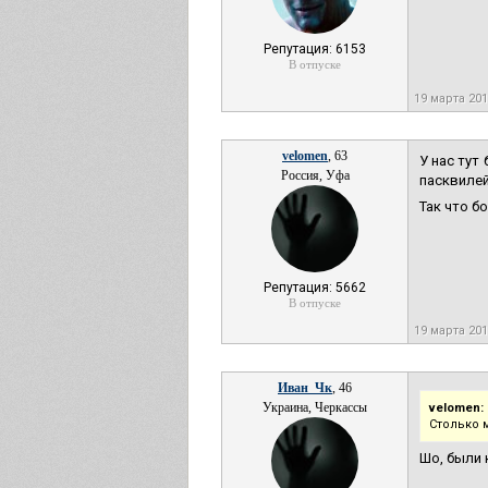
Репутация: 6153
В отпуске
19 марта 20
velomen
, 63
У нас тут
Россия, Уфа
пасквилей
Так что б
Репутация: 5662
В отпуске
19 марта 20
Иван_Чк
, 46
Украина, Черкассы
velomen:
Столько 
Шо, были