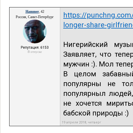
Hammer
, 42
https://punchng.com/s
Россия, Санкт-Петербург
longer-share-girlfrie
Нигерийский музы
Репутация: 6153
В отпуске
Заявляет, что теп
мужчин :). Мол тепе
В целом забавный
популярны не тол
популярныл людей,
не хочется мирить
бабской природы :)
19 апреля 2018, четверг