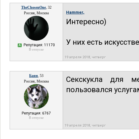
TheChosenOne
, 32
Hammer,
Россия, Москва
Интересно)
У них есть искусст
Репутация: 11170
А
В отпуске
19 апреля 2018, четверг
Баян
, 53
Секскукла для м
Россия, Москва
пользовался услугам
Репутация: 6767
В отпуске
19 апреля 2018, четверг