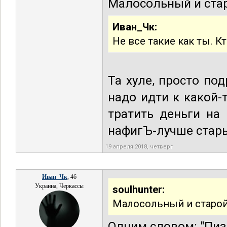
Малосольный и ста
Иван_Чк:
Не все такие как ты. К
Та хуле, просто под
надо идти к какой-
тратить деньги на
нафигЪ-лучше стары
19 апреля 2018, четверг
Иван_Чк
, 46
Украина, Черкассы
soulhunter:
Малосольный и старой
Одним словом: "
Пи