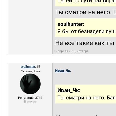
Ты ей по сути нах всра
Ты сматри на него.
soulhunter:
Я бы от безнадеги луч
Не все такие как ты
19 апреля 2018, четверг
soulhunter
, 38
Иван_Чк,
Украина, Киев
Иван_Чк:
Ты сматри на него. Ба
Репутация: 3717
В отпуске