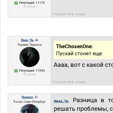
Репутация: 11170
А
В отпуске
19 апреля 2018, четверг
Иван_Чк
, 46
Украина, Черкассы
TheChosenOne:
Пускай стонет еще
Аааа, вот с какой с
Репутация: 11094
А
В отпуске
19 апреля 2018, четверг
Hammer
, 42
Разница в то
Иван_Чк,
Россия, Санкт-Петербург
решать проблемы, с