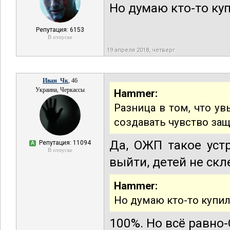
Но думаю кто-то куп
Репутация: 6153
В отпуске
19 апреля 2018, четверг
Иван_Чк
, 46
Украина, Черкассы
Hammer:
Разница в том, что у
создавать чувство защ
Да, ОЖП такое уст
Репутация: 11094
А
В отпуске
выйти, детей не склеп
Hammer:
Но думаю кто-то купил
100%. Но всё равно