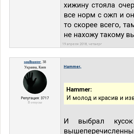
хижину стояла очер
все норм с ожп и о
то скорее всего, т
не нахожу такому в
19 апреля 2018, четверг
soulhunter
, 38
Hammer,
Украина, Киев
Hammer:
И молод и красив и изв
Репутация: 3717
В отпуске
И выбрал кусок
вышеперечисленных