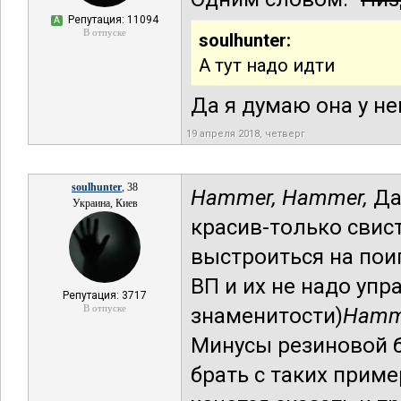
Репутация: 11094
А
В отпуске
soulhunter:
А тут надо идти
Да я думаю она у не
19 апреля 2018, четверг
soulhunter
, 38
Hammer,
Hammer,
Да 
Украина, Киев
красив-только свис
выстроиться на поип
ВП и их не надо уп
Репутация: 3717
В отпуске
знаменитости)
Hamm
Минусы резиновой 
брать с таких прим