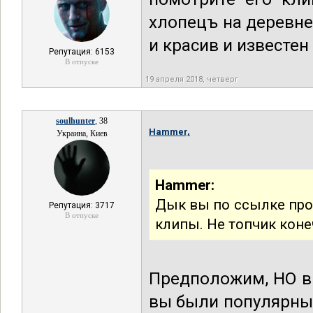
хлопецъ на деревне
и красив и известен 
Репутация: 6153
В отпуске
19 апреля 2018, четверг
soulhunter
, 38
Hammer,
Украина, Киев
Hammer:
Дык вы по ссылке прой
Репутация: 3717
В отпуске
клипы. Не топчик коне
Предположим, НО вы
вы были популярны