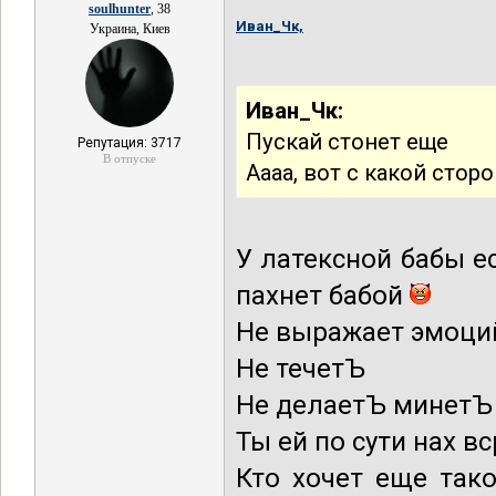
soulhunter
, 38
Иван_Чк,
Украина, Киев
Иван_Чк:
Пускай стонет еще
Репутация: 3717
В отпуске
Аааа, вот с какой стор
У латексной бабы е
пахнет бабой
Не выражает эмоци
Не течетЪ
Не делаетЪ минетЪ
Ты ей по сути нах в
Кто хочет еще так