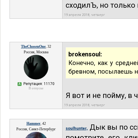
сходилЪ, но только 
19 апреля 2018, четверг
TheChosenOne
, 32
Россия, Москва
brokensoul:
Конечно, как у средне
бревном, посылаешь на 
Репутация: 11170
А
В отпуске
Я вот и не пойму, в 
19 апреля 2018, четверг
Hammer
, 42
Дык вы по ссы
soulhunter,
Россия, Санкт-Петербург
помотрите его кли