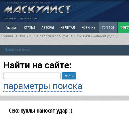
маносфера и место общения мужчин
18+
о проекте
рассказать о нас
Главная
СТАТЬИ
АВТОРЫ
НЕ ЧИТАЛ
НОВИЧКУ
ТОП-100
ФОР
Главная
ФОРУМ
Новости и события
Секс-куклы наносят удар :)
Ветка: Расстаюсь или Развожусь. САНЧАС
Ветка: Наболевшее. Выскажись!
Р
Поиск по форуму
РАЗДЕЛ: Разное
УЧЕБНИК
ТРИЛОГИЯ
ВИТРИНА
КОПИЛКА
ОТНОШ
Найти на сайте:
параметры поиска
Секс-куклы наносят удар :)