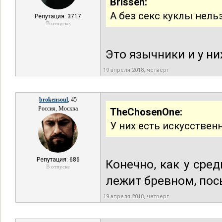
Brissen:
А без секс куклы нель
Репутация: 3717
В отпуске
Это язычники и у ни
19 апреля 2018, четверг
brokensoul
, 45
Россия, Москва
TheChosenOne:
У них есть искусствен
Репутация: 686
Конечно, как у сре
В отпуске
лежит бревном, посы
19 апреля 2018, четверг