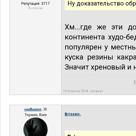
Ну доказательство обр
Репутация: 3717
В отпуске
Хм...где же эти д
континента худо-бе
популярен у местны
куска резины какр
Значит хреновый и 
19 апреля 2018, четверг
soulhunter
, 38
Brissen,
Украина, Киев