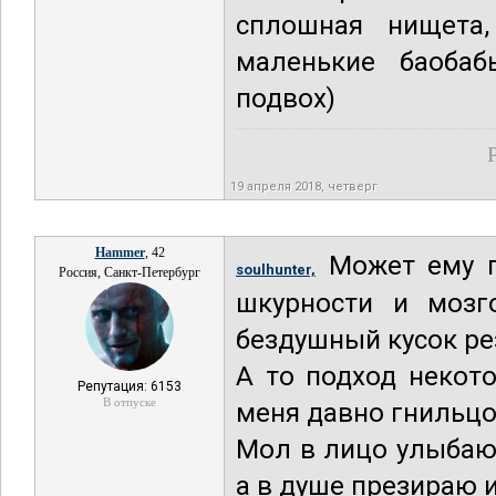
сплошная нищета
маленькие баобаб
подвох)
19 апреля 2018, четверг
Hammer
, 42
Может ему пр
soulhunter,
Россия, Санкт-Петербург
шкурности и мозг
бездушный кусок ре
А то подход некот
Репутация: 6153
В отпуске
меня давно гнильцо
Мол в лицо улыбаю
а в душе презираю и