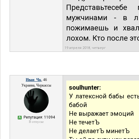
Представьтесеб
мужчинами - в л
пожимаешь и хвал
лохом. Кто после эт
19 апреля 2018, четверг
Иван_Чк
, 46
Украина, Черкассы
soulhunter:
У латексной бабы ест
бабой
Не выражает эмоций
Репутация: 11094
А
Не течетЪ
В отпуске
Не делаетЪ минетЪ