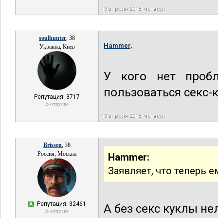
19 апреля 2018, четверг
soulhunter
, 38
Hammer,
Украина, Киев
У кого нет проб
пользоваться секс-
Репутация: 3717
В отпуске
19 апреля 2018, четверг
Brissen
, 38
Россия, Москва
Hammer:
Заявляет, что теперь е
Репутация: 32461
А
А без секс куклы н
В отпуске