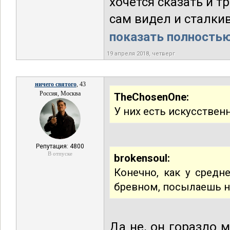
хочется сказать и т
сам видел и сталки
показать полностью.
19 апреля 2018, четверг
ничего святого
, 43
Россия, Москва
TheChosenOne:
У них есть искусствен
Репутация: 4800
В отпуске
brokensoul:
Конечно, как у средн
бревном, посылаешь на 
Да не, он гораздо 