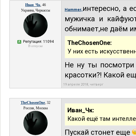
Иван_Чк
, 46
интересно, а 
Hammer,
Украина, Черкассы
мужичка и кайфуют
обнимает,не даём им
TheChosenOne:
Репутация: 11094
А
В отпуске
У них есть искусствен
Не ну ты посмотри 
красотки?! Какой ещ
19 апреля 2018, четверг
TheChosenOne
, 32
Россия, Москва
Иван_Чк:
Какой ещё там интелле
Пускай стонет еще