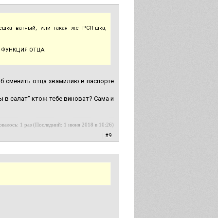
ешка ватный, или такая же РСП-шка,
то ФУНКЦИЯ ОТЦА.
тоб сменить отца хвамилию в паспорте
 в салат" ктож тебе виноват? Сама и
валось: 1 раз (Последний: 1 июня 2018 в 10:26)
|
#9