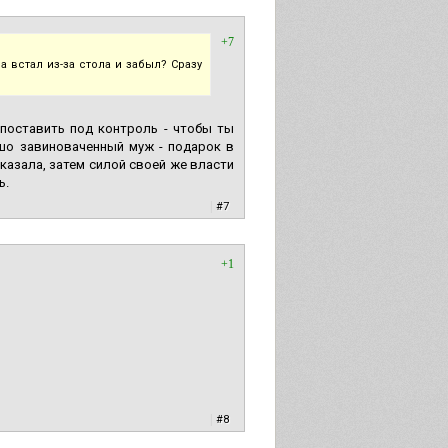
+7
 встал из-за стола и забыл? Сразу
поставить под контроль - чтобы ты
ошо завиноваченный муж - подарок в
казала, затем силой своей же власти
ь.
|
#7
+1
|
#8