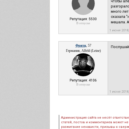
чтобы але
разгоралс
много лет
сказала "
Репутация: 5530
мешала. А
В отпуске
1 июня 2018
Фритц
, 57
Послушай,
Германия, Alfeld (Leine)
Репутация: 4106
В отпуске
1 июня 2018
Администрация сайта не несёт ответств
статей, постов и комментариев может не
разжигание ненависти, призывы к сверж