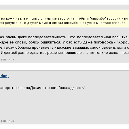
 из кожи лезла и прямо внимание заостряла чтобы я "спасибо" говорил - типа
так регулярно - в другой момент сказал спасибо - не нужно мне твое спасибо
раз очень даже последовательность. Это последовательная попытка 
ждое её слово, боясь ошибиться. У баб есть даже поговорка - "Хор
ба таким образом проявляет лидерские замашки: силой своей власти с
 Идея всё равно одна: все решения принимаю я, а ты только исполняеш
, пятница
rdan,
 ЗаворотникзаклаДским от слова"закладывать"
, пятница