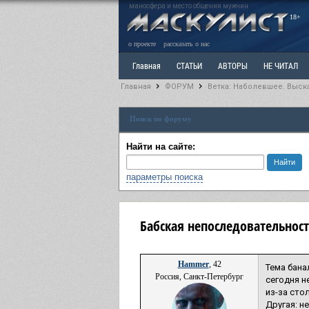
маносфера и место общения мужчин
18+
о проекте
рассказать о нас
Главная
СТАТЬИ
АВТОРЫ
НЕ ЧИТАЛ
Главная
ФОРУМ
Ветка: Наболевшее. Выск
Ветка: Расстаюсь или Развожусь. САНЧАС
Вет
Поиск по форуму
РАЗДЕЛ: Разное
УЧЕБНИК
ТРИЛОГИЯ
В
Найти на сайте:
параметры поиска
Бабская непоследовательност
Hammer
, 42
Тема бана
Россия, Санкт-Петербург
сегодня н
из-за сто
Другая: н