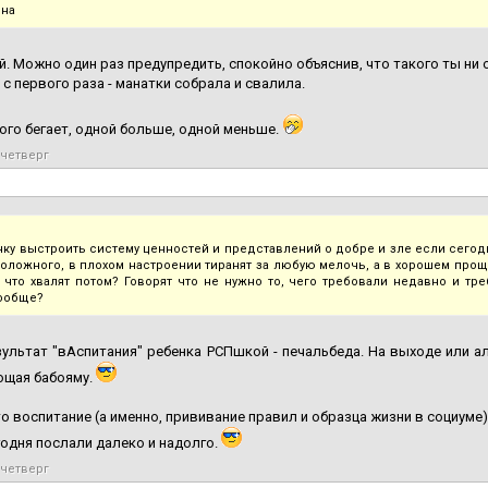
ена
.й. Можно один раз предупредить, спокойно объяснив, что такого ты ни 
 с первого раза - манатки собрала и свалила.
го бегает, одной больше, одной меньше.
 четверг
нку выстроить систему ценностей и представлений о добре и зле если сегодня
оложного, в плохом настроении тиранят за любую мелочь, а в хорошем прощ
а что хвалят потом? Говорят что не нужно то, чего требовали недавно и тр
ообще?
зультат "вАспитания" ребенка РСПшкой - печальбеда. На выходе или а
щая бабояму.
о воспитание (а именно, прививание правил и образца жизни в социуме
годня послали далеко и надолго.
 четверг