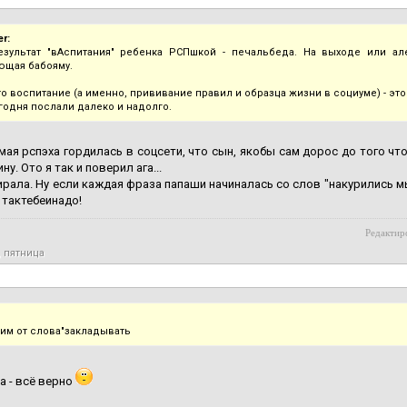
er:
езультат "вАспитания" ребенка РСПшкой - печальбеда. На выходе или ал
щая бабояму.
то воспитание (а именно, прививание правил и образца жизни в социуме) - э
егодня послали далеко и надолго.
омая рспэха гордилась в соцсети, что сын, якобы сам дорос до того ч
у. Ото я так и поверил ага...
рала. Ну если каждая фраза папаши начиналась со слов "накурились мы
 тактебеинадо!
Редактиро
, пятница
им от слова"закладывать
да - всё верно