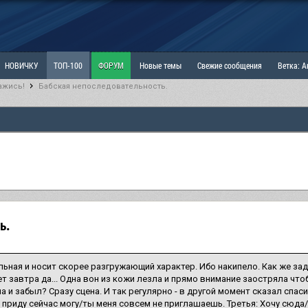
НОВИЧКУ
ТОП-100
ФОРУМ
Новые темы
Свежие сообщения
Ветка: 
ажись!
Бабская непоследовательность.
ка: Наболевшее. Выскажись!
РАЗДЕЛ: Мы и Женщины
РАЗДЕЛ: Маскулизм, МД и
ИТРИНА
КОПИЛКА
ОТНОШЕНИЯ
ь.
льная и носит скорее разгружающий характер. Ибо накипело. Как же зад
ет завтра да... Одна вон из кожи лезла и прямо внимание заостряла чтоб
ла и забыл? Сразу сцена. И так регулярно - в другой момент сказал спаси
е приду сейчас могу/ты меня совсем не приглашаешь. Третья: Хочу сюд