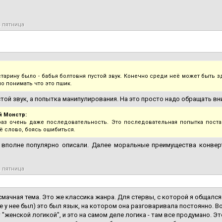
, пятница
старину было - бабья болтовня пустой звук. Конечно среди неё может быть 
мо понимать что это пшик.
стой звук, а попытка манипулирования. На это просто надо обращать вни
 Монстр:
раз очень даже последовательность. Это последовательная попытка поста
ё слово, боясь ошибиться.
, вполне популярно описали. Далее моральные преимущества конвер
, пятница
 смачная тема. Это же классика жанра. Для стервы, с которой я общался
 у нее был) это был язык, на котором она разговаривала постоянно. Во
"женской логикой", и это на самом деле логика - там все продумано. Это