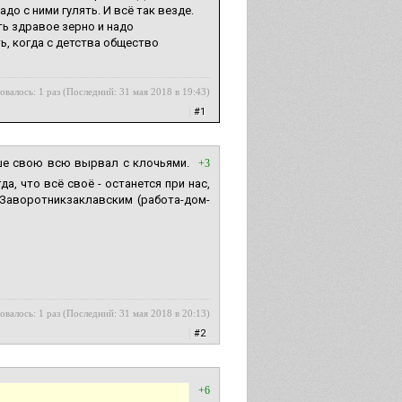
о с ними гулять. И всё так везде.
ть здравое зерно и надо
ть, когда с детства общество
овалось: 1 раз (Последний: 31 мая 2018 в 19:43)
|
#1
душе свою всю вырвал с клочьями.
+3
а, что всё своё - останется при нас,
 Заворотникзаклавским (работа-дом-
овалось: 1 раз (Последний: 31 мая 2018 в 20:13)
|
#2
+6