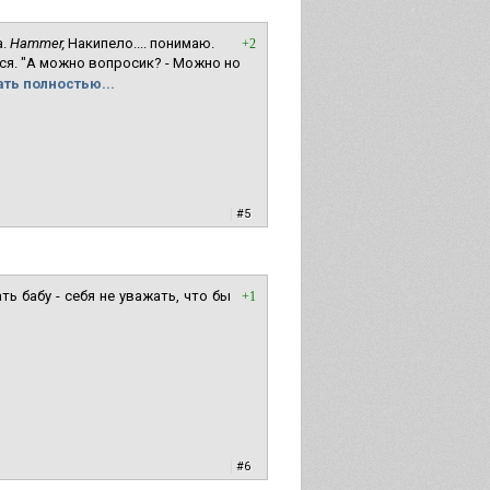
а.
Hammer,
Накипело.... понимаю.
+2
тся. "А можно вопросик? - Можно но
ть полностью...
|
#5
ь бабу - себя не уважать, что бы
+1
|
#6