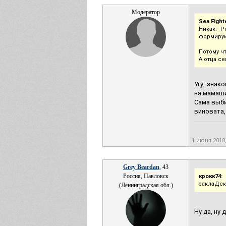
Модератор
Sea Fight
Никак. Р
формирую
Потому ч
А отца с
Угу, знак
на мамашин
Сама выби
виновата,
1 июня 2018
Grey Beardan
, 43
Россия, Павловск
крокк74:
заклаДск
(Ленинградская обл.)
Ну да, ну 