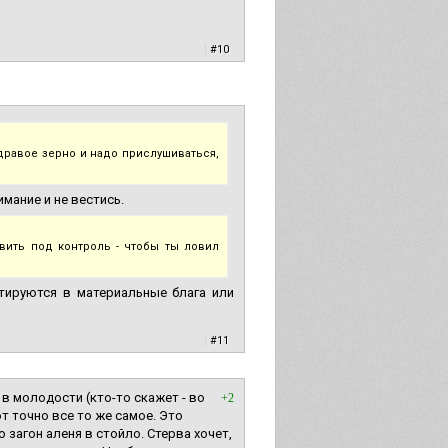
|
#10
здравое зерно и надо прислушиваться,
мание и не вестись.
вить под контроль - чтобы ты ловил
тируются в материальные блага или
|
#11
 в молодости (кто-то скажет - во
+2
т точно все то же самое. Это
 загон аленя в стойло. Стерва хочет,