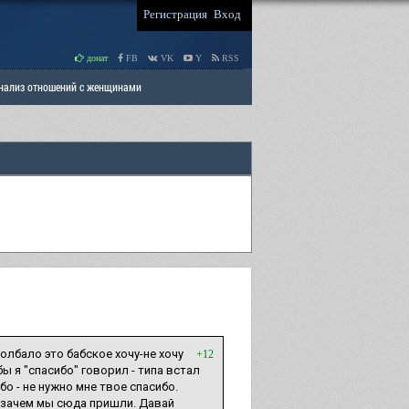
Регистрация
Вход
донат
FB
VK
Y
RSS
Анализ отношений с женщинами
 права мужчин
РАЗДЕЛ: Отцы и Дети
олбало это бабское хочу-не хочу
+12
ы я "спасибо" говорил - типа встал
бо - не нужно мне твое спасибо.
а/зачем мы сюда пришли. Давай