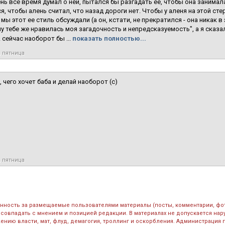
нь все время думал о ней, пытался бы разгадать ее, чтобы она занимал
я, чтобы алень считал, что назад дороги нет. Чтобы у аленя на этой ст
 мы этот ее стиль обсуждали (а он, кстати, не прекратился - она никак в
ну тебе же нравилась моя загадочность и непредсказуемость", а я сказа
 сейчас наоборот бы ...
показать полностью...
, пятница
 чего хочет баба и делай наоборот (с)
, пятница
енность за размещаемые пользователями материалы (посты, комментарии, фо
 совпадать с мнением и позицией редакции. В материалах не допускается на
ению власти, мат, флуд, демагогия, троллинг и оскорбления. Администрация 