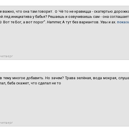
е важно, что она там говорит. ☺ Чё то не нравицца - скатертью дорожк
ой ляд инициатива у бабья? Решаешь и озвучиваешь сам - она соглашае
 Вот те Бог, а вот порог".
Hammer,
А тут без вариантов. Увы и ах.
показа
 четверг
в тему многое добавить. Но зачем? Трава зелёная, вода мокрая, слушат
лал, баба скажет, что сделал не то
 четверг