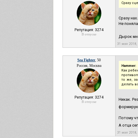
Сразу сц
Сразу нах
Не поняла
Репутация: 3274
В отпуске
Дырок мно
31 мая 2018,
Sea Fighter
, 50
Россия, Москва
Hammer:
Как ребе
противоп
то же, з
делать в
Репутация: 3274
Никак. Ре
В отпуске
формирую
Потому чт
А отца се
31 мая 2018,