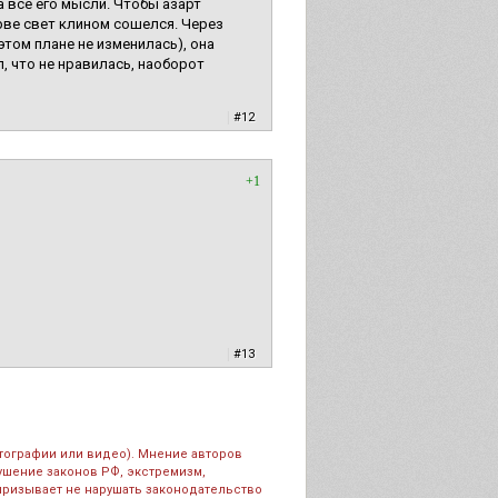
а все его мысли. Чтобы азарт
ерве свет клином сошелся. Через
 этом плане не изменилась), она
л, что не нравилась, наоборот
|
#12
+1
|
#13
тографии или видео). Мнение авторов
рушение законов РФ, экстремизм,
призывает не нарушать законодательство