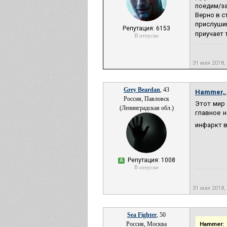
поедим/за
Верно в с
прислушив
Репутация: 6153
приучает т
В отпуске
31 мая 2018,
Grey Beardan
, 43
Hammer,
Россия, Павловск
Этот мир 
(Ленинградская обл.)
главное 
инфаркт в
Репутация: 1008
А
В отпуске
31 мая 2018,
Sea Fighter
, 50
Россия, Москва
Hammer: