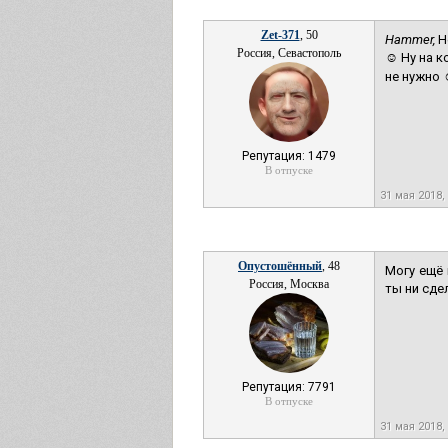
Zet-371
, 50
Hammer,
Н
Россия, Севастополь
☺ Ну на к
не нужно ☺
Репутация: 1479
В отпуске
31 мая 2018,
Опустошённый
, 48
Могу ещё 
Россия, Москва
ты ни сде
Репутация: 7791
В отпуске
31 мая 2018,