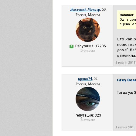
Жестокий Монстр
, 50
Россия, Москва
Hammer:
Одна вон
сцена. И 
Это как 
ловил ка
Репутация: 17735
А
доме". Ба
В отпуске
отменила.
1 июня 2018
крокк74
, 52
Grey Bea
Россия, Москва
Тогда уж
Репутация: 323
В отпуске
1 июня 2018