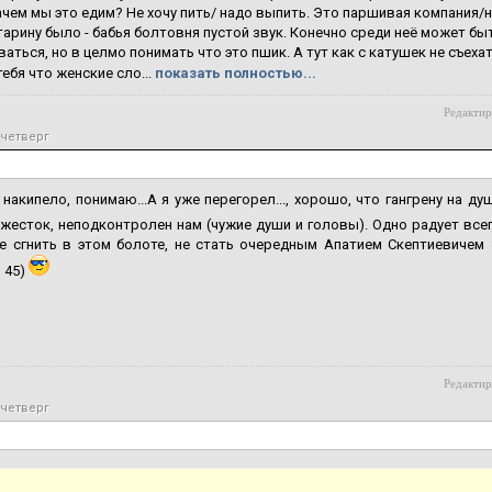
чем мы это едим? Не хочу пить/ надо выпить. Это паршивая компания/над
тарину было - бабья болтовня пустой звук. Конечно среди неё может бы
аться, но в целмо понимать что это пшик. А тут как с катушек не съеха
ебя что женские сло...
показать полностью...
Редактир
 четверг
, накипело, понимаю...А я уже перегорел..., хорошо, что гангрену на 
жесток, неподконтролен нам (чужие души и головы). Одно радует всегд
не сгнить в этом болоте, не стать очередным Апатием Скептиевичем
 45)
Редактир
 четверг