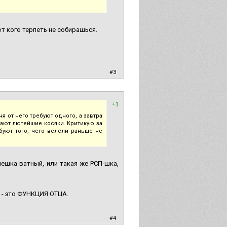
от кого терпеть не собирашься.
|
#3
+1
 от него требуют одного, а завтра
ают лютейшие косяки. Критикую за
ебуют того, чего велели раньше не
лешка ватный, или такая же РСП-шка,
) - это ФУНКЦИЯ ОТЦА.
|
#4