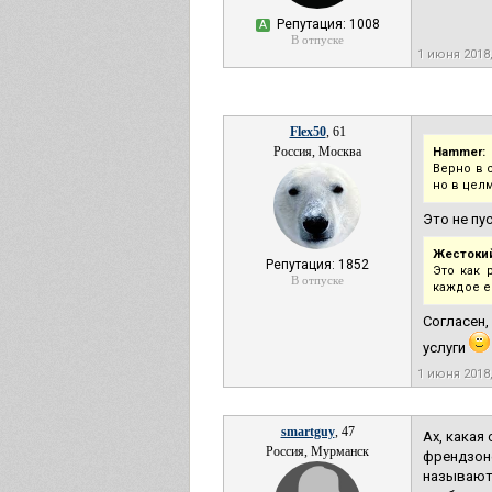
Репутация: 1008
А
В отпуске
1 июня 2018
Flex50
, 61
Россия, Москва
Hammer:
Верно в 
но в цел
Это не пу
Жестокий
Репутация: 1852
Это как 
В отпуске
каждое е
Согласен
услуги
1 июня 2018
smartguy
, 47
Ах, какая
Россия, Мурманск
френдзоне
называют 