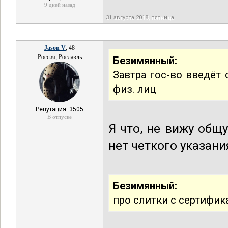
9 дней назад
31 августа 2018, пятница
Jason V
, 48
Россия, Рославль
Безимянный:
Завтра гос-во введёт 
физ. лиц
Репутация: 3505
В отпуске
Я что, не вижу об
нет четкого указан
Безимянный:
про слитки с сертифик