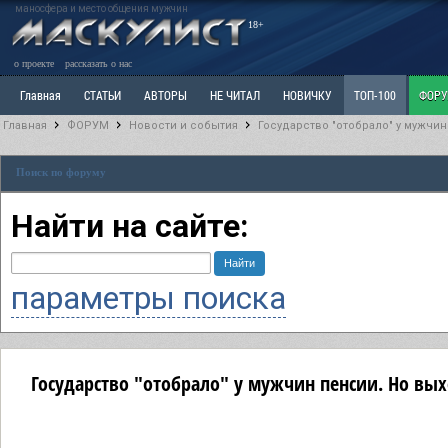
маносфера и место общения мужчин
18+
о проекте
рассказать о нас
Главная
СТАТЬИ
АВТОРЫ
НЕ ЧИТАЛ
НОВИЧКУ
ТОП-100
ФОР
Главная
ФОРУМ
Новости и события
Государство "отобрало" у мужчин
Ветка: Расстаюсь или Развожусь. САНЧАС
Ветка: Наболевшее. Выскажись!
Р
Поиск по форуму
РАЗДЕЛ: Разное
УЧЕБНИК
ТРИЛОГИЯ
ВИТРИНА
КОПИЛКА
ОТНОШ
Найти на сайте:
параметры поиска
Государство "отобрало" у мужчин пенсии. Но вых