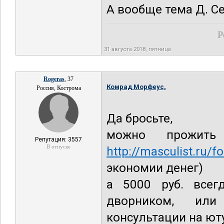
А вообще тема Д. С
Р
31 августа 2018, пятница
Rogeras
, 37
Комрад Морфеус,
Россия, Кострома
Да бросьте,
можно прожи
Репутация: 3557
В отпуске
http://masculist.ru/
экономии денег)
а 5000 руб. всег
дворником, или
консультации на ют