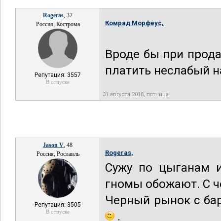
Rogeras
, 37
Комрад Морфеус,
Россия, Кострома
Вроде бы при прода
платить неслабый н
Репутация: 3557
В отпуске
31 августа 2018, пятница
Jason V
, 48
Rogeras,
Россия, Рославль
Сужу по цыганам 
гномы обожают. С ч
Черный рынок с ба
Репутация: 3505
В отпуске
.