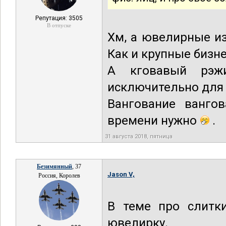
Репутация: 3505
В отпуске
Хм, а ювелирные и
Как и крупные бизн
А кговавый рэж
исключительно для
Вангование ванго
времени нужно
.
31 августа 2018, пятница
Безимянный
, 37
Jason V,
Россия, Королев
В теме про слитки
ювелирку.