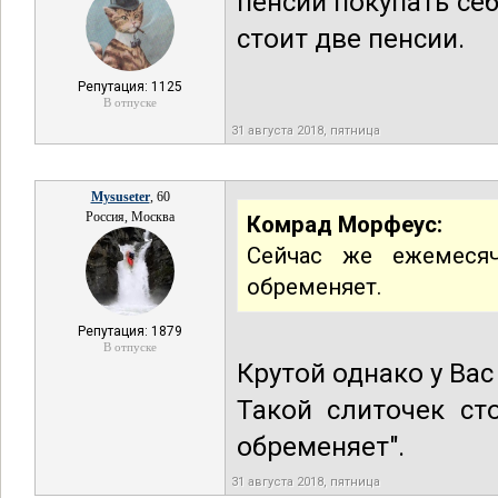
пенсии покупать се
стоит две пенсии.
Репутация: 1125
В отпуске
31 августа 2018, пятница
Mysuseter
, 60
Россия, Москва
Комрад Морфеус:
Сейчас же ежемеся
обременяет.
Репутация: 1879
В отпуске
Крутой однако у Ва
Такой слиточек ст
обременяет".
31 августа 2018, пятница