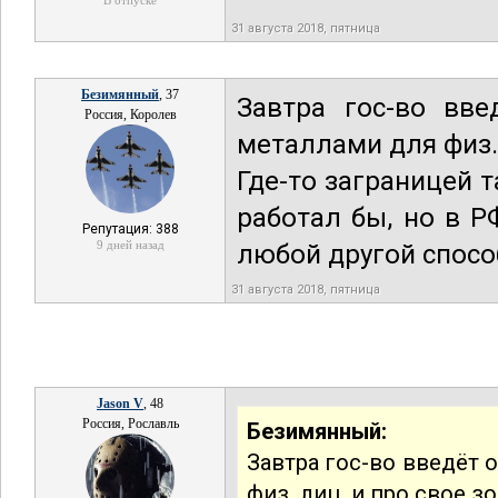
В отпуске
31 августа 2018, пятница
Безимянный
, 37
Завтра гос-во вве
Россия, Королев
металлами для физ. 
Где-то заграницей 
работал бы, но в Р
Репутация: 388
9 дней назад
любой другой спосо
31 августа 2018, пятница
Jason V
, 48
Россия, Рославль
Безимянный:
Завтра гос-во введёт 
физ. лиц, и про свое 