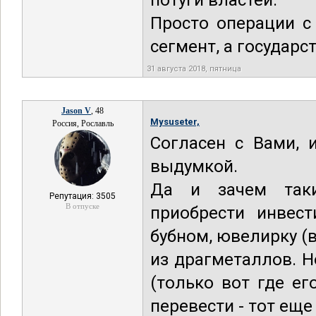
потуги властей.
Просто операции с
сегмент, а государс
31 августа 2018, пятница
Jason V
, 48
Mysuseter,
Россия, Рославль
Согласен с Вами, 
выдумкой.
Да и зачем таки
Репутация: 3505
В отпуске
приобрести инвес
бубном, ювелирку (
из драгметаллов. Н
(только вот где е
перевести - тот еще