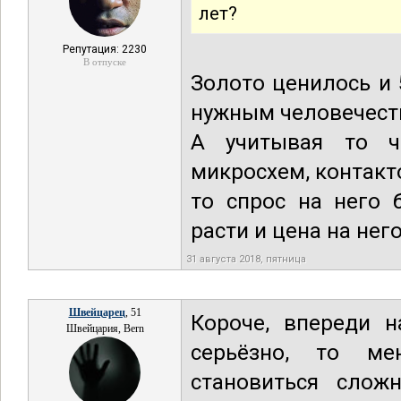
лет?
Репутация: 2230
В отпуске
Золото ценилось и 
нужным человечеств
А учитывая то ч
микросхем, контакто
то спрос на него 
расти и цена на него
31 августа 2018, пятница
Швейцарец
, 51
Короче, впереди н
Швейцария, Bern
серьёзно, то ме
становиться слож