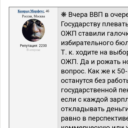
Комрад Морфеус
, 46
❋ Вчера ВВП в очере
Россия, Москва
Государству плеват
ОЖП ставили галочк
избирательного бюл
Репутация: 2230
В отпуске
Т. к. ходите на вы
ОЖП. Да и рожать н
вопрос. Как же к 5
останутся без рабо
государственной пе
если с каждой зарп
откладывать деньги 
равно в перспективе
коммерческую или ж