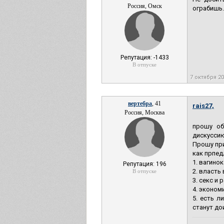
Россия, Омск
ограбишь.
Репутация: -1433
В отпуске
7 октября 2
вертебра
, 41
rais27,
Россия, Москва
прошу об
дискуссию
Прошу пр
как прпед
1. вагинок
Репутация: 196
2. власть 
В отпуске
3. секс и
4. экономи
5. есть л
станут дои