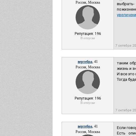
Россия, Москва
выбрать-
пожизненн
увеличени
Репутация: 196
В отпуске
7 октября 2
вертебра
, 41
таким обр
Россия, Москва
жизнь и з
И все это
Тогда буд
Репутация: 196
В отпуске
7 октября 2
вертебра
, 41
Если гово
Россия, Москва
Есть опи