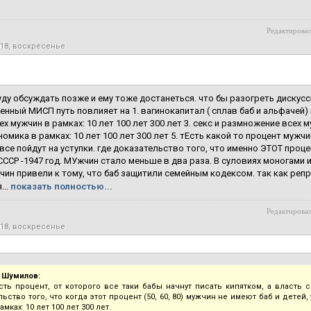
Редактировал
018, воскресенье
уду обсуждать позже и ему тоже достанеться. что бы разогреть дискус
нный МИСП путь повлияет на 1. вагинокапитал ( сплав баб и альфачей) в 
ех мужчин в рамках: 10 лет 100 лет 300 лет 3. секс и размножение всех м
ономика в рамках: 10 лет 100 лет 300 лет 5. тЕсть какой то процент мужч
все пойдут на уступки. где доказательство того, что именно ЭТОТ проц
ССР -1947 год. МУжчин стало меньше в два раза. В суловиях моногами 
чин привели к тому, что баб защитили семейным кодексом. так как реп
..
показать полностью...
Редактировал
018, воскресенье
 Шумилов:
есть процент, от которого все таки бабы начнут писать кипятком, а власть с
ьство того, что когда этот процент (50, 60, 80) мужчин не имеют баб и детей, 
амках: 10 лет 100 лет 300 лет.