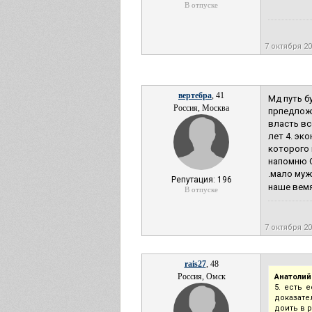
В отпуске
7 октября 2
вертебра
, 41
Мд путь б
Россия, Москва
прпедложе
власть вс
лет 4. эк
которого 
напомню С
.мало муж
Репутация: 196
наше вемя.
В отпуске
7 октября 2
rais27
, 48
Россия, Омск
Анатолий
5. есть 
доказател
доить в р