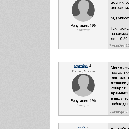
возникн
алгоритми
МД описат
Репутация: 196
Так проис
В отпуске
например,
лет 10-20
7 октября 2
вертебра
, 41
Мы не смо
Россия, Москва
нескольки
выглядеть
желании д
конкретны
времени? 
в них уча
Репутация: 196
наблюдать
В отпуске
7 октября 2
rais27
, 48
Не добит