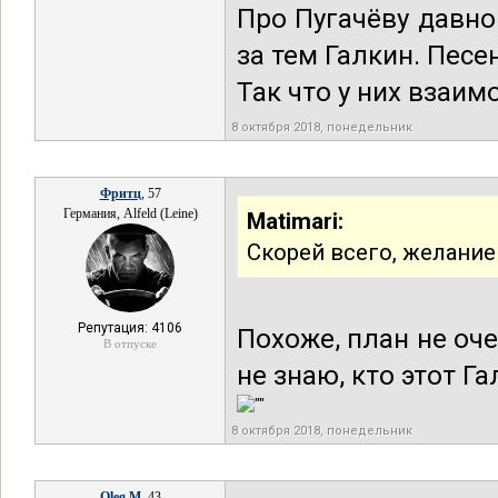
Про Пугачёву давно
за тем Галкин. Песе
Так что у них взаим
8 октября 2018, понедельник
Фритц
, 57
Германия, Alfeld (Leine)
Matimari:
Скорей всего, желание
Репутация: 4106
Похоже, план не оче
В отпуске
не знаю, кто этот Га
8 октября 2018, понедельник
Oleg M
, 43