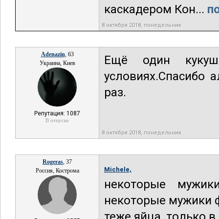
каскадером Кон...
п
8 октября 2018, понедельник
Adenazin
, 63
Ещё один кукуш
Украина, Киев
условиях.Спасибо 
раз.
Репутация: 1087
В отпуске
8 октября 2018, понедельник
Rogeras
, 37
Michele,
Россия, Кострома
некоторые мужик
некоторые мужики фа
теже яйца, только 