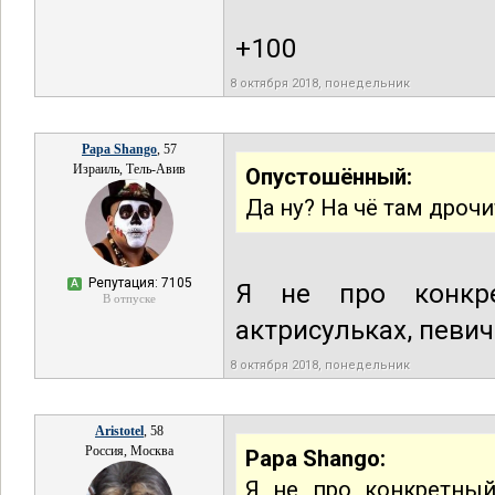
+100
8 октября 2018, понедельник
Papa Shango
, 57
Израиль, Тель-Авив
Опустошённый:
Да ну? На чё там дрочи
Репутация: 7105
А
Я не про конкр
В отпуске
актрисульках, певич
8 октября 2018, понедельник
Aristotel
, 58
Россия, Москва
Papa Shango:
Я не про конкретный