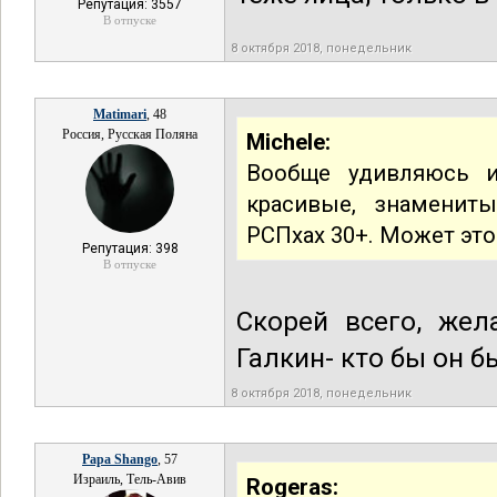
Репутация: 3557
В отпуске
8 октября 2018, понедельник
Matimari
, 48
Россия, Русская Поляна
Michele:
Вообще удивляюсь и
красивые, знамени
РСПхах 30+. Может это
Репутация: 398
В отпуске
Скорей всего, жел
Галкин- кто бы он б
8 октября 2018, понедельник
Papa Shango
, 57
Израиль, Тель-Авив
Rogeras: