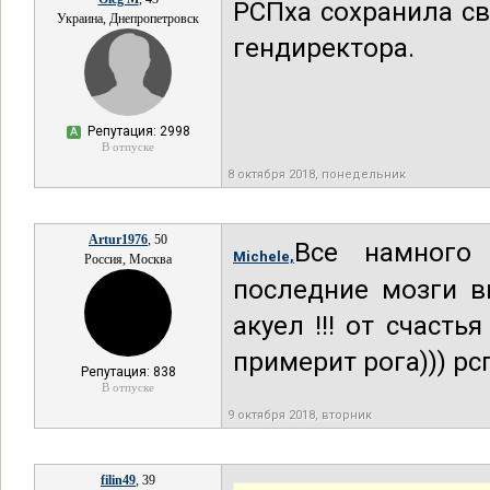
РСПха сохранила с
Украина, Днепропетровск
гендиректора.
Репутация: 2998
А
В отпуске
8 октября 2018, понедельник
Artur1976
, 50
Все намного 
Michele,
Россия, Москва
последние мозги вы
акуел !!! от счастья
примерит рога))) рс
Репутация: 838
В отпуске
9 октября 2018, вторник
filin49
, 39