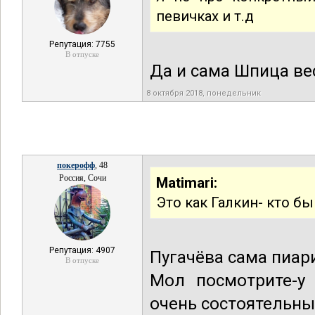
певичках и т.д
Репутация: 7755
В отпуске
Да и сама Шпица в
8 октября 2018, понедельник
покерофф
, 48
Россия, Сочи
Matimari:
Это как Галкин- кто бы
Репутация: 4907
Пугачёва сама пиари
В отпуске
Мол посмотрите-у
очень состоятельны