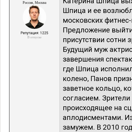
Катерина Шпица вых
Россия, Москва
Шпица и ее возлюбл
московских фитнес-к
Предложение выйти 
Репутация: 1225
В отпуске
присутствии сотни 
Будущий муж актрис
завершения спектак
где Шпица исполнил
колено, Панов приз
заветное кольцо, ко
согласием. Зрители
происходящее на сц
аплодисментами. Из
замужем. В 2010 год