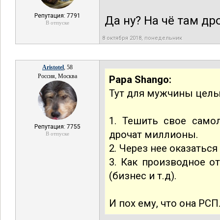
Репутация: 7791
Да ну? На чё там дро
В отпуске
8 октября 2018, понедельник
Aristotel
, 58
Россия, Москва
Papa Shango:
Тут для мужчины целы
1. Тешить свое само
Репутация: 7755
дрочат миллионы.
В отпуске
2. Через нее оказаться
3. Как производное о
(бизнес и т.д).
И пох ему, что она РСП