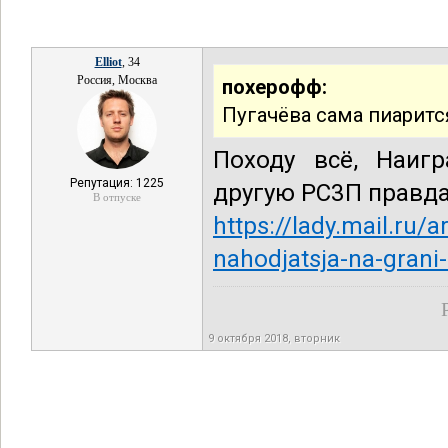
Elliot
, 34
Россия, Москва
похерофф:
Пугачёва сама пиарится
Походу всё, Наигр
Репутация: 1225
другую РС3П правда
В отпуске
https://lady.mail.ru/
nahodjatsja-na-grani
9 октября 2018, вторник