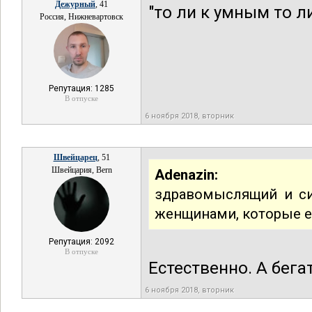
Дежурный
, 41
"то ли к умным то л
Россия, Нижневартовск
Репутация: 1285
В отпуске
6 ноября 2018, вторник
Швейцарец
, 51
Швейцария, Bern
Adenazin:
здравомыслящий и си
женщинами, которые 
Репутация: 2092
В отпуске
Естественно. А бега
6 ноября 2018, вторник