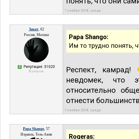
понять, что они сам
7 ноября 2018, среда
Закат
, 62
Россия, Москва
Papa Shango:
Им то трудно понять, ч
Репутация: 31020
А
Респект, камрад!
В отпуске
невдомек, что 
относительно общ
отнести большинст
7 ноября 2018, среда
Papa Shango
, 57
Израиль, Тель-Авив
Rogeras: