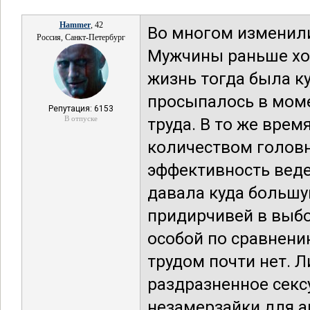
Hammer
, 42
Во многом изменили
Россия, Санкт-Петербург
Мужчины раньше хот
жизнь тогда была к
просыпалось в моме
Репутация: 6153
В отпуске
труда. В то же врем
количеством головн
эффективность веден
давала куда большу
придирчивей в выбо
особой по сравнени
трудом почти нет. 
раздразненное секс
незамерзайки для а