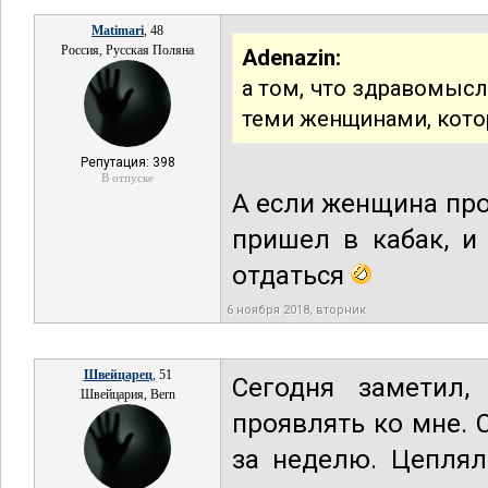
Matimari
, 48
Россия, Русская Поляна
Adenazin:
а том, что здравомыс
теми женщинами, кот
Репутация: 398
В отпуске
А если женщина про
пришел в кабак, и
отдаться
6 ноября 2018, вторник
Швейцарец
, 51
Сегодня заметил,
Швейцария, Bern
проявлять ко мне. 
за неделю. Цеплял