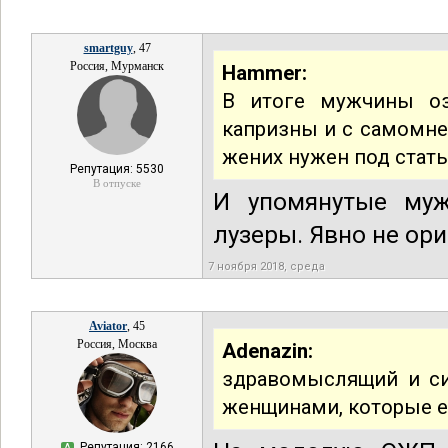
smartguy
, 47
Россия, Мурманск
Hammer:
В итоге мужчины оз
капризны и с самомнен
жених нужен под стать
Репутация: 5530
В отпуске
И упомянутые муж
лузеры. Явно не ори
7 ноября 2018, среда
Aviator
, 45
Россия, Москва
Adenazin:
здравомыслящий и си
женщинами, которые 
Репутация: 2166
А