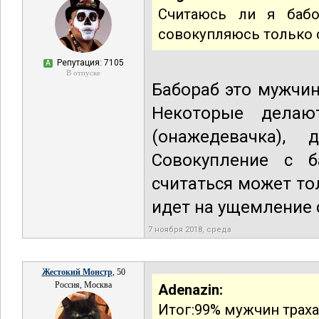
Считаюсь ли я баб
совокупляюсь только с
Репутация: 7105
А
В отпуске
Бабораб это мужчин
Некоторые делаю
(онажедевачка), 
Совокупление с б
считаться может то
идет на ущемление 
7 ноября 2018, среда
Жестокий Монстр
, 50
Россия, Москва
Adenazin:
Итог:99% мужчин трахает