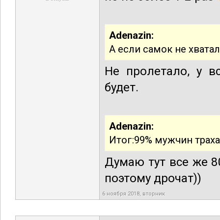
Adenazin:
А если самок не хвата
Не пролетало, у в
будет.
Adenazin:
Итог:99% мужчин трахает
Думаю тут все же 8
поэтому дрочат))
6 ноября 2018, вторник