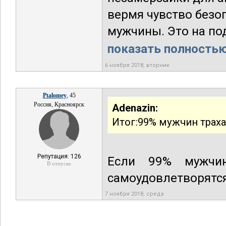
вермя чувство безо
мужчины. Это на под
показать полностью.
6 ноября 2018, вторник
Ptalomey
, 45
Россия, Красноярск
Adenazin:
Итог:99% мужчин трахает
Репутация: 126
Если 99% мужчин
В отпуске
самоудовлетворятся
7 ноября 2018, среда