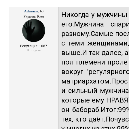
Adenazin
, 63
Никогда у мужчины 
Украина, Киев
его.Мужчина спар
разному.Самые пос
с теми женщинами,
Репутация: 1087
В отпуске
выше.И так далее, а
пол племени проле
вокруг "регулярно
матриархатом.Прос
и сильный мужчина
которые ему НРАВЯТ
он бабораб.Итог:99
тех, кто даёт.Почу
у многих из этих 99