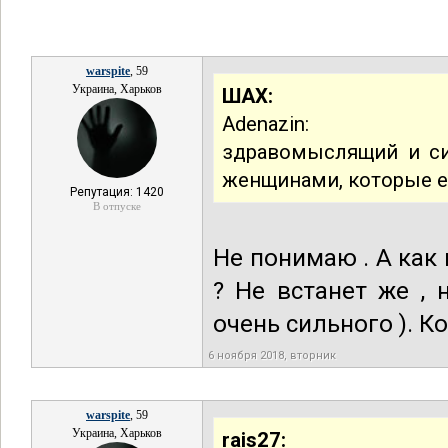
warspite
, 59
Украина, Харьков
ШАХ:
Adenazin:
здравомыслящий и си
женщинами, которые 
Репутация: 1420
В отпуске
Не понимаю . А как 
? Не встанет же , 
очень сильного ). К
6 ноября 2018, вторник
warspite
, 59
Украина, Харьков
rais27: