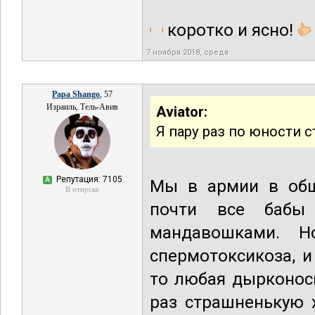
коротко и ясно!
7 ноября 2018, среда
Papa Shango
, 57
Израиль, Тель-Авив
Aviator:
Я пару раз по юности 
Репутация: 7105
А
Мы в армии в обща
В отпуске
почти все бабы
мандавошками. Н
спермотоксикоза, и
то любая дырконос
раз страшненькую 