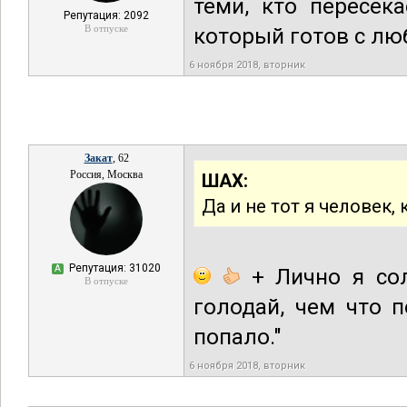
теми, кто пересек
Репутация: 2092
В отпуске
который готов с лю
6 ноября 2018, вторник
Закат
, 62
Россия, Москва
ШАХ:
Да и не тот я человек,
Репутация: 31020
А
+ Лично я сол
В отпуске
голодай, чем что 
попало."
6 ноября 2018, вторник