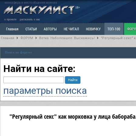
маносфера и место общения мужчин
18+
о проекте
рассказать о нас
Главная
СТАТЬИ
АВТОРЫ
НЕ ЧИТАЛ
НОВИЧКУ
ТОП-100
ФОР
Главная
ФОРУМ
Ветка: Наболевшее. Выскажись!
"Регулярный секс" к
Ветка: Расстаюсь или Развожусь. САНЧАС
Ветка: Наболевшее. Выскажись!
Р
Поиск по форуму
РАЗДЕЛ: Разное
УЧЕБНИК
ТРИЛОГИЯ
ВИТРИНА
КОПИЛКА
ОТНОШ
Найти на сайте:
параметры поиска
"Регулярный секс" как морковка у лица бабораба