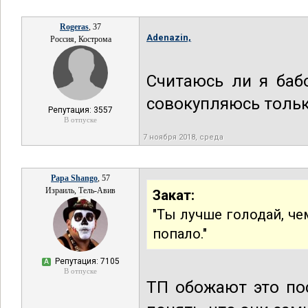
Rogeras
, 37
Adenazin,
Россия, Кострома
Считаюсь ли я баб
совокупляюсь тольк
Репутация: 3557
В отпуске
7 ноября 2018, среда
Papa Shango
, 57
Израиль, Тель-Авив
Закат:
"Ты лучше голодай, че
попало."
Репутация: 7105
А
В отпуске
ТП обожают это пос