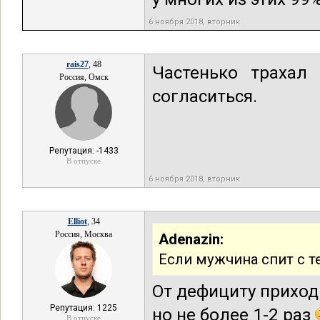
6 ноября 2018, вторник
rais27
, 48
Частенько трахал 
Россия, Омск
согласиться.
Репутация: -1433
В отпуске
6 ноября 2018, вторник
Elliot
, 34
Россия, Москва
Adenazin:
Если мужчина спит с те
От дефициту приход
Репутация: 1225
но не более 1-2 раз
В отпуске