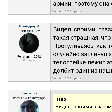
армии, поэтому она
7 ноября 2018, среда
Швейцарец
, 51
Видел своими глаз
Швейцария, Bern
такая страшная, чт
Прогуливаясь как-
случайно заглянул з
Репутация: 2092
В отпуске
телогрейке лежит эт
долбит один из наш
7 ноября 2018, среда
Hammer
, 42
Россия, Санкт-Петербург
ШАХ:
Видел своими глазами