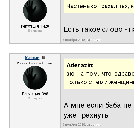
Частенько трахал тех, 
Репутация: 1420
Есть такое слово - н
В отпуске
6 ноября 2018, вторник
Matimari
, 48
Россия, Русская Поляна
Adenazin:
аю на том, что здра
только с теми женщин
Репутация: 398
В отпуске
А мне если баба не
уже трахнуть
6 ноября 2018, вторник