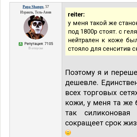
Papa Shango
, 57
Израиль, Тель-Авив
reiter:
у меня такой же стано
под 1800р стоят. с ге
нейтрален к коже был
Репутация: 7105
А
стояло для сенситив ск
В отпуске
Поэтому я и перешел
дешевле. Единствен
всех торговых сетя
кожи, у меня та же
так силиконовая 
сокращеет срок жиз