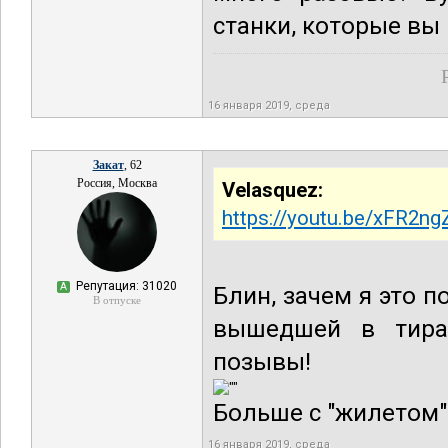
станки, которые вы
16 января 2019, среда
Закат
, 62
Россия, Москва
Velasquez:
https://youtu.be/xFR2ng
Репутация: 31020
А
Блин, зачем я это 
В отпуске
вышедшей в тира
позывы!
Больше с "жилетом"
16 января 2019, среда