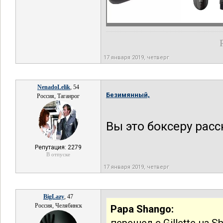
17 января 2019, четверг
NenadoLelik
, 54
Безимянный,
Россия, Таганрог
Вы это боксеру расс
Репутация: 2279
В отпуске
17 января 2019, четверг
BigLazy
, 47
Россия, Челябинск
Papa Shango: