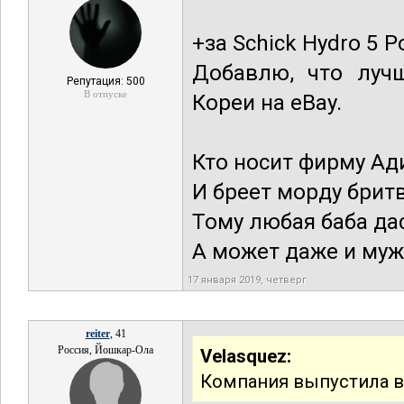
+за Schick Hydro 5 
Добавлю, что луч
Репутация: 500
В отпуске
Кореи на eBay.
Кто носит фирму Ад
И бреет морду брит
Тому любая баба да
А может даже и муж
17 января 2019, четверг
reiter
, 41
Россия, Йошкар-Ола
Velasquez:
Компания выпустила в