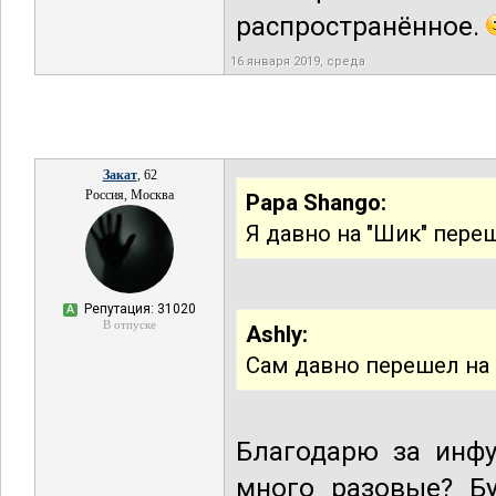
распространённое.
16 января 2019, среда
Закат
, 62
Россия, Москва
Papa Shango:
Я давно на "Шик" пере
Репутация: 31020
А
В отпуске
Ashly:
Сам давно перешел на 
Благодарю за инф
много разовые? Бу