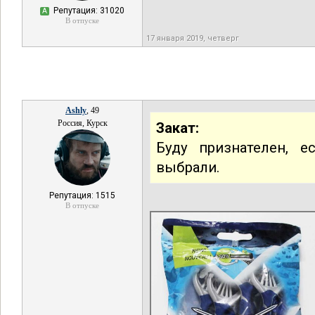
Репутация: 31020
А
В отпуске
17 января 2019, четверг
Ashly
, 49
Россия, Курск
Закат:
Буду признателен, 
выбрали.
Репутация: 1515
В отпуске