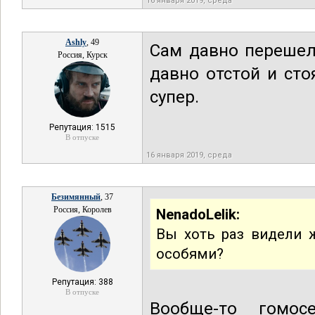
16 января 2019, среда
Ashly
, 49
Сам давно перешел
Россия, Курск
давно отстой и сто
супер.
Репутация: 1515
В отпуске
16 января 2019, среда
Безимянный
, 37
Россия, Королев
NenadoLelik:
Вы хоть раз видели 
особями?
Репутация: 388
В отпуске
Вообще-то гомос