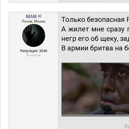
KIA10
, 62
Только безопасная R
Россия, Москва
А жилет мне сразу 
негр его об щеку, з
В армии бритва на 
Репутация: 3040
В отпуске
Р