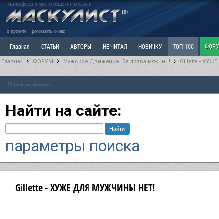
маносфера и место общения мужчин
18+
о проекте
рассказать о нас
Главная
СТАТЬИ
АВТОРЫ
НЕ ЧИТАЛ
НОВИЧКУ
ТОП-100
ФОР
Главная
ФОРУМ
Мужское Движение. За права мужчин!
Gillette - ХУ
Ветка: Расстаюсь или Развожусь. САНЧАС
Ветка: Наболевшее. Выскажись!
Р
Поиск по форуму
РАЗДЕЛ: Разное
УЧЕБНИК
ТРИЛОГИЯ
ВИТРИНА
КОПИЛКА
ОТНОШ
Найти на сайте:
параметры поиска
Gillette - ХУЖЕ ДЛЯ МУЖЧИНЫ НЕТ!