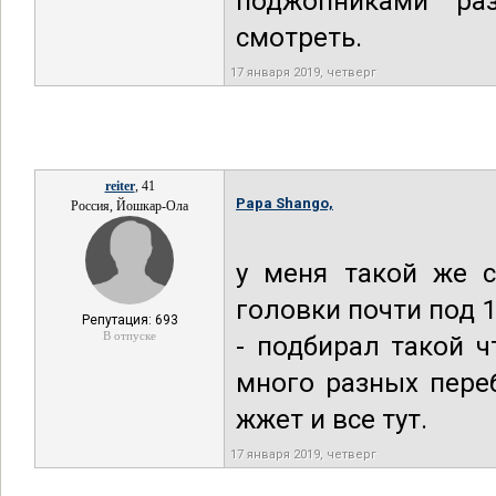
поджопниками ра
смотреть.
17 января 2019, четверг
reiter
, 41
Papa Shango,
Россия, Йошкар-Ола
у меня такой же с
головки почти под 1
Репутация: 693
В отпуске
- подбирал такой 
много разных пере
жжет и все тут.
17 января 2019, четверг