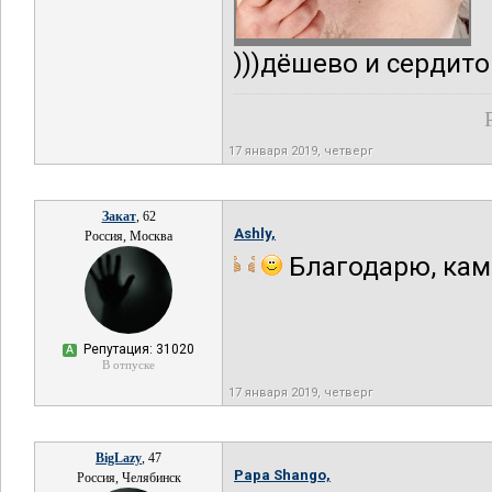
)))дёшево и сердито
17 января 2019, четверг
Закат
, 62
Ashly,
Россия, Москва
Благодарю, кам
Репутация: 31020
А
В отпуске
17 января 2019, четверг
BigLazy
, 47
Papa Shango,
Россия, Челябинск