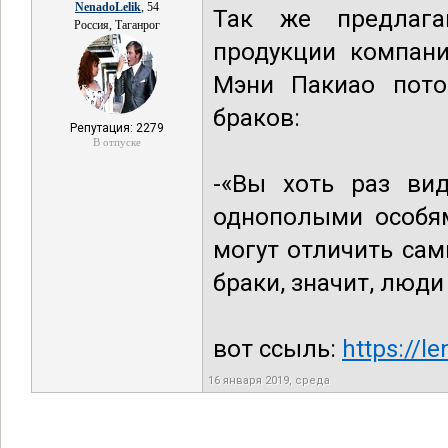
NenadoLelik
, 54
Так же предлага
Россия, Таганрог
продукции компани
Мэни Пакиао пото
браков:
Репутация: 2279
В отпуске
-«Вы хоть раз ви
однополыми особям
могут отличить са
браки, значит, люд
вот ссыль:
https://l
16 января 2019, среда