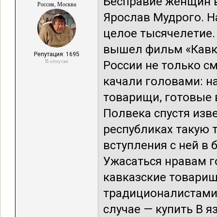
Бесправие женщин в
Россия, Москва
Ярослав Мудрого. Н
целое тысячелетие. 
вышел фильм «Кавка
Репутация: 1695
В отпуске
России не только с
качали головами: н
товарищи, готовые 
Полвека спустя изве
республиках такую 
вступления с ней в 
Ужасаться нравам го
кавказские товарищ
традиционалистами,
случае — купить В я