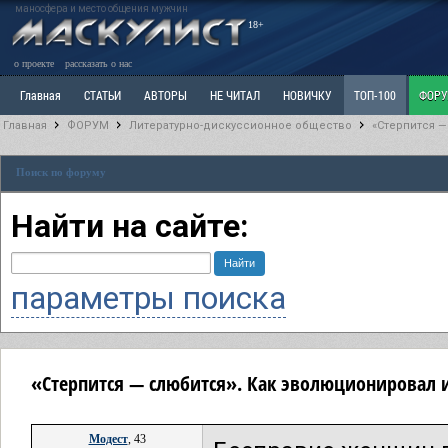
маносфера и место общения мужчин
18+
о проекте
рассказать о нас
Главная
СТАТЬИ
АВТОРЫ
НЕ ЧИТАЛ
НОВИЧКУ
ТОП-100
ФОР
Главная
ФОРУМ
Литературно-дискуссионное общество
«Стерпится —
Ветка: Расстаюсь или Развожусь. САНЧАС
Ветка: Наболевшее. Выскажись!
Р
Поиск по форуму
РАЗДЕЛ: Разное
УЧЕБНИК
ТРИЛОГИЯ
ВИТРИНА
КОПИЛКА
ОТНОШ
Найти на сайте:
параметры поиска
«Стерпится — слюбится». Как эволюционировал и
Модест
, 43