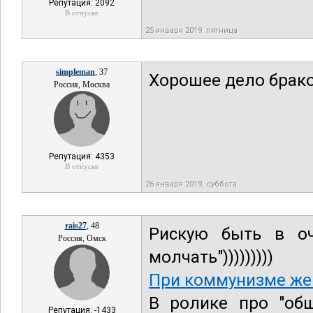
Репутация: 2092
В отпуске
25 января 2019, пятница
simpleman
, 37
Хорошее дело брако
Россия, Москва
Репутация: 4353
В отпуске
26 января 2019, суббота
rais27
, 48
Рискую быть в оч
Россия, Омск
молчать")))))))))
При коммунизме же
В ролике про "общ
Репутация: -1433