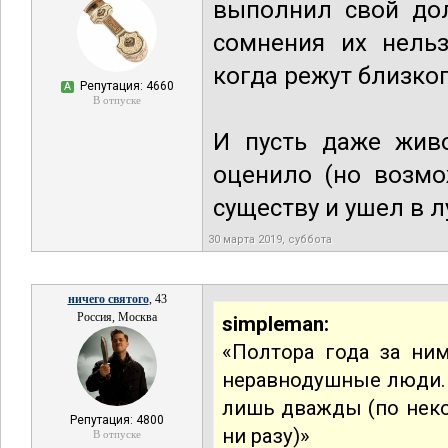
выполнил свой дол
сомнения их нельз
когда режут близког
Репутация: 4660
А
В отпуске
И пусть даже жив
оценило (но возмо
существу и ушел в л
30 марта 2019, суббота
ничего святого
, 43
Россия, Москва
simpleman:
«Полтора года за ни
неравнодушные люди. 
лишь дважды (по неко
Репутация: 4800
ни разу)»
В отпуске