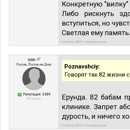
Конкретную "вилку"
Либо рискнуть здо
вступиться, но чувс
Светлая ему память
1 апреля 2019, понедельник
reem
, 47
Россия, Ростов-на-Дону
Poznavshciy:
Говорят так 82 жизни с
Репутация: 5389
А
Ерунда. 82 бабам п
В отпуске
клинике. Запрет аб
дурость, и ничего хо
1 апреля 2019, понедельник