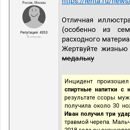
https://lenta.ru/new
Россия, Москва
Отличная иллюстр
(особенно из се
Репутация: 4353
В отпуске
расходного материа
Жертвуйте жизнью 
медальку
Инцидент произошел
спиртные напитки с 
результате ссоры муж
получила около 30 н
Иван получил три уда
травмой черепа. Мальч