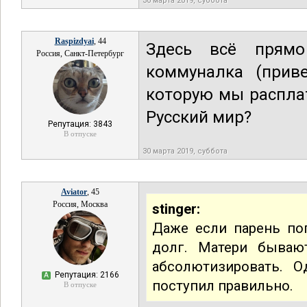
30 марта 2019, суббота
Raspizdyai
, 44
Здесь всё прямо 
Россия, Санкт-Петербург
коммуналка (приве
которую мы расплат
Русский мир?
Репутация: 3843
В отпуске
30 марта 2019, суббота
Aviator
, 45
Россия, Москва
stinger:
Даже если парень по
долг. Матери бываю
абсолютизировать. О
Репутация: 2166
А
поступил правильно.
В отпуске