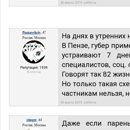
30 марта 2019, суббота
Poznavshciy
, 47
На днях в утренних
Россия, Москва
В Пензе, губер прим
устраивают 7 дне
специалистов, соц.
Репутация: 1939
В отпуске
Говорят так 82 жизн
Но только такая схе
частникам нельзя, не
30 марта 2019, суббота
stinger
, 44
Даже если парен
Россия, Москва