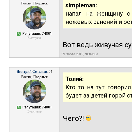
Россия, Подольск
simpleman:
напал на женщину с
ножевых ранений и ос
Репутация: 74801
А
В отпуске
Вот ведь живучая су
29 марта 2019, пятница
Дмитрий Селезнев
, 54
Россия, Подольск
Толий:
Кто то на тут говорил
будет за детей горой с
Репутация: 74801
А
В отпуске
Чего?!