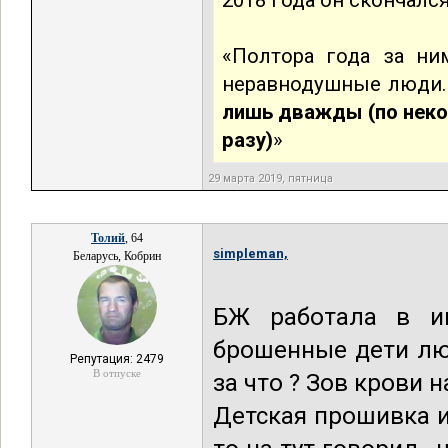
2018 года он скончалс
«Полтора года за ни
неравнодушные люди
лишь дважды (по неко
разу)
»
29 марта 2019, пятница
Толий
, 64
simpleman,
Беларусь, Кобрин
БЖ работала в ин
брошенные дети лю
Репутация: 2479
В отпуске
за что ? Зов крови н
Детская прошивка и