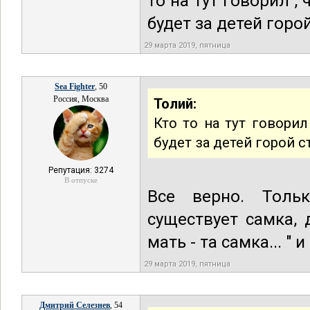
то на тут говорил , 
будет за детей горо
29 марта 2019, пятница
Sea Fighter
, 50
Россия, Москва
Толий:
Кто то на тут говорил
будет за детей горой с
Репутация: 3274
В отпуске
Все верно. Толь
существует самка,
мать - та самка... " 
29 марта 2019, пятница
Дмитрий Селезнев
, 54