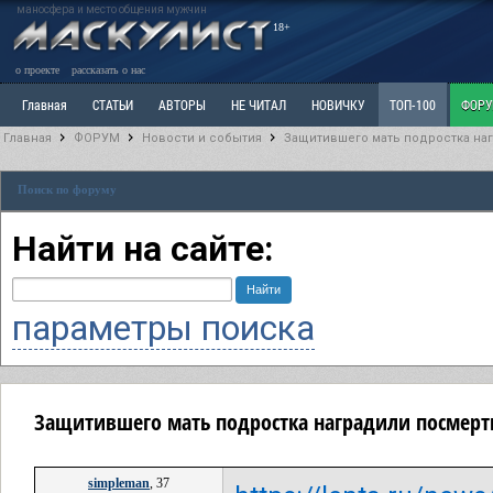
маносфера и место общения мужчин
18+
о проекте
рассказать о нас
Главная
СТАТЬИ
АВТОРЫ
НЕ ЧИТАЛ
НОВИЧКУ
ТОП-100
ФОР
Главная
ФОРУМ
Новости и события
Защитившего мать подростка на
Ветка: Расстаюсь или Развожусь. САНЧАС
Ветка: Наболевшее. Выскажись!
Р
Поиск по форуму
РАЗДЕЛ: Разное
УЧЕБНИК
ТРИЛОГИЯ
ВИТРИНА
КОПИЛКА
ОТНОШ
Найти на сайте:
параметры поиска
Защитившего мать подростка наградили посмерт
simpleman
, 37