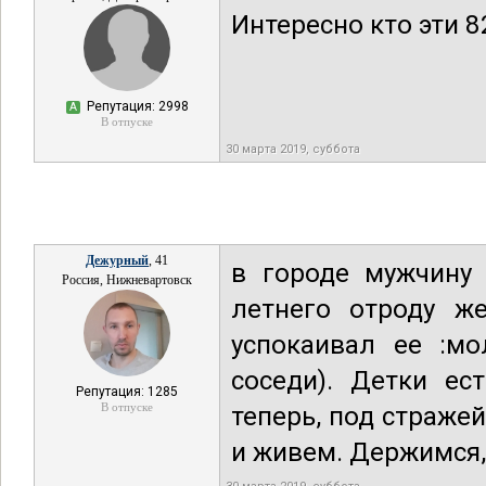
Интересно кто эти 8
Репутация: 2998
А
В отпуске
30 марта 2019, суббота
Дежурный
, 41
в городе мужчину
Россия, Нижневартовск
летнего отроду ж
успокаивал ее :мо
соседи). Детки ес
Репутация: 1285
В отпуске
теперь, под стражей
и живем. Держимся