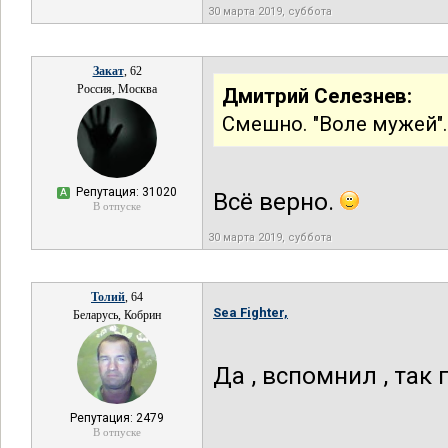
30 марта 2019, суббота
Закат
, 62
Россия, Москва
Дмитрий Селезнев:
Смешно. "Воле мужей".
Репутация: 31020
А
Всё верно.
В отпуске
30 марта 2019, суббота
Толий
, 64
Sea Fighter,
Беларусь, Кобрин
Да , вспомнил , так
Репутация: 2479
В отпуске