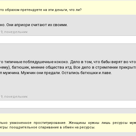
то образом претендуете на эти деньги, что ли?
но. Они априори считают их своими.
19, понедельник
то типичные поблядушечные кококо. Дело в том, что бабы верят во что
 нему), батюшек, мнение общества итд. Все дело в стремлении прикрыт
 мужчина. Мужчин они предали. Остались батюшки и лаве.
19, понедельник
ально узаконенное проституирование. Женщины нужны лишь ресурсы му
игры: поощрительное спаривание в обмен на ресурсы.