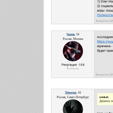
1) Олег Н
2) социал
игры: поо
Полность
8 апреля 20
Storm
, 54
последняя
Россия, Москва
https://y
мужчина -
будет при
Репутация: -104
В отпуске
8 апреля 20
Trisector
, 43
Россия, Санкт-Петербург
xrebet:
Друзья, 