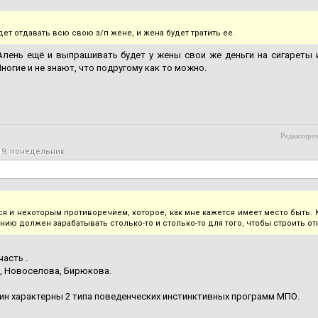
дет отдавать всю свою з/п жене, и жена будет тратить ее.
лень ещё и выпрашивать будет у жены свои же деньги на сигареты и
ногие и не знают, что подругому как то можно.
Редактиров
19, понедельник
ся и некоторым противоречием, которое, как мне кажется имеет место быть. 
ению должен зарабатывать столько-то и столько-то для того, чтобы строить о
часть .
, Новоселова, Бирюкова.
н характерны 2 типа поведенческих инстинктивных программ МПО.