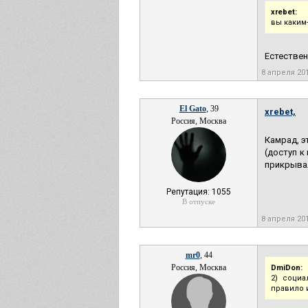
xrebet:
вы каким-
Естествен
8 апреля 20
El Gato
, 39
xrebet,
Россия, Москва
Камрад, э
(доступ к
прикрывал
Репутация: 1055
В отпуске
8 апреля 20
mr0
, 44
Россия, Москва
DmiDon:
2) соци
правило 