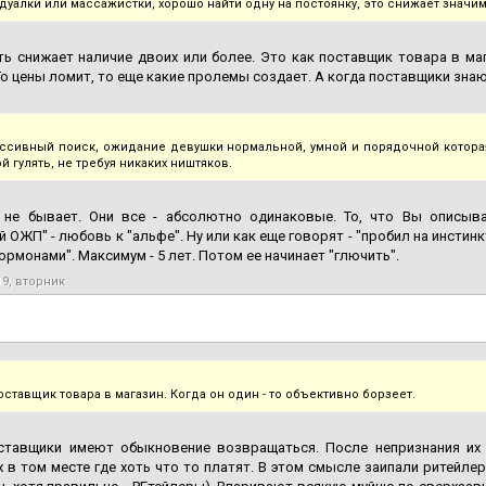
дуалки или массажистки, хорошо найти одну на постоянку, это снижает значим
ь снижает наличие двоих или более. Это как поставщик товара в маг
То цены ломит, то еще какие пролемы создает. А когда поставщики знают
ассивный поиск, ожидание девушки нормальной, умной и порядочной которая 
ой гулять, не требуя никаких ништяков.
" не бывает. Они все - абсолютно одинаковые. То, что Вы описыва
 ОЖП" - любовь к "альфе". Ну или как еще говорят - "пробил на инстинкт
гормонами". Максимум - 5 лет. Потом ее начинает "глючить".
19, вторник
оставщик товара в магазин. Когда он один - то объективно борзеет.
ставщики имеют обыкновение возвращаться. После непризнания их
х в том месте где хоть что то платят. В этом смысле заипали ритейле