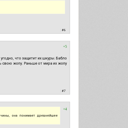
|
#6
+5
 угодно, что защитит их шкуры. Бабло
ь свою жопу. Раньше от мира их жопу
|
#7
+4
жчины, она понимает древнейшее