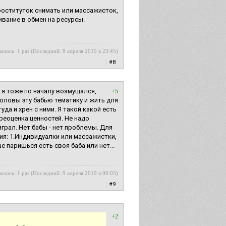
роституток снимать или массажисток,
вание в обмен на ресурсы.
алось: 1 раз (Последний: 8 апреля 2019 в 23:45)
|
#8
 я тоже по началу возмущался,
+5
головы эту бабью тематику и жить для
уда и хрен с ними. Я такой какой есть
ереоценка ценностей. Не надо
играл. Нет бабы - нет проблемы. Для
гия: 1.Индивидуалки или массажистки,
 паришься есть своя баба или нет...
алось: 1 раз (Последний: 9 апреля 2019 в 00:03)
|
#9
+2