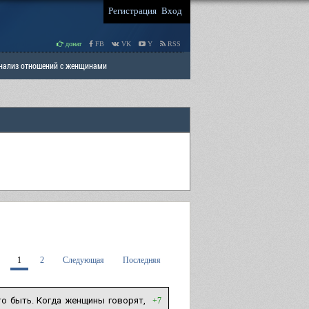
Регистрация
Вход
донат
FB
VK
Y
RSS
Анализ отношений с женщинами
 права мужчин
РАЗДЕЛ: Отцы и Дети
1
2
Следующая
Последняя
то быть. Когда женщины говорят,
+7