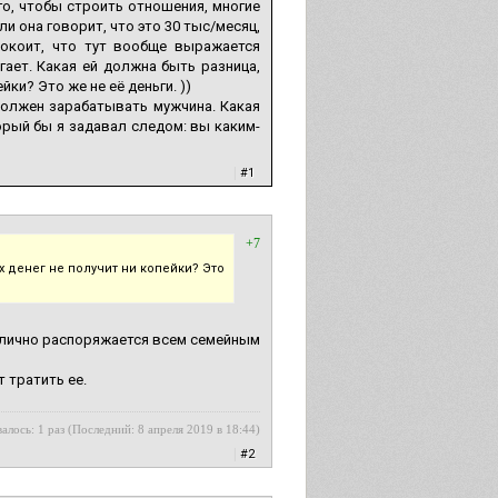
го, чтобы строить отношения, многие
и она говорит, что это 30 тыс/месяц,
спокоит, что тут вообще выражается
гает. Какая ей должна быть разница,
йки? Это же не её деньги. ))
должен зарабатывать мужчина. Какая
орый бы я задавал следом: вы каким-
|
#1
+7
их денег не получит ни копейки? Это
нолично распоряжается всем семейным
т тратить ее.
алось: 1 раз (Последний: 8 апреля 2019 в 18:44)
|
#2