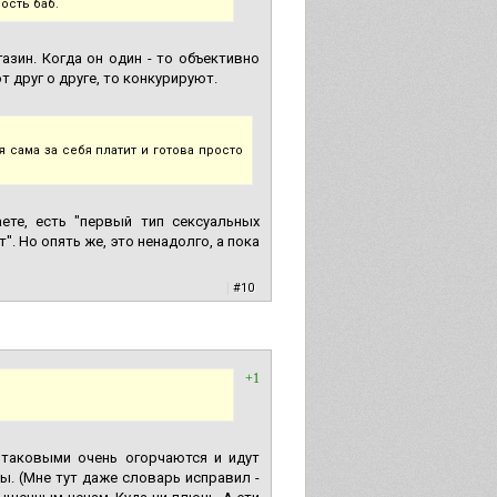
ость баб.
азин. Когда он один - то объективно
 друг о друге, то конкурируют.
сама за себя платит и готова просто
ете, есть "первый тип сексуальных
". Но опять же, это ненадолго, а пока
|
#10
+1
 таковыми очень огорчаются и идут
ры. (Мне тут даже словарь исправил -