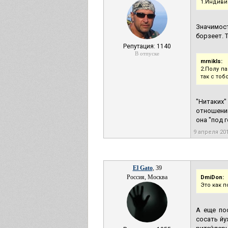
1.Индиви
Значимост
борзеет. 
Репутация: 1140
В отпуске
mrnikls:
2.Полу п
так с тоб
"Нитаких
отношений
она "под 
9 апреля 20
El Gato
, 39
Россия, Москва
DmiDon:
Это как п
А еще по
сосать йу