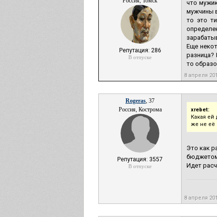
Россия, Томск
что мужик
мужчины в
то это т
определен
зарабатыва
Еще неко
Репутация: 286
разница? 
В отпуске
то образо
8 апреля 20
Rogeras
, 37
Россия, Кострома
xrebet:
Какая ей 
же не её
Это как р
бюджетом
Репутация: 3557
Идет расч
В отпуске
8 апреля 20