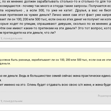
, по их мнению должен зарабатывать столько-то и столько-то для то
озмущаются - почему так много и откуда такие запросы. Получается есл
ипа нормально , а если 300, то уже не катит. Друзья, а вас не бе
ная претензия на чужие деньги? Лично меня сам этот факт уже напря
ет ли он 100, 200 или 500 тыс, если она из этих денег не получит ни копе
торые ходят по улицам, спрашивают девушек, сколько по их мнению 
Или они имеют какие-то претензии на эти деньги? Это тот вопрос, кот
м претендуете на эти деньги, что ли?
19, понедельник
должна быть разница, зарабатывает ли он 100, 200 или 500 тыс, если она из эт
 деньги.
аз ее деньги. Ведь в большинстве семей сейчас жена практически еди
.
ет именно на это. Олень будет отдавать всю свою з/п жене, и жена буде
Редактиров
19, понедельник