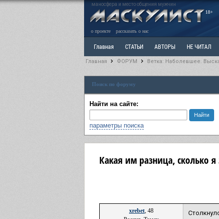
маносфера и место общения мужчин
18+
о проекте
рассказать о нас
Главная
СТАТЬИ
АВТОРЫ
НЕ ЧИТАЛ
Главная
ФОРУМ
Ветка: Наболевшее. Выск
Ветка: Расстаюсь или Развожусь. САНЧАС
Вет
Поиск по форуму
РАЗДЕЛ: Разное
УЧЕБНИК
ТРИЛОГИЯ
В
Найти на сайте:
параметры поиска
Какая им разница, сколько я
xrebet
, 48
Столкнул