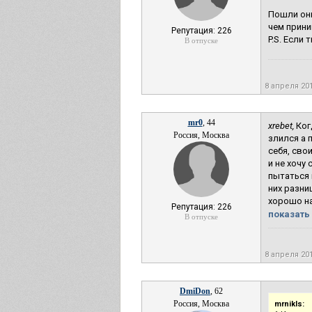
Пошли они
чем прини
Репутация: 226
P.S. Если
В отпуске
8 апреля 20
mr0
, 44
xrebet,
Ког
Россия, Москва
злился а 
себя, сво
и не хочу
пытаться 
них разни
хорошо на
Репутация: 226
показать 
В отпуске
8 апреля 20
DmiDon
, 62
Россия, Москва
mrnikls: