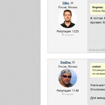
Elliot
, 34
Россия, Москва
Rogeras:
Олень бу
А потом А
прожил. М
Репутация: 1225
В отпуске
8 апреля 20
DmiDon
, 62
Россия, Москва
xrebet:
Столкнул
по их мн
Учите мат
Этологию
Репутация: 1140
В отпуске
Для женщи