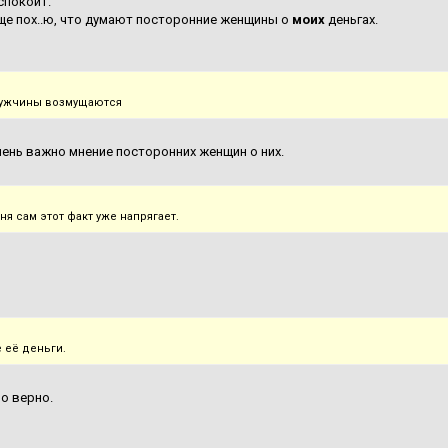
еспокоит.
е пох..ю, что думают посторонние женщины о
моих
деньгах.
мужчины возмущаются
ень важно мнение посторонних женщин о них.
я сам этот факт уже напрягает.
 её деньги.
о верно.