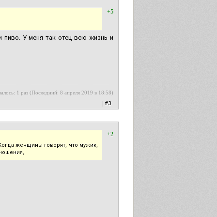
+5
 пиво. У меня так отец всю жизнь и
алось: 1 раз (Последний: 8 апреля 2019 в 18:58)
|
#3
+2
Когда женщины говорят, что мужик,
тношения,