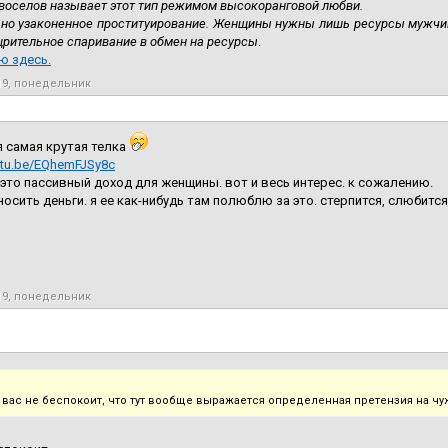
овоселов называет этот тип режимом высокоранговой любви.
ьно узаконенное проституирование. Женщины нужны лишь ресурсы мужчи
щрительное спаривание в обмен на ресурсы
.
ю здесь.
19, понедельник
 самая крутая телка
outu.be/EQhemFJSy8c
 это пассивный доход для женщины. вот и весь интерес. к сожалению.
носить деньги. я ее как-нибудь там полюблю за это. стерпится, слюбится
19, понедельник
а вас не беспокоит, что тут вообще выражается определенная претензия на ч