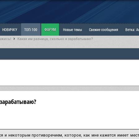
НОВИЧКУ
ТОП-100
ФОРУМ
Новые темы
Свежие сообщения
Ветка: 
ажись!
Какая им разница, сколько я зарабатываю?
ка: Наболевшее. Выскажись!
РАЗДЕЛ: Мы и Женщины
РАЗДЕЛ: Маскулизм, МД и
ИТРИНА
КОПИЛКА
ОТНОШЕНИЯ
 зарабатываю?
ся и некоторым противоречием, которое, как мне кажется имеет мес