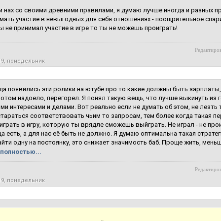
 нах со своими древними правилами, я думаю лучше иногда и разных п
мать участие в невыгодных для себя отношениях - поощрительное спари
 ты не принимал участие в игре то ты не можешь проиграть!
Редактиров
19, понедельник
да появились эти ролики на ютубе про то какие должны быть зарплаты,
потом надоело, перегорел. Я понял такую вещь, что лучше выкинуть из 
ими интересами и делами. Вот реально если не думать об этом, не лезть т
 стараться соответствовать чьим то запросам, тем более когда такая п
играть в игру, которую ты врядле сможешь выйграть. Не играл - не про
ца есть, а для нас её быть не должно. Я думаю оптимальна такая страте
йти одну на постоянку, это снижает значимость баб. Проще жить, меньше
полностью...
Редактиров
19, понедельник