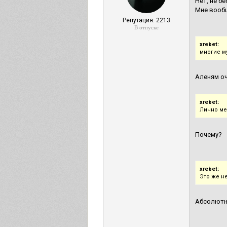
Нет, не б
Мне вообщ
Репутация: 2213
В отпуске
xrebet:
многие 
Аленям оч
xrebet:
Лично мен
Почему?
xrebet:
Это же не
Абсолютн