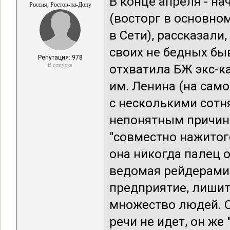
В конце апреля - на
Россия, Ростов-на-Дону
(восторг в основно
в Сети), рассказали
своих не бедных бы
Репутация: 978
В отпуске
отхватила БЖ экс-к
им. Ленина (на сам
с несколькими сотн
непонятным причина
"совместно нажитого
она никогда палец о
ведомая рейдерами 
предприятие, лишит
множество людей. О
речи не идет, он же 