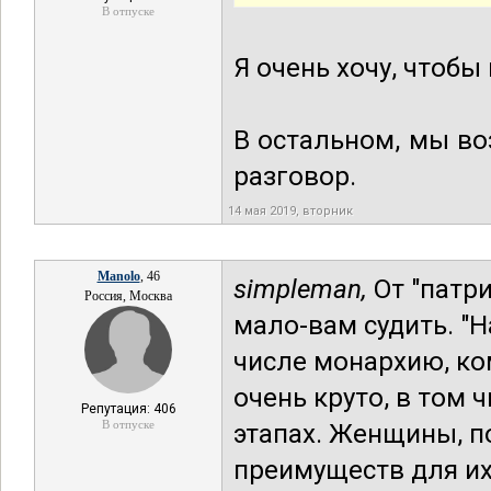
В отпуске
Я очень хочу, чтобы
В остальном, мы во
разговор.
14 мая 2019, вторник
Manolo
, 46
simpleman,
От "патри
Россия, Москва
мало-вам судить. "Н
числе монархию, к
очень круто, в том 
Репутация: 406
В отпуске
этапах. Женщины, п
преимуществ для и