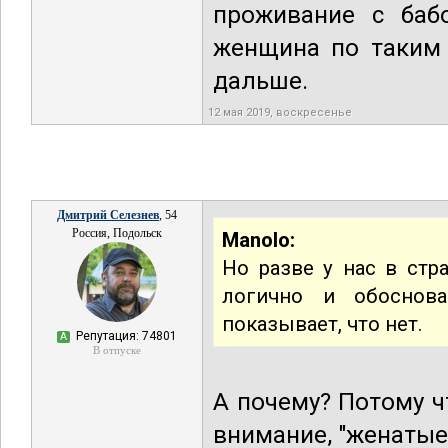
проживание с баб
женщина по таким 
дальше.
12 мая 2019, воскресенье
Дмитрий Селезнев
, 54
Россия, Подольск
Manolo:
Но разве у нас в стр
логично и обоснова
показывает, что нет.
Репутация: 74801
А
В отпуске
А почему? Потому ч
внимание, "женатые