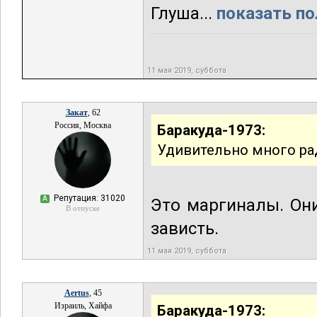
Глуша...
показать по
11 мая 2019, суббота
Закат
, 62
Россия, Москва
Баракуда-1973:
Удивительно много ра
Репутация: 31020
А
Это маргиналы. Он
В отпуске
зависть.
11 мая 2019, суббота
Aertus
, 45
Израиль, Хайфа
Баракуда-1973: