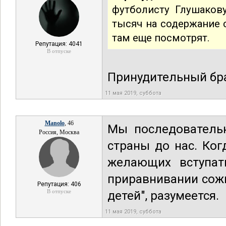
футболисту Глушаков
тысяч на содержание 
там еще посмотрят.
Репутация: 4041
В отпуске
Принудительный бр
11 мая 2019, суббота
Manolo
, 46
Мы последовательн
Россия, Москва
страны до нас. Ког
желающих вступат
приравнивании сожи
Репутация: 406
В отпуске
детей", разумеется.
11 мая 2019, суббота