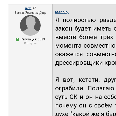
reem
, 47
Manolo,
Россия, Ростов-на-Дону
Я полностью разде
закон будет иметь о
вместе более трёх
Репутация: 5389
А
В отпуске
момента совместног
окажется совместн
дрессировщики крок
Я вот, кстати, др
ограбили. Полагаю
суть СК и он на себ
почему он с своём 
духе "какой же я бы