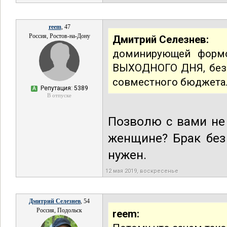
reem
, 47
Россия, Ростов-на-Дону
Дмитрий Селезнев:
доминирующей формо
ВЫХОДНОГО ДНЯ, без 
совместного бюджета
Репутация: 5389
А
В отпуске
Позволю с вами не 
женщине? Брак без
нужен.
12 мая 2019, воскресенье
Дмитрий Селезнев
, 54
Россия, Подольск
reem: