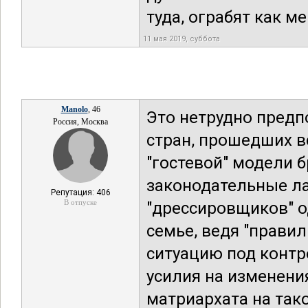
туда, ограбят как ме
11 мая 2019, суббота
Manolo
, 46
Это нетрудно предпо
Россия, Москва
стран, прошедших в
"гостевой" модели б
законодательные ла
Репутация: 406
В отпуске
"дрессировщиков" од
семье, ведя "правил
ситуацию под контр
усилия на изменени
матриархата на тако