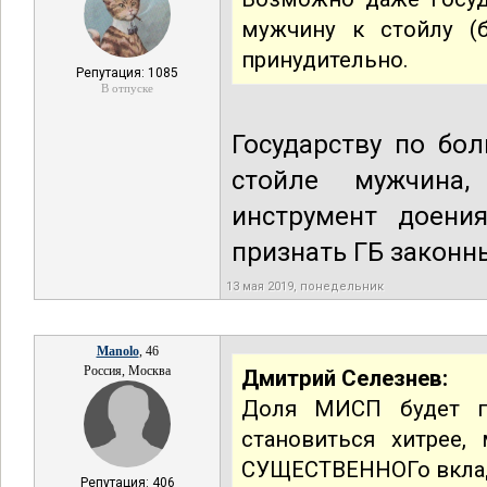
мужчину к стойлу (б
принудительно.
Репутация: 1085
В отпуске
Государству по бо
стойле мужчина,
инструмент доени
признать ГБ законн
13 мая 2019, понедельник
Manolo
, 46
Россия, Москва
Дмитрий Селезнев:
Доля МИСП будет по
становиться хитрее,
СУЩЕСТВЕННОГо вклад
Репутация: 406