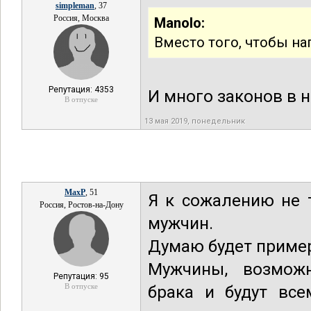
simpleman
, 37
Россия, Москва
Manolo:
Вместо того, чтобы на
Репутация: 4353
И много законов в 
В отпуске
13 мая 2019, понедельник
MaxP
, 51
Я к сожалению не 
Россия, Ростов-на-Дону
мужчин.
Думаю будет приме
Мужчины, возможн
Репутация: 95
В отпуске
брака и будут все