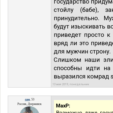
государство придум
стойлу (бабе), з
принудительно. М
будут изыскивать в
приведет просто к
вряд ли это привед
для мужчин строну.
Слишком наши эли
способны идти на 
выразился комрад s
13 мая 2019, понедельник
сам
, 53
Россия, Дзержинск
MaxP:
Возможно даже госуд