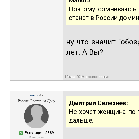
Manolo:
Поэтому сомневаюсь,
станет в России доми
ну что значит "обо
лет. А Вы?
12 мая 2019, воскресенье
reem
, 47
Россия, Ростов-на-Дону
Дмитрий Селезнев:
Не хочет женщина по 
дальше.
Репутация: 5389
А
В отпуске