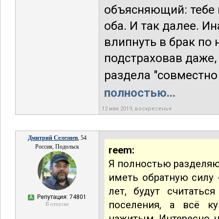
объясняющий: тебе 
оба. И так далее. И
влипнуть в брак по 
подстраховав даже,
раздела "совместно 
полностью...
12 мая 2019, воскресенье
Дмитрий Селезнев
, 54
Россия, Подольск
reem:
Я полностью разделяю 
иметь обратную силу -
лет, будут считать
Репутация: 74801
А
поселения, а всё к
В отпуске
нажитым. Интересно, ч