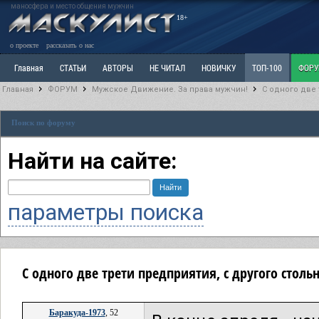
маносфера и место общения мужчин
18+
о проекте
рассказать о нас
Главная
СТАТЬИ
АВТОРЫ
НЕ ЧИТАЛ
НОВИЧКУ
ТОП-100
ФОР
Главная
ФОРУМ
Мужское Движение. За права мужчин!
C одного две 
Ветка: Расстаюсь или Развожусь. САНЧАС
Ветка: Наболевшее. Выскажись!
Р
Поиск по форуму
РАЗДЕЛ: Разное
УЧЕБНИК
ТРИЛОГИЯ
ВИТРИНА
КОПИЛКА
ОТНОШ
Найти на сайте:
параметры поиска
C одного две трети предприятия, с другого столь
Баракуда-1973
, 52