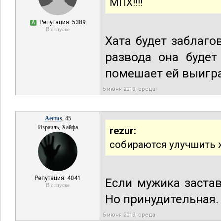
МПХ!!!!
Репутация: 5389
А
В отпуске
Хата будет заблаго
развода она будет
помешает ей выигр
5 июня 2019, среда
Aertus
, 45
Израиль, Хайфа
rezur:
собираются улучшить 
Репутация: 4041
Если мужика застав
В отпуске
Но принудительная.
5 июня 2019, среда