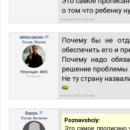
Это самое прописан
о том что ребенку н
4 июня 2019, вторник
ничего святого
, 43
Почему бы не отда
Россия, Москва
обеспечить его и п
Почему надо обяза
решение проблемы 
Репутация: 4800
В отпуске
Не ту страну назва
4 июня 2019, вторник
Rogeras
, 37
Россия, Кострома
Poznavshciy:
Это самое прописано 