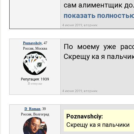
сам алиментщик дол
показать полностью.
4 июня 2019, вторник
Poznavshciy
, 47
По моему уже рас
Россия, Москва
Скрещу ка я пальчик
Репутация: 1939
В отпуске
4 июня 2019, вторник
D_Roman
, 39
Россия, Волгоград
Poznavshciy:
Скрещу ка я пальчики