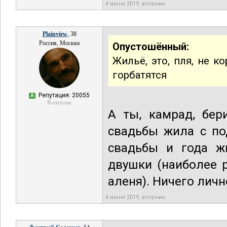
4 июня 2019, вторник
Plainview
, 38
Россия, Москва
Опустошённый:
Жильё, это, пля, не к
горбатятся
Репутация: 20055
А
В отпуске
А ты, камрад, бер
свадьбы жила с по
свадьбы и года ж
двушки (наиболее 
аленя). Ничего лично
4 июня 2019, вторник