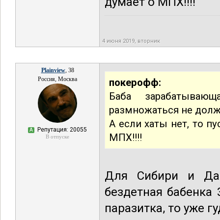
думает о МПХ!!!!
4 июня 2019, вторник
Plainview
, 38
Россия, Москва
покерофф:
Баба зарабатываю
размножаться не должн
А если хаты нет, то п
Репутация: 20055
А
МПХ!!!!
В отпуске
Для Сибири и Да
бездетная бабенка 
паразитка, то уже гу