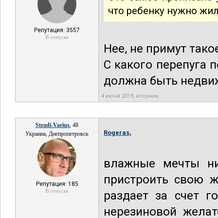
что ребенку нужно жил
Репутация: 3557
В отпуске
Нее, не примут тако
С какого перепуга п
должна быть недв
4 июня 2019, вторник
Stradi-Varius
, 48
Rogeras,
Украина, Днепропетровск
влажные мечты ни
пристроить свою ж
Репутация: 185
В отпуске
раздает за счет г
нерезиновой желат