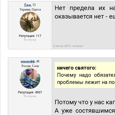
Ёжж
, 55
Нет предела их на
Украина, Одесса
оказывается нет - 
Репутация: 117
В отпуске
6 июня 2019, четверг
покерофф
, 48
Россия, Сочи
ничего святого:
Почему надо обязател
проблемы лежит на по
Репутация: 4907
В отпуске
Потому что у нас кап
А уже состявшимся