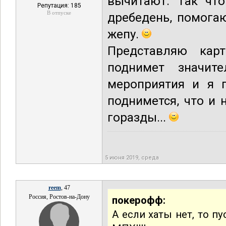
вычитают. Так что
Репутация: 185
В отпуске
дребедень, помогаю
жепу.
Представляю карт
поднимет значит
мероприятия и я п
поднимется, что и
горазды...
5 июня 2019, среда
reem
, 47
Россия, Ростов-на-Дону
покерофф:
А если хаты нет, то п