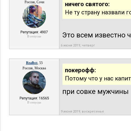
Россия, Сочи
ничего святого:
Не ту страну назвали 
Репутация: 4907
Это всем известно что
В отпуске
6 июня 2019, четверг
Realbst
, 55
Россия, Москва
покерофф:
Потому что у нас капит
при совке мужчины 
Репутация: 16565
В отпуске
9 июня 2019, воскресенье