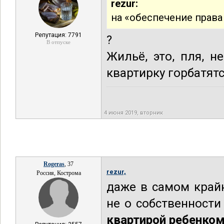
rezur:
на «обеспечение права
Репутация: 7791
?
В отпуске
Жильё, это, пля, 
квартирку горбатят
4 июня 2019, вторник
Rogeras
, 37
rezur,
Россия, Кострома
даже в самом крайн
не о собственности
квартирой ребенком