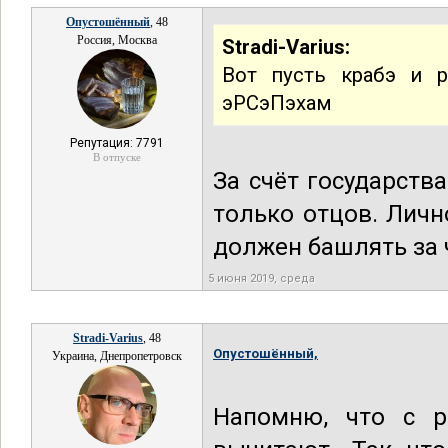
Опустошённый
, 48
Россия, Москва
Stradi-Varius:
Вот пусть крабэ и р
эРСэПэхам
Репутация: 7791
В отпуске
За счёт государств
только отцов. Личн
должен башлять за 
5 июня 2019, среда
Stradi-Varius
, 48
Опустошённый,
Украина, Днепропетровск
Напомню, что с р