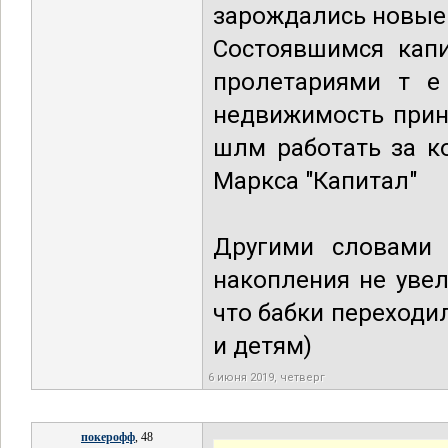
зарождались новые 
Состоявшимся кап
пролетариями т е
недвижимость прин
шлм работать за к
Маркса "Капитал"
Другими словами 
накопления не увел
что бабки переходил
и детям)
6 июня 2019, четверг
покерофф
, 48