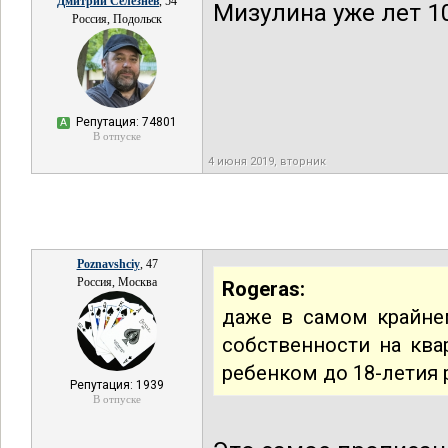
Дмитрий Селезнев
, 54
Мизулина уже лет 1
Россия, Подольск
Репутация: 74801
А
В отпуске
4 июня 2019, вторник
Poznavshciy
, 47
Россия, Москва
Rogeras:
даже в самом крайнем
собственности на ква
ребенком до 18-летия 
Репутация: 1939
В отпуске