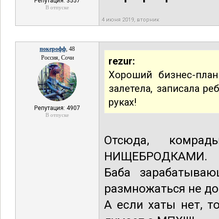
Репутация: 3557
В отпуске
4 июня 2019, вторник
покерофф
, 48
Россия, Сочи
rezur:
Хороший бизнес-план
залетела, записала р
руках!
Репутация: 4907
В отпуске
Отсюда, комра
НИЩЕБРОДКАМИ.
Баба зарабатываю
размножаться не до
А если хаты нет, т