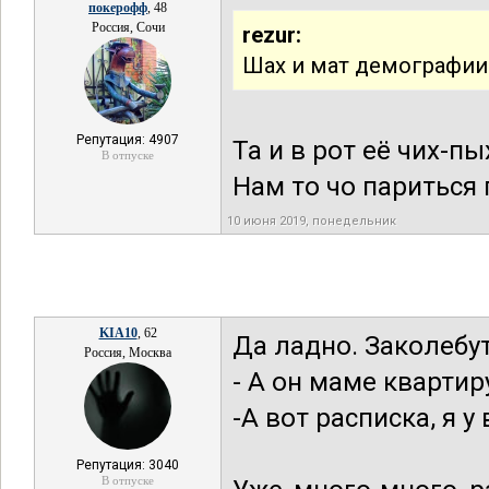
покерофф
, 48
Россия, Сочи
rezur:
Шах и мат демографии
Репутация: 4907
Та и в рот её чих-пы
В отпуске
Нам то чо париться
10 июня 2019, понедельник
KIA10
, 62
Да ладно. Заколебу
Россия, Москва
- А он маме квартир
-А вот расписка, я у
Репутация: 3040
В отпуске