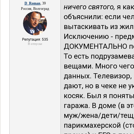
D_Roman
, 39
ничего святого,
я как
Россия, Волгоград
объяснили: если че
вытаскивать из жил
Исключению - пред
Репутация: 535
В отпуске
ДОКУМЕНТАЛЬНО по
То есть подрузамев
вещами. Много чего
данных. Телевизор, 
дают, но в чеке не 
косяк. Был я понят
гаража. В доме (в э
муж/жена/дети/теща.
парикмахерской (ст