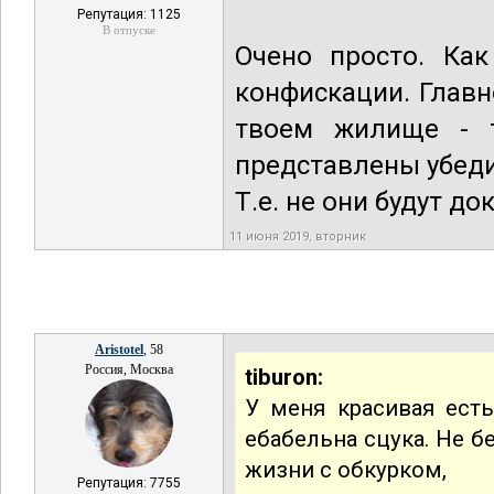
Репутация: 1125
В отпуске
Очено просто. Ка
конфискации. Главно
твоем жилище - т
представлены убеди
Т.е. не они будут д
11 июня 2019, вторник
Aristotel
, 58
Россия, Москва
tiburon:
У меня красивая есть
ебабельна сцука. Не б
жизни с обкурком,
Репутация: 7755