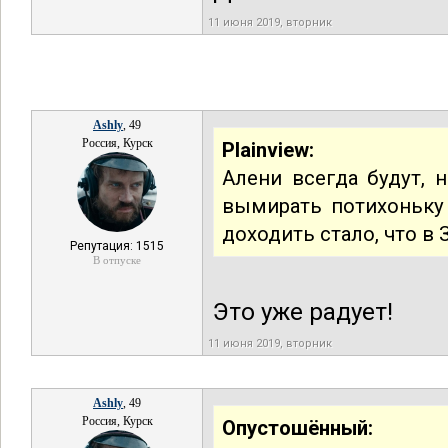
11 июня 2019, вторник
Ashly
, 49
Россия, Курск
Plainview:
Алени всегда будут, 
вымирать потихоньку
доходить стало, что в 
Репутация: 1515
В отпуске
Это уже радует!
11 июня 2019, вторник
Ashly
, 49
Россия, Курск
Опустошённый: