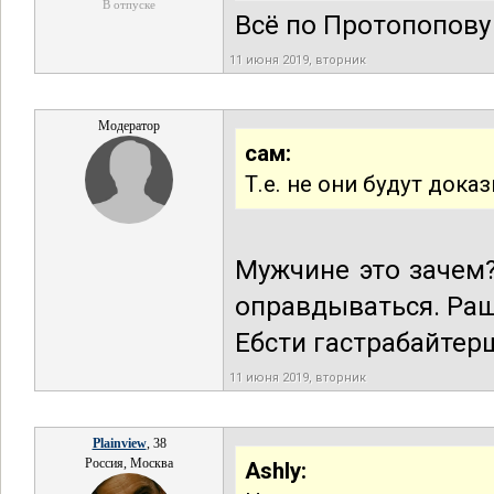
В отпуске
Всё по Протопопов
11 июня 2019, вторник
Модератор
сам:
Т.е. не они будут док
Мужчине это зачем?
оправдываться. Раш
Ебсти гастрабайтер
11 июня 2019, вторник
Plainview
, 38
Россия, Москва
Ashly: