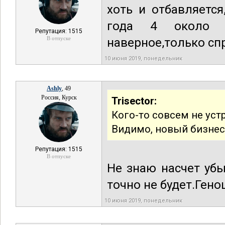
хоть и отбавляетс
года 4 около З
Репутация: 1515
В отпуске
наверное,только спр
10 июня 2019, понедельник
Ashly
, 49
Россия, Курск
Trisector:
Кого-то совсем не ус
Видимо, новый бизнес
Репутация: 1515
В отпуске
Не знаю насчет уб
точно не будет.Геноц
10 июня 2019, понедельник