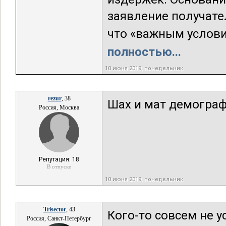
заявление получате
что «важным услови
полностью...
10 июня 2019, понедельник
rezur
, 38
Шах и мат демогра
Россия, Москва
Репутация: 18
В отпуске
10 июня 2019, понедельник
Trisector
, 43
Кого-то совсем не 
Россия, Санкт-Петербург