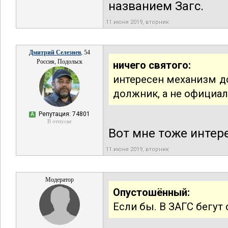
названием Загс.
11 июня 2019, вторник
Дмитрий Селезнев
, 54
Россия, Подольск
ничего святого:
интересен механизм д
должник, а не официа
Репутация: 74801
А
В отпуске
Вот мне тоже интер
11 июня 2019, вторник
Модератор
Опустошённый:
Если бы. В ЗАГС бегут