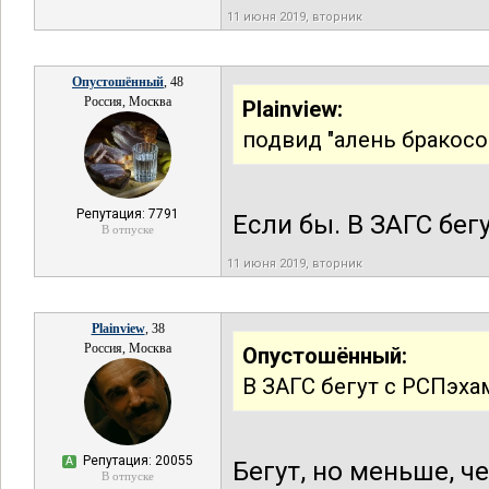
11 июня 2019, вторник
Опустошённый
, 48
Россия, Москва
Plainview:
подвид "алень бракос
Репутация: 7791
Если бы. В ЗАГС бег
В отпуске
11 июня 2019, вторник
Plainview
, 38
Россия, Москва
Опустошённый:
В ЗАГС бегут с РСПэха
Репутация: 20055
А
Бегут, но меньше, ч
В отпуске