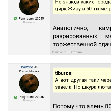
Не знаю,в каких города
цирк.Живу в 50-ти мет
Репутация: 20055
А
В отпуске
Аналогично, к
разрисованных 
торжественной сда
11 июня 2019, вторник
Plainview
, 38
Россия, Москва
tiburon:
А вот другая таки чер
завела. Но шкура люта
Репутация: 20055
А
В отпуске
Потому что алень 8