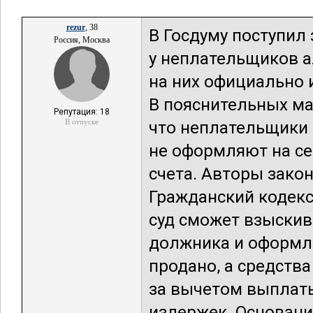
rezur
, 38
В Госдуму поступил
Россия, Москва
у неплательщиков 
на них официально 
В пояснительных ма
Репутация: 18
В отпуске
что неплательщики 
не оформляют на се
счета. Авторы зако
Гражданский кодекс
суд сможет взыскив
должника и оформле
продано, а средств
за вычетом выплаты
издержек. Основани