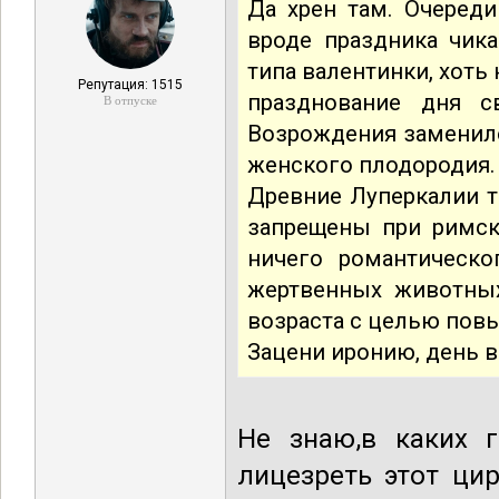
Да хрен там. Очеред
вроде праздника чика
типа валентинки, хоть 
Репутация: 1515
празднование дня с
В отпуске
Возрождения заменил
женского плодородия.
Древние Луперкалии т
запрещены при римско
ничего романтическ
жертвенных животны
возраста с целью пов
Зацени иронию, день в
Не знаю,в каких г
лицезреть этот ци