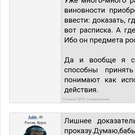
Уже много-много р
виновности приобр
ввести: доказать, 
вот расписка. А г
Ибо он предмета ро
Да и вообще я со
способны принят
понимают как испо
действия.
10 июня 2019, понедельник
Ashly
, 49
Лишнее доказатель
Россия, Курск
проказу.Думаю,бабь