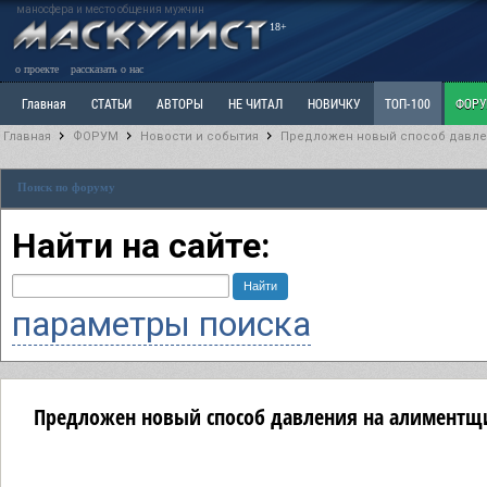
маносфера и место общения мужчин
18+
о проекте
рассказать о нас
Главная
СТАТЬИ
АВТОРЫ
НЕ ЧИТАЛ
НОВИЧКУ
ТОП-100
ФОР
Главная
ФОРУМ
Новости и события
Предложен новый способ давле
Ветка: Расстаюсь или Развожусь. САНЧАС
Ветка: Наболевшее. Выскажись!
Р
Поиск по форуму
РАЗДЕЛ: Разное
УЧЕБНИК
ТРИЛОГИЯ
ВИТРИНА
КОПИЛКА
ОТНОШ
Найти на сайте:
параметры поиска
Предложен новый способ давления на алиментщ