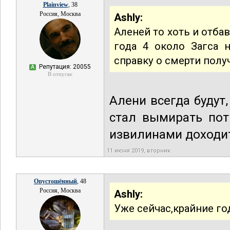
Plainview
, 38
Россия, Москва
Ashly:
Аленей то хоть и отба
года 4 около Загса 
справку о смерти полу
Репутация: 20055
А
В отпуске
Алени всегда будут
стал вымирать пот
извилинами доходить
11 июня 2019, вторник
Опустошённый
, 48
Россия, Москва
Ashly:
Уже сейчас,крайние го