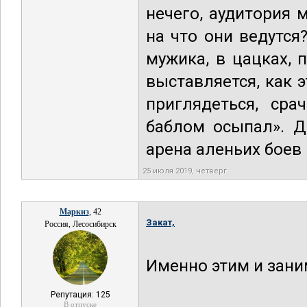
нечего, аудитория 
на что они ведутся
мужика, в цацках, п
выставляется, как 
приглядеться, сра
баблом осыпал». Д
арена аленьих боев
25 июля 2019, четверг
Маркиз
, 42
Закат,
Россия, Лесосибирск
Именно этим и зани
Репутация: 125
В отпуске