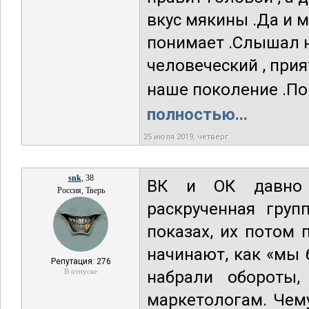
вкус мякины .Да и 
понимает .Слышал н
человеческий , прия
наше поколение .Пон
полностью...
25 июля 2019, четверг
snk
, 38
ВК и ОК давно 
Россия, Тверь
раскрученная груп
показах, их потом
начинают, как «мы 
Репутация: 276
В отпуске
набрали обороты,
маркетологам. Чему