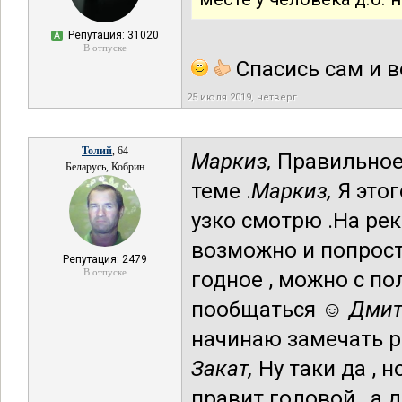
Репутация: 31020
А
В отпуске
Спасись сам и в
25 июля 2019, четверг
Толий
, 64
Маркиз,
Правильное 
Беларусь, Кобрин
теме .
Маркиз,
Я этог
узко смотрю .На рекл
возможно и попрост
Репутация: 2479
В отпуске
годное , можно с п
пообщаться ☺
Дмит
начинаю замечать ре
Закат,
Ну таки да , н
правит головой , а