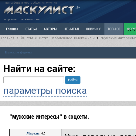
маносфера и место общения мужчин
18+
о проекте
рассказать о нас
Главная
СТАТЬИ
АВТОРЫ
НЕ ЧИТАЛ
НОВИЧКУ
ТОП-100
ФОР
Главная
ФОРУМ
Ветка: Наболевшее. Выскажись!
"мужские интересы"
Ветка: Расстаюсь или Развожусь. САНЧАС
Ветка: Наболевшее. Выскажись!
Р
Поиск по форуму
РАЗДЕЛ: Разное
УЧЕБНИК
ТРИЛОГИЯ
ВИТРИНА
КОПИЛКА
ОТНОШ
Найти на сайте:
параметры поиска
"мужские интересы" в соцсети.
Маркиз
, 42