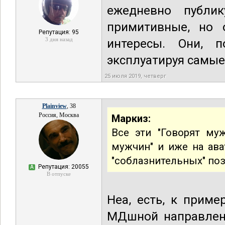
ежедневно публи
примитивные, но 
Репутация: 95
3 дня назад
интересы. Они, п
эксплуатируя самые
25 июля 2019, четверг
Plainview
, 38
Россия, Москва
Маркиз:
Все эти "Говорят му
мужчин" и иже на ава
"соблазнительных" поза
Репутация: 20055
А
В отпуске
Неа, есть, к прим
МДшной направленн