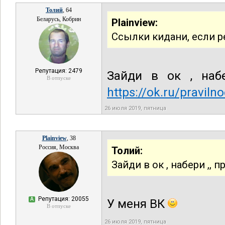
Толий
, 64
Беларусь, Кобрин
Plainview:
Ссылки кидани, если р
Репутация: 2479
Зайди в ок , наб
В отпуске
https://ok.ru/praviln
26 июля 2019, пятница
Plainview
, 38
Россия, Москва
Толий:
Зайди в ок , набери ,,
Репутация: 20055
А
У меня ВК
В отпуске
26 июля 2019, пятница