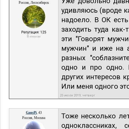
Уже довольно давн
Россия, Лесосибирск
удивляюсь (вроде ка
надоело. В ОК ест
заходить туда как-
Репутация: 125
В отпуске
эти "Говорят мужч
мужчин" и иже на 
разных "соблазнит
одно и про одно.
других интересов к
Или меня одного эт
25 июля 2019, четверг
GansPi
, 43
Тоже несколько лет
Россия, Москва
одноклассниках, 