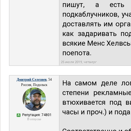
пишут, а есть 
подкаблучников, уч
доставлять им орга
как задаривать по
всякие Менс Хелвсы
поепота.
25 июля 2019, четверг
Дмитрий Селезнев
, 54
На самом деле лог
Россия, Подольск
степени рекламные
втюхивается под в
часы и проч.) и под
Репутация: 74801
А
В отпуске