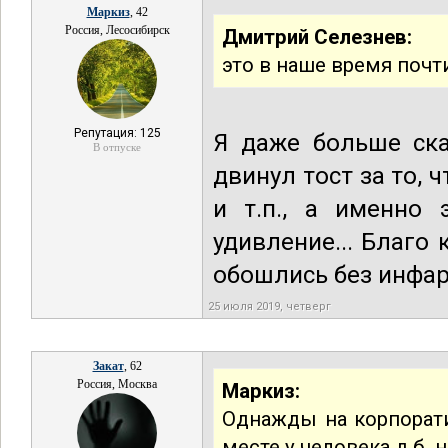
Маркиз
, 42
Россия, Лесосибирск
Дмитрий Селезнев:
это в наше время почт
Репутация: 125
Я даже больше ска
В отпуске
двинул тост за то, 
и т.п., а именно 
удивление... Благо
обошлись без инфарк
25 июля 2019, четверг
Закат
, 62
Россия, Москва
Маркиз:
Однажды на корпорати
месте у человека д.б. 