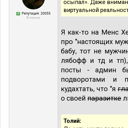
осыпал». Даже внимани
виртуальной реальност
Репутация: 20055
А
В отпуске
Я как-то на Менс Х
про "настоящих муж
бабу, тот не мужчи
лябофф и тд и тп)
посты - админ б
подворотами и п
кудахтать, что "я
гл
о своей
паразитке
л
Толий: