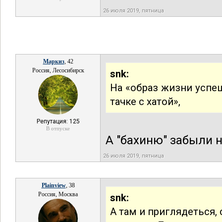
26 июля 2019, пятница
Маркиз
, 42
Россия, Лесосибирск
snk:
На «образ жизни успеш
тачке с хатой»,
Репутация: 125
В отпуске
А "бахиню" забыли н
26 июля 2019, пятница
Plainview
, 38
Россия, Москва
snk:
А там и приглядеться,