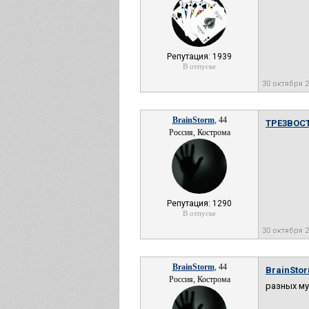
Репутация: 1939
В отпуске
30 октября 
BrainStorm
, 44
TPE3BOCT
Россия, Кострома
Репутация: 1290
В отпуске
30 октября 
BrainStorm
, 44
BrainStor
Россия, Кострома
разных му