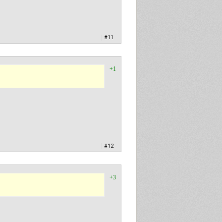
|
#11
+1
|
#12
+3