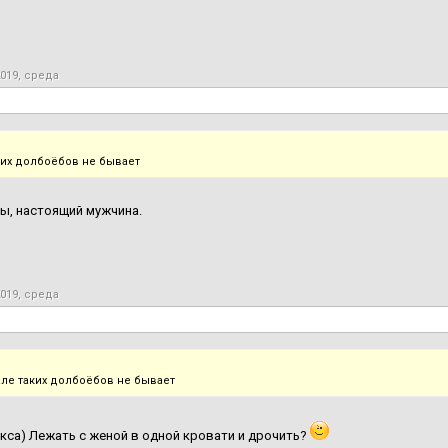
2019, среда
ких долбоёбов не бывает
ы, настоящий мужчина.
2019, среда
але таких долбоёбов не бывает
екса) Лежать с женой в одной кровати и дрочить?