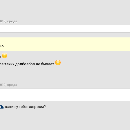
2019, среда
тёб
у
ле таких долбоёбов не бывает
2019, среда
b,
какие у тебя вопросы?