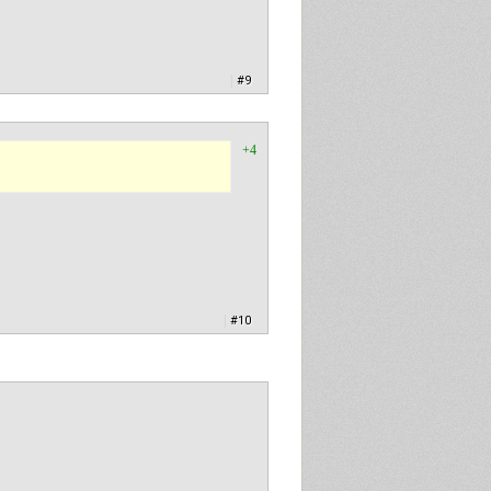
|
#9
+4
|
#10