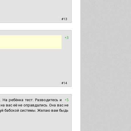
|
#13
+3
|
#14
 На ребёнка тест. Разводитесь и
+5
на вас её не оправдались. Она вас не
алуй бабской системы. Желаю вам быдь