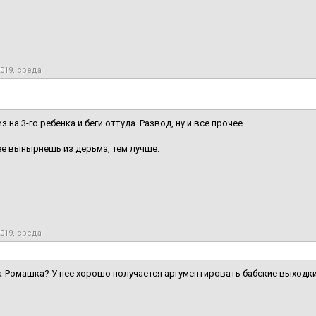
2019, среда
 на 3-го ребенка и беги оттуда. Развод, ну и все прочее.
е вынырнешь из дерьма, тем лучше.
2019, среда
-Ромашка? У нее хорошо получается аргументировать бабские выходки