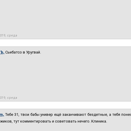
2019, среда
b,
Сьибатсо в Уругвай.
2019, среда
m,
Тебе 31, твои бабы универ ещё заканчивают бездетные, а тебя пон
жиков, тут комментировать и советовать нечего. Клиника.