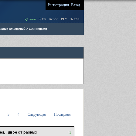
Регистрация
Вход
донат
FB
VK
Y
RSS
Анализ отношений с женщинами
 права мужчин
РАЗДЕЛ: Отцы и Дети
3
4
Следующая
Последняя
ей, , двое от разных
+1