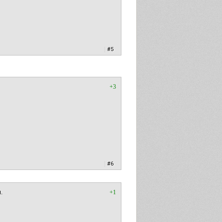
|
#5
+3
|
#6
.
+1