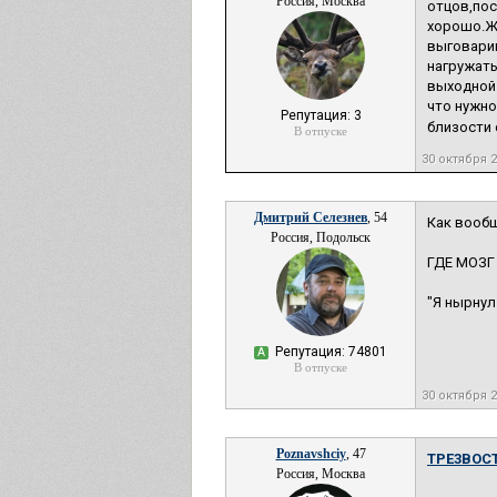
Россия, Москва
отцов,пос
хорошо.Же
выговарив
нагружать
выходной.
что нужно
Репутация: 3
близости с
В отпуске
30 октября 
Дмитрий Селезнев
, 54
Как вообщ
Россия, Подольск
ГДЕ МОЗГ
"Я нырнул
Репутация: 74801
А
В отпуске
30 октября 
Poznavshciy
, 47
TPE3BOCT
Россия, Москва