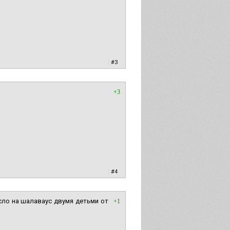
|
#3
+3
|
#4
есло на шалаваус двумя детьми от
+1