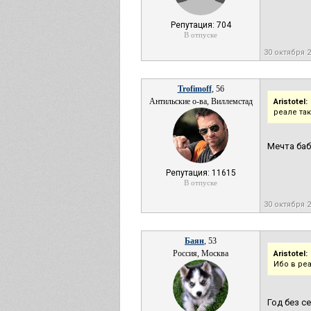
Репутация: 704
В отпуске
30 октября 
Trofimoff
, 56
Антильские о-ва, Виллемстад
Aristotel:
реале та
Мечта баб
Репутация: 11615
В отпуске
30 октября 
Баян
, 53
Россия, Москва
Aristotel:
Ибо в ре
Год без с