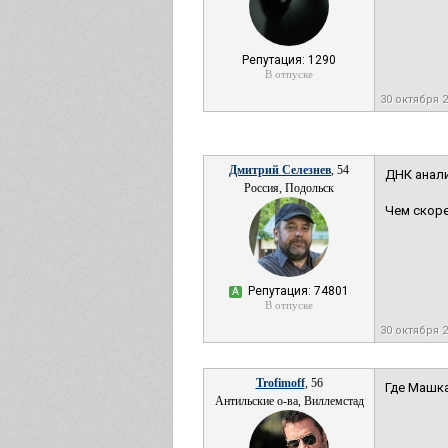
Репутация: 1290
В отпуске
30 октября 
Дмитрий Селезнев
, 54
ДНК анализ
Россия, Подольск
Чем скоре
Репутация: 74801
А
В отпуске
30 октября 
Trofimoff
, 56
Где Машка
Антильские о-ва, Виллемстад