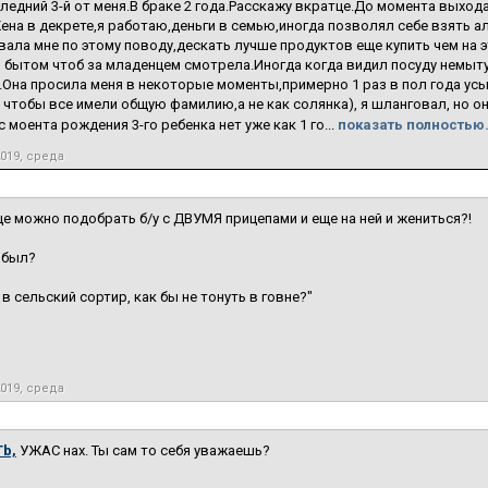
ледний 3-й от меня.В браке 2 года.Расскажу вкратце.До момента выход
на в декрете,я работаю,деньги в семью,иногда позволял себе взять ал
ала мне по этому поводу,дескать лучше продуктов еще купить чем на эт
 бытом чтоб за младенцем смотрела.Иногда когда видил посуду немыт
Она просила меня в некоторые моменты,примерно 1 раз в пол года усын
 чтобы все имели общую фамилию,а не как солянка), я шланговал, но о
 моента рождения 3-го ребенка нет уже как 1 го...
показать полностью.
2019, среда
е можно подобрать б/у с ДВУМЯ прицепами и еще на ней и жениться?!
 был?
 в сельский сортир, как бы не тонуть в говне?"
2019, среда
b,
УЖАС нах. Ты сам то себя уважаешь?