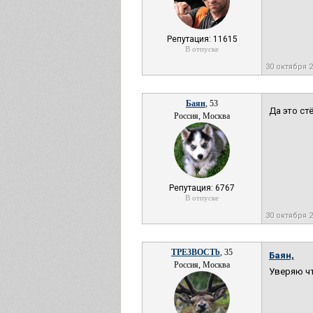
Репутация: 11615
В отпуске
30 октября 
Баян
, 53
Да это ст
Россия, Москва
Репутация: 6767
В отпуске
30 октября 
TPE3BOCTb
, 35
Баян,
Россия, Москва
Уверяю чт