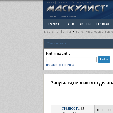
маносфера и место общения мужчин
18+
о проекте
рассказать о нас
Главная
СТАТЬИ
АВТОРЫ
НЕ ЧИТАЛ
Главная
ФОРУМ
Ветка: Наболевшее. Выск
Ветка: Расстаюсь или Развожусь. САНЧАС
Вет
Поиск по форуму
РАЗДЕЛ: Разное
УЧЕБНИК
ТРИЛОГИЯ
В
Найти на сайте:
параметры поиска
Запутался,не знаю что делат
TPE3BOCTb
, 35
Я полност