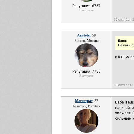
Репутация: 6767
В отпуске
30 октября 
Aristotel
, 58
Россия, Москва
Баян:
Лежать с
и выполн
Репутация: 7755
В отпуске
30 октября 
Магистрат
, 32
Баба ваша
Беларусь, Витебск
начинайте
уважает. 
сильным и