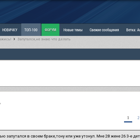
НОВИЧКУ
ТОП-100
ФОРУМ
Новые темы
Свежие сообщения
Ветка: 
ажись!
Запутался,не знаю что делать
ка: Наболевшее. Выскажись!
РАЗДЕЛ: Мы и Женщины
РАЗДЕЛ: Маскулизм, МД и
ИТРИНА
КОПИЛКА
ОТНОШЕНИЯ
ь
1
2
ью запутался в своем браке,тону или уже утонул. Мне 28 жене 26 3-е дет