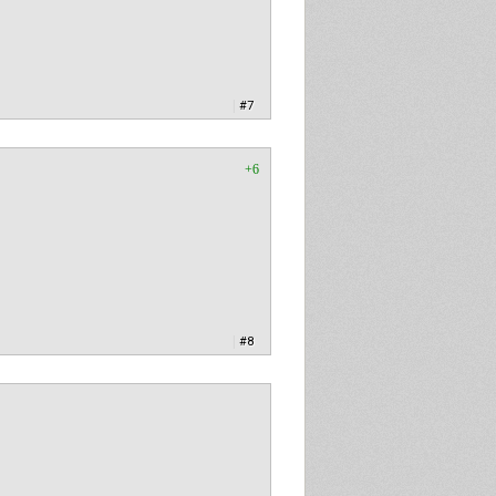
|
#7
+6
|
#8