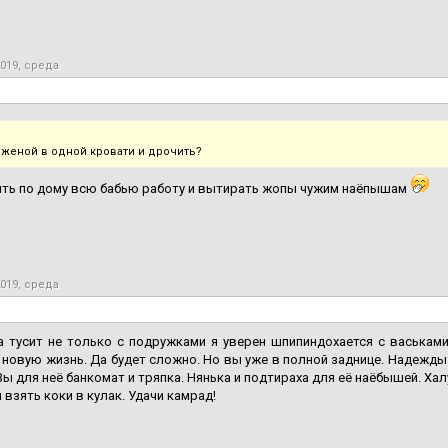
2019, среда
 женой в одной кровати и дрочить?
ять по дому всю бабью работу и вытирать жопы чужим наёпышам
2019, среда
 тусит не только с подружками я уверен шпипиндохается с васьками.
 новую жизнь. Да будет сложно. Но вы уже в полной заднице. Надежды 
Вы для неё банкомат и тряпка. Нянька и подтираха для её наёбышей. Х
 взять коки в кулак. Удачи камрад!