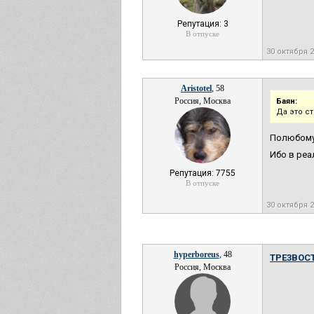
Репутация: 3
В отпуске
30 октября 
Aristotel
, 58
Россия, Москва
Баян:
Да это с
Полюбом
Ибо в реа
Репутация: 7755
В отпуске
30 октября 
hyperboreus
, 48
TPE3BOCT
Россия, Москва