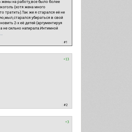
а жены на работу,все было более
коголь (хотя жена много
о тратить).Так же я старался её не
ую,мыл,старался убираться в свой
овить 2-х её детей (аргументируя
на не сильно напирала.Интимной
..
|
#1
+13
|
#2
+3