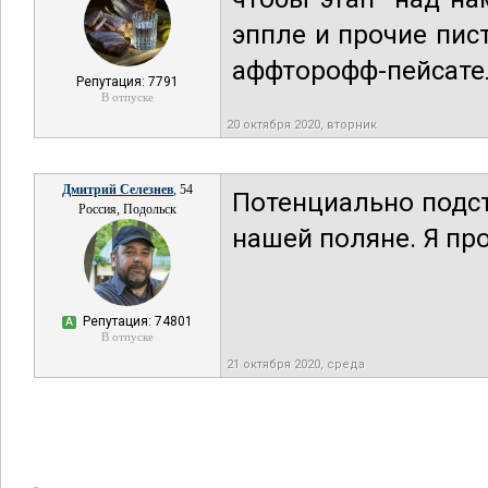
эппле и прочие пис
аффторофф-пейсател
Репутация: 7791
В отпуске
20 октября 2020, вторник
Дмитрий Селезнев
, 54
Потенциально подс
Россия, Подольск
нашей поляне. Я пр
Репутация: 74801
А
В отпуске
21 октября 2020, среда