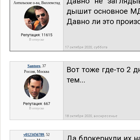
Давно не загляды
Антильские о-ва, Виллемстад
дышит основное МД 
Давно ли это произо
Репутация: 11615
В отпуске
17 октября 2020, суббота
Santoro
, 37
Вот тоже где-то 2 д
Россия, Москва
тем...
Репутация: 667
В отпуске
18 октября 2020, воскресенье
y0123456789
, 52
Да блокернули их н