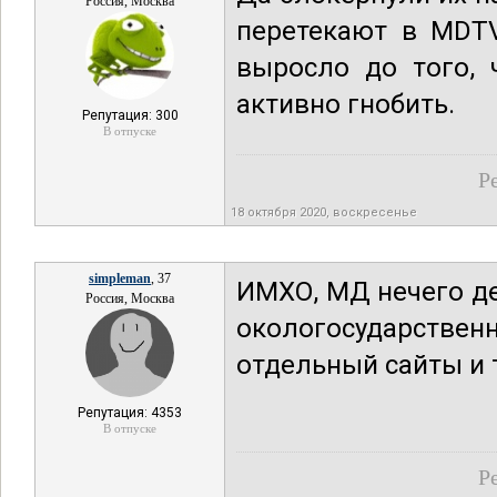
Россия, Москва
перетекают в MDTV
выросло до того, 
активно гнобить.
Репутация: 300
В отпуске
Р
18 октября 2020, воскресенье
simpleman
, 37
ИМХО, МД нечего де
Россия, Москва
окологосударственны
отдельный сайты и т.
Репутация: 4353
В отпуске
Р