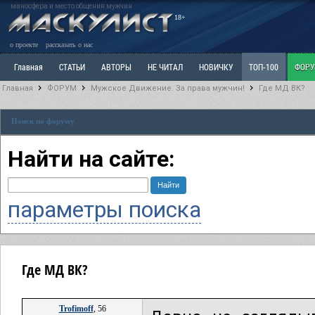
маносфера и место общения мужчин
18+
о проекте
рассказать о нас
Главная
СТАТЬИ
АВТОРЫ
НЕ ЧИТАЛ
НОВИЧКУ
ТОП-100
ФОР
Главная
ФОРУМ
Мужское Движение. За права мужчин!
Где МД ВК?
Ветка: Расстаюсь или Развожусь. САНЧАС
Ветка: Наболевшее. Выскажись!
Р
Поиск по форуму
РАЗДЕЛ: Разное
УЧЕБНИК
ТРИЛОГИЯ
ВИТРИНА
КОПИЛКА
ОТНОШ
Найти на сайте:
параметры поиска
Где МД ВК?
Trofimoff
, 56