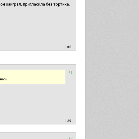
он заиграл, пригласила без тортика.
|
#5
+1
лись
|
#6
+2