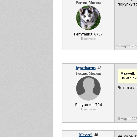
Россия, Москва
покупку т
Репутация: 6767
В отпуске
15 марта 20
hyperboreus
, 48
Россия, Москва
Maxwell:
На что о
Вот это л
Репутация: 704
В отпуске
15 марта 20
Maxwell
, 46
не, умом 