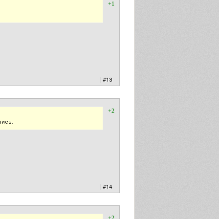
+1
|
#13
+2
лись.
|
#14
+2