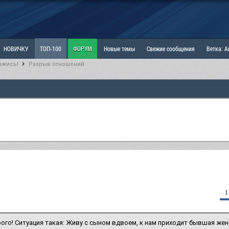
НОВИЧКУ
ТОП-100
ФОРУМ
Новые темы
Свежие сообщения
Ветка: 
ажись!
Разрыв отношений
ка: Наболевшее. Выскажись!
РАЗДЕЛ: Мы и Женщины
РАЗДЕЛ: Маскулизм, МД и
ИТРИНА
КОПИЛКА
ОТНОШЕНИЯ
1
ого! Ситуация такая: Живу с сыном вдвоем, к нам приходит бывшая жена