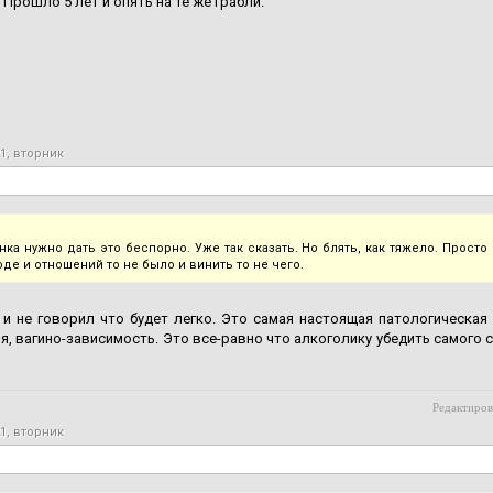
 Прошло 5 лет и опять на те же грабли.
21, вторник
нка нужно дать это беспорно. Уже так сказать. Но блять, как тяжело. Просто 
де и отношений то не было и винить то не чего.
 и не говорил что будет легко. Это самая настоящая патологическая
я, вагино-зависимость. Это все-равно что алкоголику убедить самого 
Редактиров
21, вторник