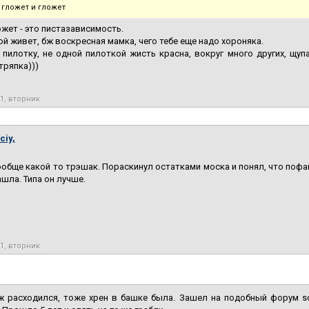
 гложет и гложет
ожет - это пистазависимость.
ой живет, бж воскресная мамка, чего тебе еще надо хороняка.
пилотку, не одной пилоткой жисть красна, вокруг много других, щуп
тряпка)))
21, вторник
ciy,
ообще какой то трэшак. Пораскинул остатками моска и понял, что пофак
ашла. Типа он лучше.
21, вторник
ж расходился, тоже хрен в башке была. Зашел на подобный форум so