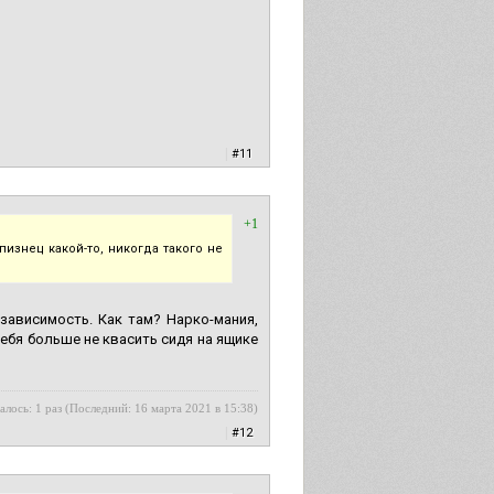
|
#11
+1
пизнец какой-то, никогда такого не
 зависимость. Как там? Нарко-мания,
себя больше не квасить сидя на ящике
алось: 1 раз (Последний: 16 марта 2021 в 15:38)
|
#12