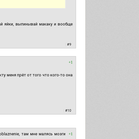
ай яйки, выпинывай макаку и вообще
|
#9
+1
ту меня прёт от того что кого-то она
|
#10
blaznenie, там мне малясь мозги
+1