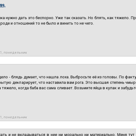
89,
нка нужно дать это беспорно. Уже так сказать. Но блять, как тяжело. П
Вроде и отношений то не было и винить то не чего.
21, понедельник
ело - блядь думает, что нашла лоха. Выбросьте её из головы. По факту
рытую декларирует, что наставила вам рога. Это высшая степень чмыре
а тяжело, когда баба вас сама сливает. Возьмите яйца в кулак и забуд
21, понедельник
ать и не вкладываться в нее ни морально ни материально. Меня тут