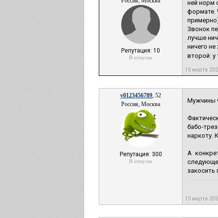
Россия, Москва
ней норм 
формате. 
примерно)
Звонок пе
лучше нич
ничего не
Репутация: 10
второй: у т
В отпуске
15 марта 20
y0123456789
, 52
Мужчины 
Россия, Москва
Фактическ
бабо-трез
наркоту. 
А конкре
Репутация: 300
В отпуске
следующей
закосить 
15 марта 20