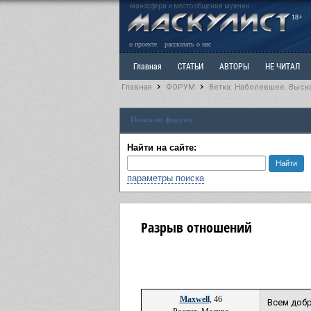
маносфера и место общения мужчин
18+
о проекте
рассказать о нас
Главная
СТАТЬИ
АВТОРЫ
НЕ ЧИТАЛ
Главная
ФОРУМ
Ветка: Наболевшее. Выск
Ветка: Расстаюсь или Развожусь. САНЧАС
Вет
Поиск по форуму
РАЗДЕЛ: Разное
УЧЕБНИК
ТРИЛОГИЯ
В
Найти на сайте:
параметры поиска
Разрыв отношений
Maxwell
, 46
Всем добр