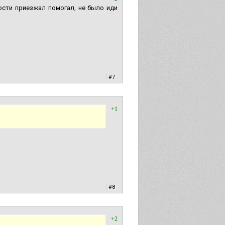
ости приезжал помогал, не было иди
|
#7
+1
|
#8
+2