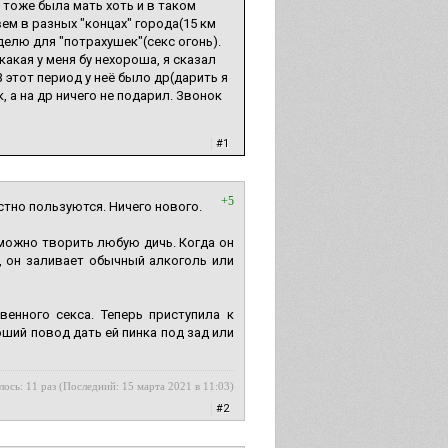
 тоже была мать хоть и в таком
ем в разных "концах" города(15 км
делю для "потрахушек"(секс огонь).
какая у меня бу нехороша, я сказал
 этот период у неё было др(дарить я
, а на др ничего не подарил. Звонок
|
#1
+5
тно пользуются. Ничего нового.
 можно творить любую дичь. Когда он
ка, он заливает обычный алкоголь или
енного секса. Теперь приступила к
ший повод дать ей пинка под зад или
лось: 11 раз (Последний: 15 марта 2021 в 11:03)
|
#2