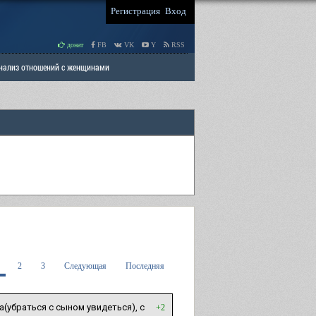
Регистрация
Вход
донат
FB
VK
Y
RSS
Анализ отношений с женщинами
 права мужчин
РАЗДЕЛ: Отцы и Дети
2
3
Следующая
Последняя
(убраться с сыном увидеться), с
+2