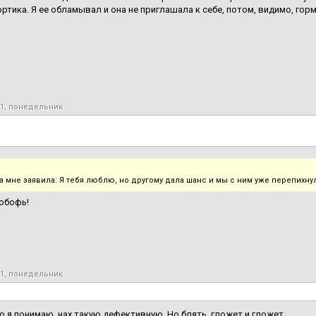
ортика. Я ее обламывал и она не приглашала к себе, потом, видимо, горм
21, понедельник
на мне заявила: Я тебя люблю, но другому дала шанс и мы с ним уже перепихну
юбофь!
21, понедельник
то я понимаю, нах такую дефективную. Но блять, гложет и гложет.