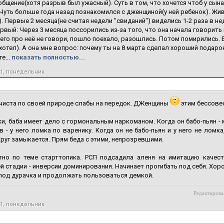
общение(хотя разрыв был ужасный). Суть в том, что хочется чтоб у сына
Чуть больше года назад познакомился с дженщиной(у ней ребенок). Жив
. Первые 2 месяца(не считая недели "свиданий") виделись 1-2 раза в не
рвый: Через 3 месяца поссорились из-за того, что она начала говорить 
его про неё не говори, пошло поехало, разошлись. Потом помирились. В
 хотел). А она мне вопрос: почему ты на 8 марта сделал хороший подарок
е...
показать полностью...
21, понедельник
чиста по своей природе слабы на передок. ДЖенщины
этим бессовес
и, баба имеет дело с гормональным наркоманом. Когда он бабо-пьян -
в - у него ломка по варенику. Когда он не бабо-пьян и у него не лом
Круг замыкается. Прям беда с этими, непрозревшими.
тно по теме старттопика. РСП подсадила аленя на имитацию качеств
 стадии - инверсии доминирования. Начинает прогибать под себя. Хоро
под дурачка и продолжать пользоваться демкой.
Редактирова
21, понедельник