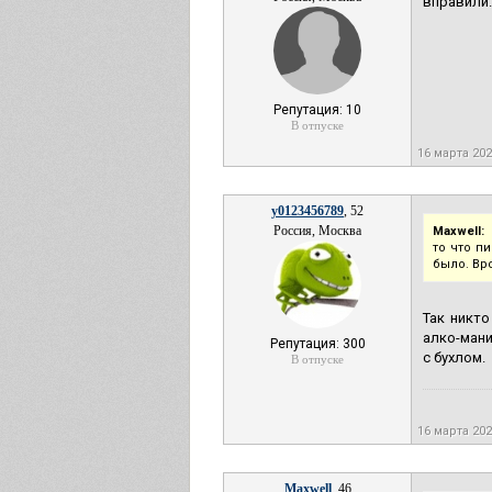
вправили.
Репутация: 10
В отпуске
16 марта 20
y0123456789
, 52
Россия, Москва
Maxwell:
то что пи
было. Вро
Так никто
алко-мани
Репутация: 300
с бухлом.
В отпуске
16 марта 20
Maxwell
, 46