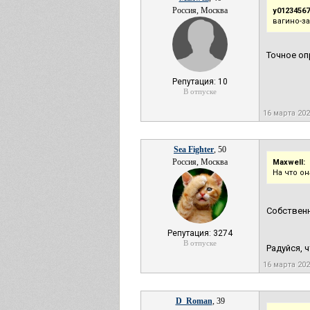
Россия, Москва
y01234567
вагино-з
Точное о
Репутация: 10
В отпуске
16 марта 20
Sea Fighter
, 50
Россия, Москва
Maxwell:
На что о
Собственн
Репутация: 3274
В отпуске
Радуйся, ч
16 марта 20
D_Roman
, 39