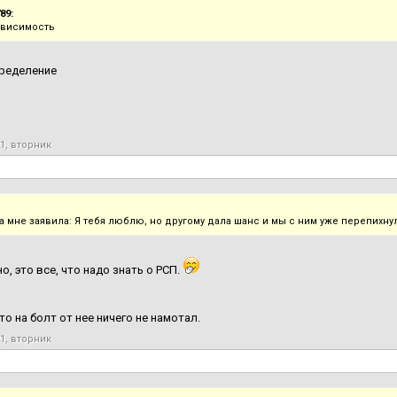
89:
ависимость
пределение
21, вторник
на мне заявила: Я тебя люблю, но другому дала шанс и мы с ним уже перепихну
о, это все, что надо знать о РСП.
то на болт от нее ничего не намотал.
21, вторник