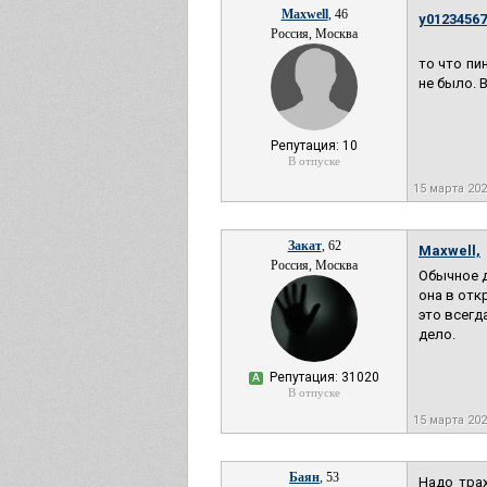
Maxwell
, 46
y01234567
Россия, Москва
то что пи
не было. 
Репутация: 10
В отпуске
15 марта 20
Закат
, 62
Maxwell,
Россия, Москва
Обычное д
она в отк
это всегд
дело.
Репутация: 31020
А
В отпуске
15 марта 20
Баян
, 53
Надо трах