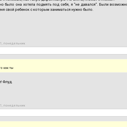
но было она хотела подмять под себя, я "не давался". Были возможн
меня свой ребенок с которым заниматься нужно было.
21, понедельник
о как ты
! Флуд.
21, понедельник