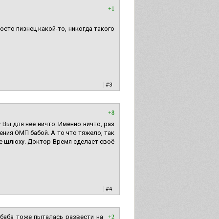
+1
росто пизнец какой-то, никогда такого
|
#3
+8
 Вы для неё ничто. Именно ничто, раз
ния ОМП бабой. А то что тяжело, так
ьте шлюху. Доктор Время сделает своё
|
#4
 баба тоже пыталась развести на
+2