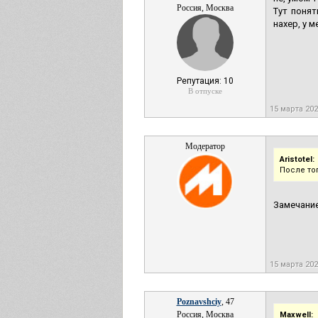
Россия, Москва
Тут понят
нахер, у 
Репутация: 10
В отпуске
15 марта 20
Модератор
Aristotel:
После тог
Замечание
15 марта 20
Poznavshciy
, 47
Россия, Москва
Maxwell: