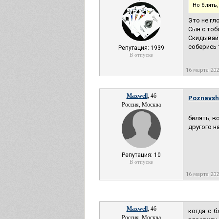
Но блять,
Это не гл
Сын с тоб
Скидывай 
соберись 
Репутация: 1939
В отпуске
16 марта 20
Maxwell
, 46
Poznavsh
Россия, Москва
билять, в
другого н
Репутация: 10
В отпуске
16 марта 20
Maxwell
, 46
когда с б
Россия, Москва