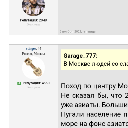
Репутация: 2048
В отпуске
5 ноября 2021, пятница
stinger
, 44
Россия, Москва
Garage_777:
В Москве людей со сл
Репутация: 4660
А
Поход по центру М
В отпуске
Не сказал бы, что 
уже азиаты. Больши
Пугали население п
море на фоне азиат