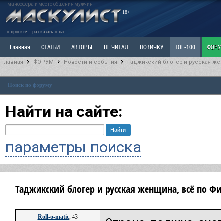
маносфера и место общения мужчин
18+
о проекте
рассказать о нас
Главная
СТАТЬИ
АВТОРЫ
НЕ ЧИТАЛ
НОВИЧКУ
ТОП-100
ФОР
Главная
ФОРУМ
Новости и события
Таджикский блогер и русская же
Ветка: Расстаюсь или Развожусь. САНЧАС
Ветка: Наболевшее. Выскажись!
Р
Поиск по форуму
РАЗДЕЛ: Разное
УЧЕБНИК
ТРИЛОГИЯ
ВИТРИНА
КОПИЛКА
ОТНОШ
Найти на сайте:
параметры поиска
Таджикский блогер и русская женщина, всё по Ф
Roll-o-matic
, 43