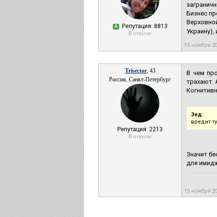
заграничн
Бизнес пр
Верховной
Репутация: 8813
А
Украину),
В отпуске
15 ноября 2
Trisector
, 43
В чем пр
Россия, Санкт-Петербург
трахают. 
Когнитивн
Зед:
вредит т
Репутация: 2213
В отпуске
Значит бе
для имид
15 ноября 2