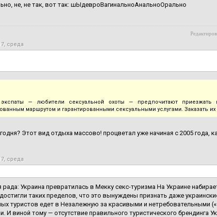
но, не, не так, вот так: шЫдевроВагинальноАнальноОрально
Редактиров
17, среда
 экспаты — любители сексуальной охоты — предпочитают приезжать в
ованным маршрутом и гарантированными сексуальными услугами. Заказать их
годня? Этот вид отдыха массово! процветал уже начиная с 2005 года, к
17, среда
 рада: Украина превратилась в Мекку секс-туризма На Украине набира
достигли таких пределов, что это вынуждены признать даже украински
ых туристов едет в Незалежную за красивыми и нетребовательными («
. И виной тому — отсутствие правильного туристического брендинга Ук