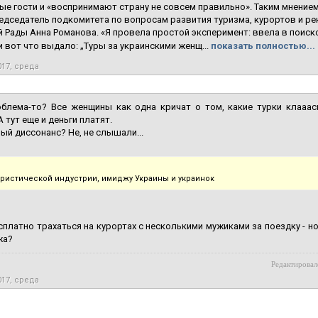
ые гости и «воспринимают страну не совсем правильно». Таким мнением
едседатель подкомитета по вопросам развития туризма, курортов и р
 Рады Анна Романова. «Я провела простой эксперимент: ввела в поисков
 и вот что выдало: „Туры за украинскими женщ...
показать полностью...
017, среда
облема-то? Все женщины как одна кричат о том, какие турки клааас
А тут еще и деньги платят.
ый диссонанс? Не, не слышали...
уристической индустрии, имиджу Украины и украинок
сплатно трахаться на курортах с несколькими мужиками за поездку - но
жа?
Редактировал
017, среда