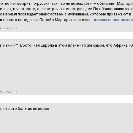
ютно не говорит по-русски, так что не помешает», — объясняет Маргари
вещах, в частности, о её встречах с иностранцами.По образованию эко
ое время посвящает знакомствам с мужчинами, которые приезжают в У
 лёгкого поведения. Порой у Маргариты завязы...
показать полностью
16, вторник
а, как и РФ. Восточная Европа в этом плане - то же самое, что Африка, Ю
16, вторник
м, что это больше не порок