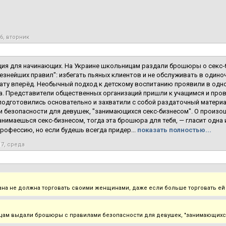
16, вторник
ия для начинающих. На Украине школьницам раздали брошюры о секс-
езнейших правил": избегать пьяных клиентов и не обслуживать в одиноч
ату вперёд. Необычный подход к детскому воспитанию проявили в одн
. Представители общественных организаций пришли к учащимся и про
подготовились основательно и захватили с собой раздаточный матер
и безопасности для девушек, "занимающихся секс-бизнесом". О прои
анимаешься секс-бизнесом, тогда эта брошюра для тебя, — гласит одна 
рофессию, но если будешь всегда придер...
показать полностью...
17, среда
ана не должна торговать своими женщинами, даже если больше торговать ей
ам выдали брошюры с правилами безопасности для девушек, "занимающихся