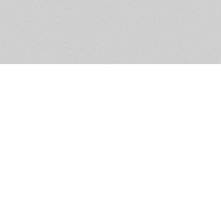
Помощь и контакты
Дружественны
Пользовательское соглашение
Мужское Движ
Емайл - info@masculist.ru
сёт ответственность за размещаемые пользователями материалы. Мнение авто
ещённых на страницах сайта, могут не совпадать с мнениями и позицией реда