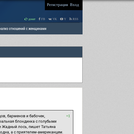
Регистрация
Вход
донат
FB
VK
Y
RSS
Анализ отношений с женщинами
 права мужчин
РАЗДЕЛ: Отцы и Дети
ов, барменов и бабочек,
+1
уральная блондинка с голубыми
е Жадный лось, пишет Татьяна
одна, а с приятелем-американцем.