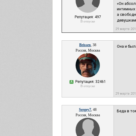
«Он абсол
интимных 
а свободн
Репутация: 497
девушками
В отпуске
29 марта 20
Brissen
, 38
Она и был
Россия, Москва
Репутация: 32461
А
В отпуске
29 марта 20
Sergey7
, 48
Беда в то
Россия, Москва