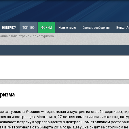
НОВИЧКУ
ТОП-100
ФОРУМ
Новые темы
Свежие сообщения
Ветка: 
раина стала страной секс-туризма
ка: Наболевшее. Выскажись!
РАЗДЕЛ: Мы и Женщины
РАЗДЕЛ: Маскулизм, МД и
ИТРИНА
КОПИЛКА
ОТНОШЕНИЯ
уризма
секс-туризм в Украине — подпольная индустрия из онлайн-сервисов, гид
ся на иностранцев. Маргарита, 27-летняя симпатичная киевлянка, нат
назначает встречу Корреспонденту в центральном столичном ресторан
я в №11 журнала от 25 марта 2016 года. Девушка сидит за столиком не 