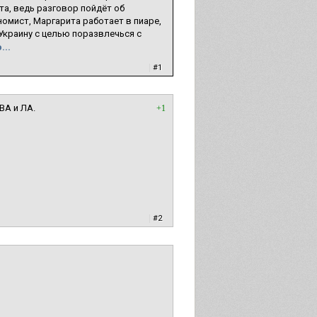
та, ведь разговор пойдёт об
номист, Маргарита работает в пиаре,
краину с целью поразвлечься с
...
|
#1
ВА и ЛА.
+1
|
#2