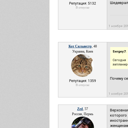
Шедевраль
Репутация: 5132
В отпуске
1 ноября 20
Кот Сильвестр
, 48
Украина, Киев
Sergey7:
Сегодня
запланир
Почему се
Репутация: 1359
В отпуске
1 ноября 20
Zed
, 57
Верховная
Россия, Пермь
которого 
иностранн
женщинами