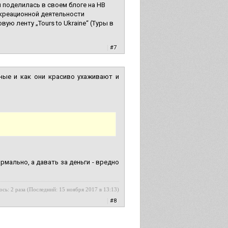
 поделилась в своем блоге на НВ
екреационной деятельности
ую ленту „Tours to Ukraine“ (Туры в
|
#7
ные и как они красиво ухаживают и
рмально, а давать за деньги - вредно
ось: 2 раза (Последний: 15 ноября 2017 в 13:13)
|
#8