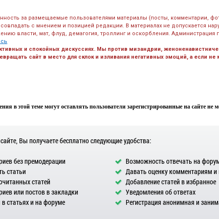
енность за размещаемые пользователями материалы (посты, комментарии, фо
 совпадать с мнением и позицией редакции. В материалах не допускается на
ению власти, мат, флуд, демагогия, троллинг и оскорбления. Администрация 
есь
ктивных и спокойных дискуссиях. Мы против мизандрии, женоненавистничес
вращать сайт в место для склок и изливания негативных эмоций, а если не
ния в этой теме могут оставлять пользователи зарегистрированные на сайте не мен
 сайте, Вы получаете бесплатно следующие удобства:
иев без премодерации
Возможность отвечать на фору
ь статьи
Давать оценку комментариям и
очитанных статей
Добавление статей в избранное
иев или постов в закладки
Уведомления об ответах
в статьях и на форуме
Регистрация анонимная и заним