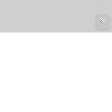
е ресурсы
ение России
ров статей и комментариев,
кции.