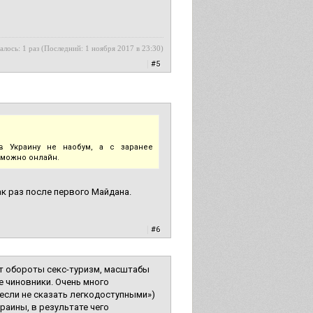
алось: 1 раз (Последний: 1 ноября 2017 в 23:30)
|
#5
 Украину не наобум, а с заранее
 можно онлайн.
ак раз после первого Майдана.
|
#6
ет обороты секс-туризм, масштабы
е чиновники. Очень много
если не сказать легкодоступными»)
раины, в результате чего