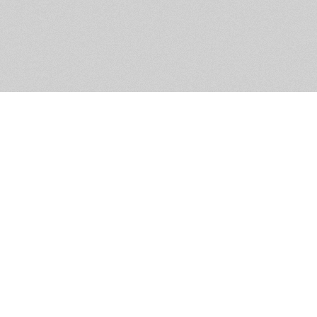
Обратная связь
Предложения по функционалу
Администрация сайта не не
разм