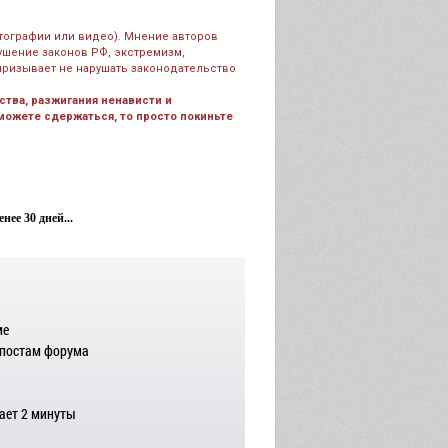
тографии или видео). Мнение авторов
рушение законов РФ, экстремизм,
призывает не нарушать законодательство
тва, разжигания ненависти и
 можете сдержаться, то просто покиньте
ее 30 дней...
ме
 постам форума
ает 2 минуты