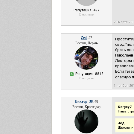
Репутация: 497
В отпуске
29 марта 20
Zed
, 57
Проституц
Россия, Пермь
свод "пол
брать опл
Николаева
Лекторы 
правилам
Если ты з
Репутация: 8813
А
опасную п
В отпуске
1 ноября 20
Виктор_38
, 48
Россия, Краснодар
Sergey7:
Наша стр
Зед:
Школьниц