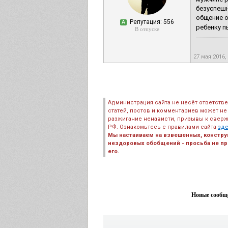
безуспешн
общение о
Репутация: 556
А
ребенку пь
В отпуске
27 мая 2016,
Администрация сайта не несёт ответств
статей, постов и комментариев может не
разжигание ненависти, призывы к сверж
РФ. Ознакомьтесь с правилами сайта
зд
Мы настаиваем на взвешенных, констру
нездоровых обобщений - просьба не пре
его.
Новые сообще