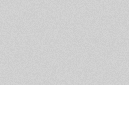
Помощь и контакты
Дружественны
Пользовательское соглашение
Мужское Движ
Емайл - info@masculist.ru