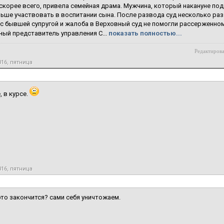
скорее всего, привела семейная драма. Мужчина, который накануне под
ьше участвовать в воспитании сына. После развода суд несколько раз
 с бывшей супругой и жалоба в Верховный суд не помогли рассерженном
ый представитель управления С...
показать полностью...
Редактирова
016, пятница
, в курсе.
016, пятница
это закончится? сами себя уничтожаем.