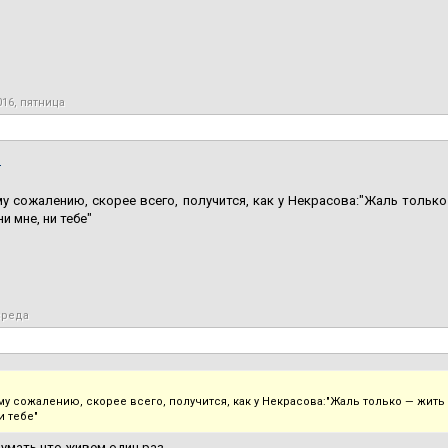
016, пятница
,
у сожалению, скорее всего, получится, как у Некрасова:"Жаль только
и мне, ни тебе"
 среда
му сожалению, скорее всего, получится, как у Некрасова:"Жаль только — жить
и тебе"
думать что живем один раз