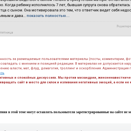
о. Когда ребенку исполнилось 7 лет, бывшая супруга снова обратилась
тца с сыном. Она мотивировала это тем, что ответчик ведет себя недо
яным и дава...
показать полностью...
Редактиро
 пятница
енность за размещаемые пользователями материалы (посты, комментарии, фо
 совпадать с мнением и позицией редакции. В материалах не допускается на
ению власти, мат, флуд, демагогия, троллинг и оскорбления. Администрация 
есь
ктивных и спокойных дискуссиях. Мы против мизандрии, женоненавистничес
вращать сайт в место для склок и изливания негативных эмоций, а если не
ния в этой теме могут оставлять пользователи зарегистрированные на сайте не мен