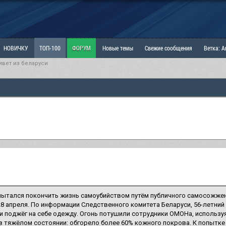
НОВИЧКУ
ТОП-100
ФОРУМ
Новые темы
Свежие сообщения
Ветка: 
ивет из беларуси
ка: Наболевшее. Выскажись!
РАЗДЕЛ: Мы и Женщины
РАЗДЕЛ: Маскулизм, МД и
ИТРИНА
КОПИЛКА
ОТНОШЕНИЯ
пытался покончить жизнь самоубийством путём публичного самосожже
8 апреля. По информации Следственного комитета Беларуси, 56-летний
и поджёг на себе одежду. Огонь потушили сотрудники ОМОНа, использу
в тяжёлом состоянии: обгорело более 60% кожного покрова. К попытк