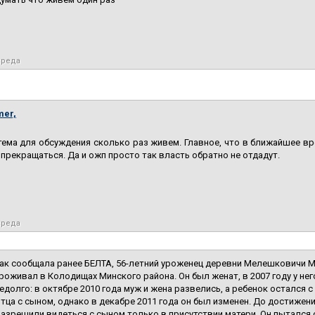
 среда
mer,
ема для обсуждения сколько раз живем. Главное, что в ближайшее вр
 прекращаться. Да и ожп просто так власть обратно не отдадут.
 среда
ак сообщала ранее БЕЛТА, 56-летний уроженец деревни Мелешковичи 
роживал в Колодищах Минского района. Он был женат, в 2007 году у не
едолго: в октябре 2010 года муж и жена развелись, а ребенок остался 
тца с сыном, однако в декабре 2011 года он был изменен. До достижен
азрешили видеться с сыном только в присутствии матери. Он пытался 