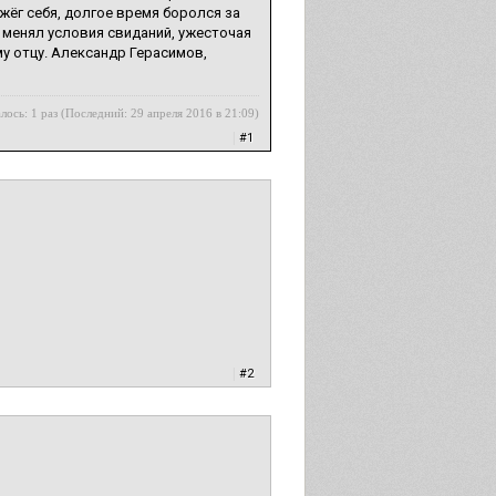
жёг себя, долгое время боролся за
 менял условия свиданий, ужесточая
у отцу. Александр Герасимов,
лось: 1 раз (Последний: 29 апреля 2016 в 21:09)
|
#1
|
#2