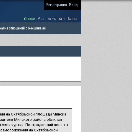
Регистрация
Вход
донат
FB
VK
Y
RSS
Анализ отношений с женщинами
 права мужчин
РАЗДЕЛ: Отцы и Дети
ния на Октябрьской площади Минска
 житель Минского района облился
я свои куртки. Пострадавший попал в
е самосожжения на Октябрьской