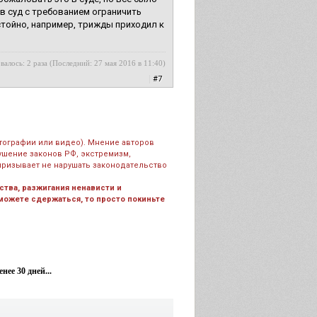
 в суд с требованием ограничить
стойно, например, трижды приходил к
валось: 2 раза (Последний: 27 мая 2016 в 11:40)
|
#7
тографии или видео). Мнение авторов
рушение законов РФ, экстремизм,
призывает не нарушать законодательство
тва, разжигания ненависти и
 можете сдержаться, то просто покиньте
ее 30 дней...