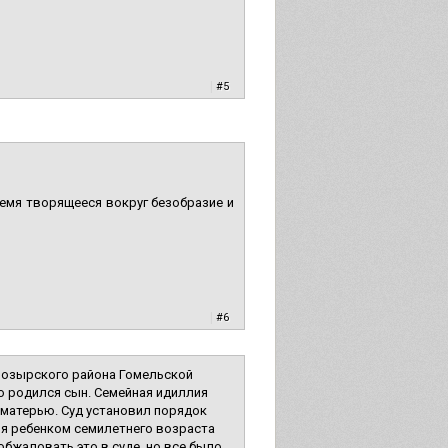
|
#5
емя творящееся вокруг безобразие и
|
#6
Мозырского района Гомельской
го родился сын. Семейная идиллия
с матерью. Суд установил порядок
ия ребенком семилетнего возраста
обжаловать это в суде, но все было