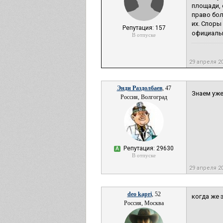
площади, 
право бол
их. Споры
Репутация: 157
официальн
В отпуске
29 апреля 2
Энди Раздолбаев
, 47
Знаем уже
Россия, Волгоград
Репутация: 29630
А
В отпуске
29 апреля 2
deo kapri
, 52
когда же 
Россия, Москва