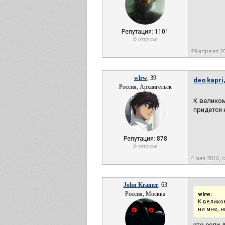
Репутация: 1101
В отпуске
29 апреля 2
wlrw
, 39
deo kapri
Россия, Архангельск
К великом
придется н
Репутация: 878
В отпуске
4 мая 2016,
John Kramer
, 63
Россия, Москва
wlrw:
К велико
ни мне, н
это если 