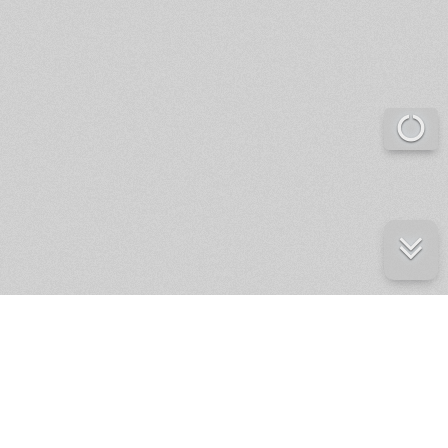
е ресурсы
ение России