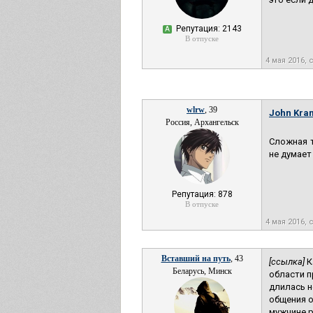
Репутация: 2143
А
В отпуске
4 мая 2016,
wlrw
, 39
John Kra
Россия, Архангельск
Сложная т
не думает
Репутация: 878
В отпуске
4 мая 2016,
Вставший на путь
, 43
[ссылка]
К
Беларусь, Минск
области п
длилась н
общения о
мужчине р