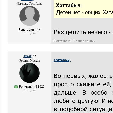
Израиль, Тель-Авив
Хоттабыч:
Детей нет - общих. Хат
Репутация: 114
Раз делить нечего -
В отпуске
10 октября 2016, понедельник
Закат
, 62
Хоттабыч,
Россия, Москва
Во первых, жалость
просто скажите ей,
Репутация: 31020
А
В отпуске
дальше. В особо 
любите другую. И н
в подобной ситуац