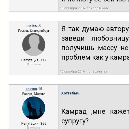
10 октября 2016, понедельник
nostra
, 50
Я так думаю автору
Россия, Екатеринбург
заведи любовницу
получишь массу не
проблем как у камр
Репутация: 112
В отпуске
10 октября 2016, понедельник
платон
, 49
Хоттабыч,
Россия, Москва
Камрад ,мне кажет
супругу?
Репутация: 366
В отпуске