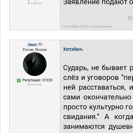
Заявление подают об
В отпуске
Р
10 октября 2016, понедельник
Закат
, 62
Хоттабыч,
Россия, Москва
Сударь, не бывает
слёз и уговоров "пе
Репутация: 31020
А
В отпуске
ней расставаться,
сами окончательно 
просто культурно го
свидания." А когд
занимаются душевн