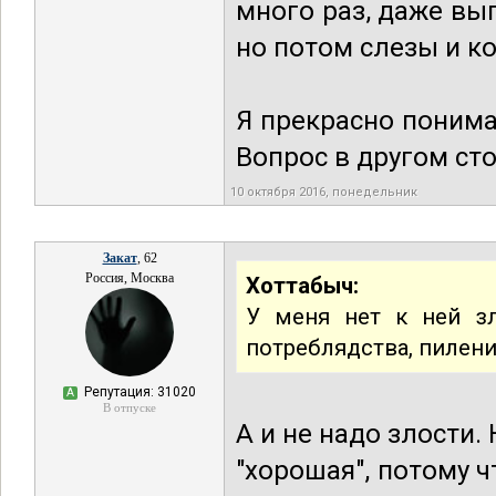
много раз, даже вы
но потом слезы и ко
Я прекрасно понима
Вопрос в другом сто
10 октября 2016, понедельник
Закат
, 62
Россия, Москва
Хоттабыч:
У меня нет к ней зл
потреблядства, пиления
Репутация: 31020
А
В отпуске
А и не надо злости.
"хорошая", потому ч