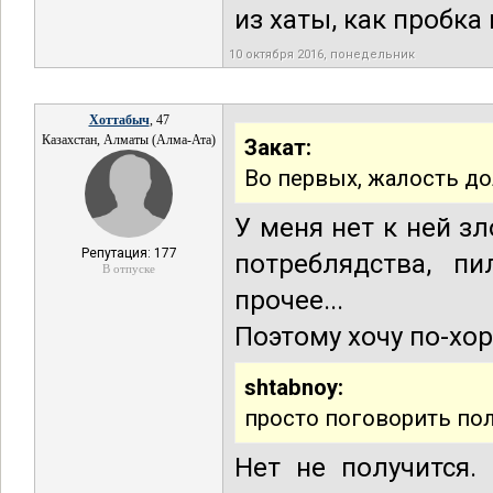
из хаты, как пробка
10 октября 2016, понедельник
Хоттабыч
, 47
Казахстан, Алматы (Алма-Ата)
Закат:
Во первых, жалость дол
У меня нет к ней зл
Репутация: 177
потреблядства, п
В отпуске
прочее...
Поэтому хочу по-хор
shtabnoy:
просто поговорить по
Нет не получится.