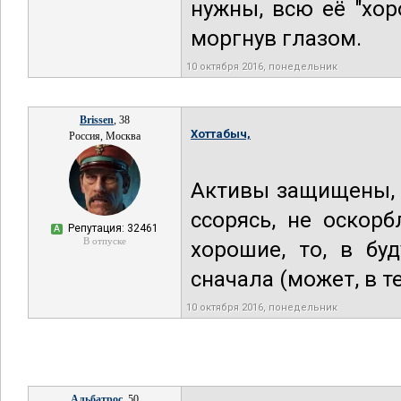
нужны, всю её "хор
моргнув глазом.
10 октября 2016, понедельник
Brissen
, 38
Хоттабыч,
Россия, Москва
Активы защищены, д
ссорясь, не оскор
Репутация: 32461
А
В отпуске
хорошие, то, в бу
сначала (может, в т
10 октября 2016, понедельник
Альбатрос
, 50