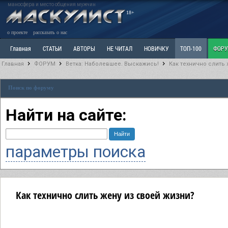
маносфера и место общения мужчин
18+
о проекте
рассказать о нас
Главная
СТАТЬИ
АВТОРЫ
НЕ ЧИТАЛ
НОВИЧКУ
ТОП-100
ФОР
Главная
ФОРУМ
Ветка: Наболевшее. Выскажись!
Как технично слить
Ветка: Расстаюсь или Развожусь. САНЧАС
Ветка: Наболевшее. Выскажись!
Р
Поиск по форуму
РАЗДЕЛ: Разное
УЧЕБНИК
ТРИЛОГИЯ
ВИТРИНА
КОПИЛКА
ОТНОШ
Найти на сайте:
параметры поиска
Как технично слить жену из своей жизни?