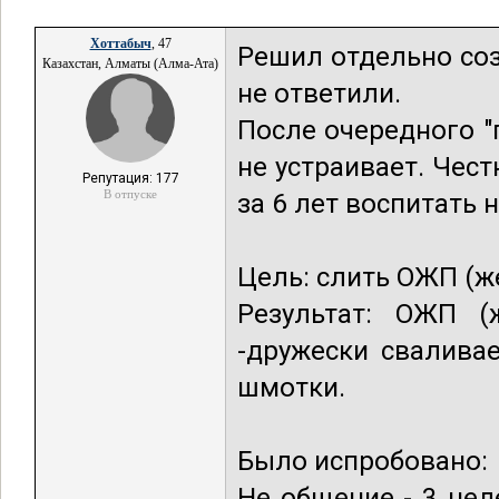
Хоттабыч
, 47
Решил отдельно соз
Казахстан, Алматы (Алма-Ата)
не ответили.
После очередного "
не устраивает. Чест
Репутация: 177
В отпуске
за 6 лет воспитать 
Цель: слить ОЖП (ж
Результат: ОЖП (
-дружески свалива
шмотки.
Было испробовано:
Не общение - 3 нед