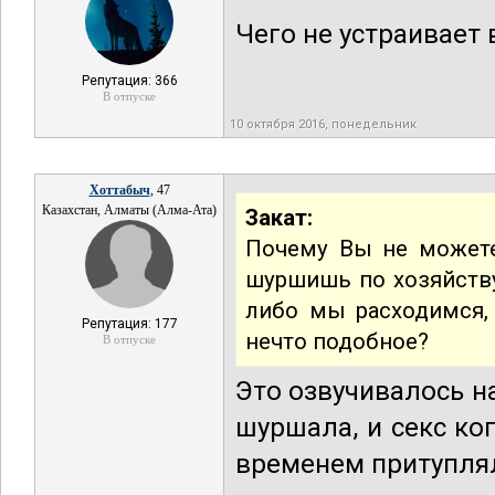
Чего не устраивает 
Репутация: 366
В отпуске
10 октября 2016, понедельник
Хоттабыч
, 47
Казахстан, Алматы (Алма-Ата)
Закат:
Почему Вы не можете
шуршишь по хозяйству
либо мы расходимся,
Репутация: 177
нечто подобное?
В отпуске
Это озвучивалось на
шуршала, и секс ко
временем притупляло