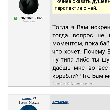
Точнее сказать душев
перспектив с ней.
Репутация: 31020
А
В отпуске
Тогда я Вам искре
тогда вопрос не 
моментом, пока баб
что хочет. Почему 
ну типа либо ты ш
даёшь мне во все 
корабли? Что Вам м
10 октября 2016, понедельник
платон
, 49
Хоттабыч,
Россия, Москва