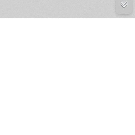
е ресурсы
ение России
ров статей и комментариев,
кции.