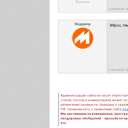
В отпуске
5 декабря 2
Модератор
Вброс, те
5 декабря 2
Администрация сайта не несёт ответств
статей, постов и комментариев может не
разжигание ненависти, призывы к сверж
РФ. Ознакомьтесь с правилами сайта
зд
Мы настаиваем на взвешенных, констру
нездоровых обобщений - просьба не пре
его.