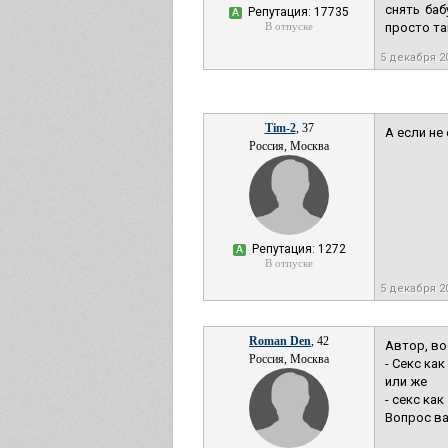
снять баб
Репутация: 17735
А
В отпуске
просто та
5 декабря 2
Tim-2
, 37
А если не
Россия, Москва
Репутация: 1272
А
В отпуске
5 декабря 2
Roman Den
, 42
Автор, во
Россия, Москва
- Секс ка
или же
- секс как
Вопрос ва