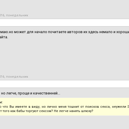
016, понедельник
имаю.но может для начало почитаете авторов их здесь немало и хороши
айта.
016, понедельник
 но легче, проще и качественней...
r:
ю что Вы имеете в виду, но лично меня тошнит от поисков секса, неужели Э
т того как бабы торгуют сексом? Не легче нанять шлюху?