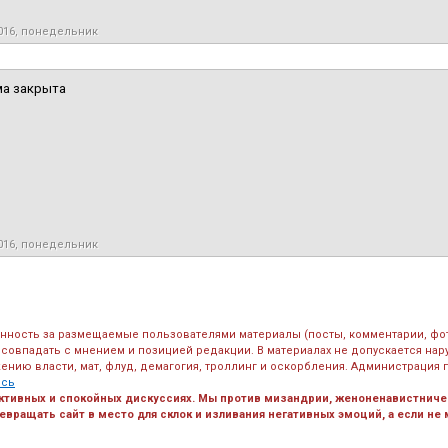
016, понедельник
ма закрыта
016, понедельник
енность за размещаемые пользователями материалы (посты, комментарии, фо
 совпадать с мнением и позицией редакции. В материалах не допускается на
ению власти, мат, флуд, демагогия, троллинг и оскорбления. Администрация 
есь
ктивных и спокойных дискуссиях. Мы против мизандрии, женоненавистничес
вращать сайт в место для склок и изливания негативных эмоций, а если не