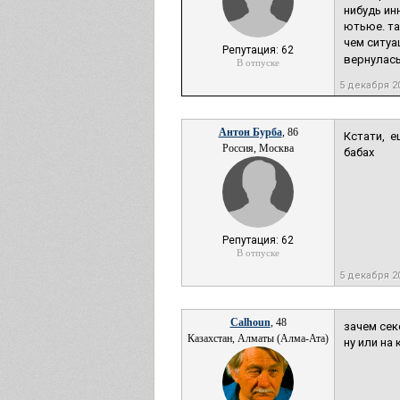
нибудь ин
ютьюе. та
чем ситуа
Репутация: 62
вернулась 
В отпуске
5 декабря 2
Антон Бурба
, 86
Кстати, 
Россия, Москва
бабах
Репутация: 62
В отпуске
5 декабря 2
Calhoun
, 48
зачем сек
Казахстан, Алматы (Алма-Ата)
ну или на