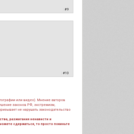
|
#9
|
#10
тографии или видео). Мнение авторов
рушение законов РФ, экстремизм,
призывает не нарушать законодательство
тва, разжигания ненависти и
 можете сдержаться, то просто покиньте