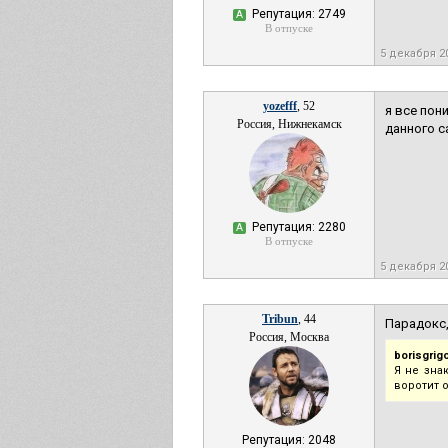
Репутация: 2749
А
В отпуске
5 декабря 2
yozefff
, 52
я все пон
Россия, Нижнекамск
данного с
Репутация: 2280
А
В отпуске
5 декабря 2
Tribun
, 44
Парадокс,
Россия, Москва
borisgrigo
Я не зна
воротит о
Репутация: 2048