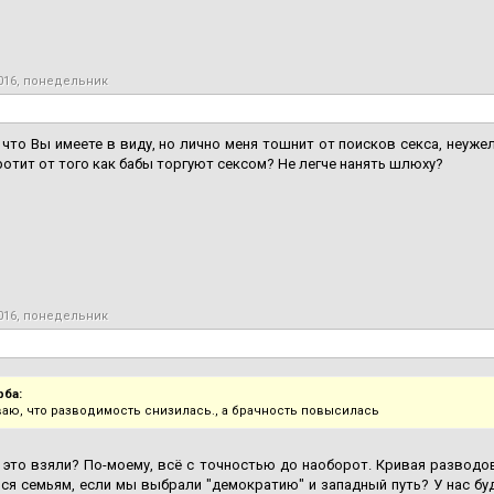
016, понедельник
 что Вы имеете в виду, но лично меня тошнит от поисков секса, неуже
ротит от того как бабы торгуют сексом? Не легче нанять шлюху?
016, понедельник
рба:
аю, что разводимость снизилась., а брачность повысилась
 это взяли? По-моему, всё с точностью до наоборот. Кривая разводов
ся семьям, если мы выбрали "демократию" и западный путь? У нас буд