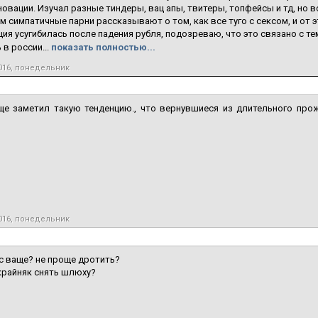
новации. Изучал разные тиндеры, вац апы, твитеры, топфейсы и тд, но в
м симпатичные парни рассказывают о том, как все туго с сексом, и от э
ция усугибилась после падения рубля, подозреваю, что это связано с т
в россии...
показать полностью...
016, понедельник
еще заметил такую тенденцию., что вернувшиеся из длительного про
016, понедельник
с ваще? не проще дротить?
 крайняк снять шлюху?