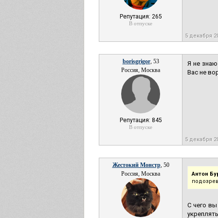
Репутация: 265
В отпуске
5 декабря 2
borisgrigor
, 53
Я не знаю
Россия, Москва
Вас не во
Репутация: 845
В отпуске
5 декабря 2
Жестокий Монстр
, 50
Россия, Москва
Антон Бу
подозрев
С чего вы
укреплять