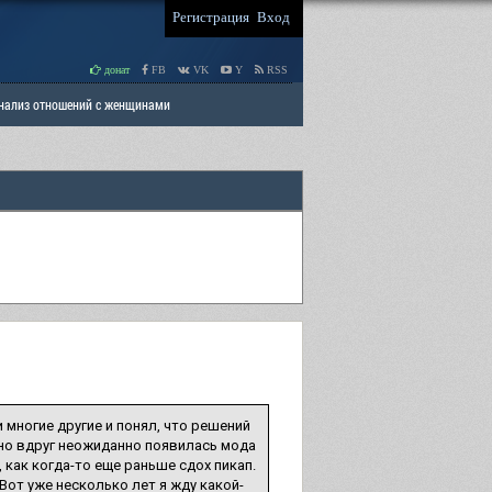
Регистрация
Вход
донат
FB
VK
Y
RSS
Анализ отношений с женщинами
 права мужчин
РАЗДЕЛ: Отцы и Дети
 многие другие и понял, что решений
, но вдруг неожиданно появилась мода
 как когда-то еще раньше сдох пикап.
от уже несколько лет я жду какой-