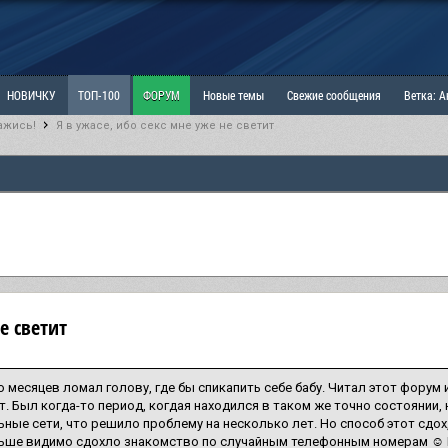
НОВИЧКУ
ТОП-100
ФОРУМ
Новые темы
Свежие сообщения
Ветка: 
ажись!
Я в ужасе, ибо секс мне уже не светит
ка: Наболевшее. Выскажись!
РАЗДЕЛ: Мы и Женщины
РАЗДЕЛ: Маскулизм, МД и
ИТРИНА
КОПИЛКА
ОТНОШЕНИЯ
е светит
 месяцев ломал голову, где бы спикапить себе бабу. Читал этот форум и
т. Был когда-то период, когдая находился в таком же точно состоянии
ьные сети, что решило проблему на несколько лет. Но способ этот сдох,
ьше видимо сдохло знакомство по случайным телефонным номерам ☺ В