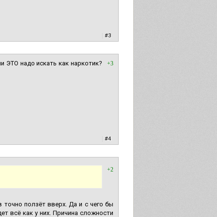
|
#3
ли ЭТО надо искать как наркотик?
+3
|
#4
+2
 точно ползёт вверх. Да и с чего бы
ет всё как у них. Причина сложности