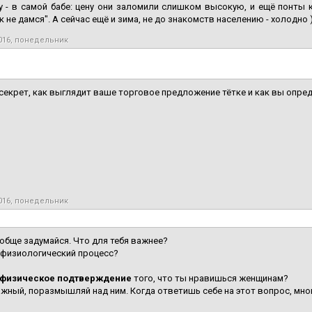
у - в самой бабе: цену они заломили слишком высокую, и ещё понты ко
к не дамся". А сейчас ещё и зима, не до знакомств населению - холодно 
016, понедельник
 секрет, как выглядит ваше торговое предложение тётке и как вы опр
016, понедельник
обще задумайся. Что для тебя важнее?
к физиологический процесс?
физическое подтверждение
того, что ты нравишься женщинам?
жный, поразмышляй над ним. Когда ответишь себе на этот вопрос, мног