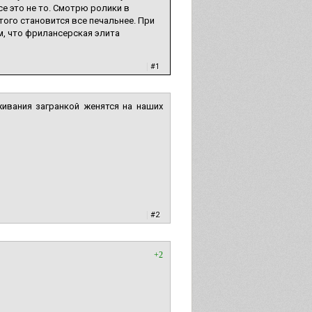
се это не то. Смотрю ролики в
того становится все печальнее. При
ем, что фрилансерская элита
|
#1
живания загранкой женятся на наших
|
#2
+2