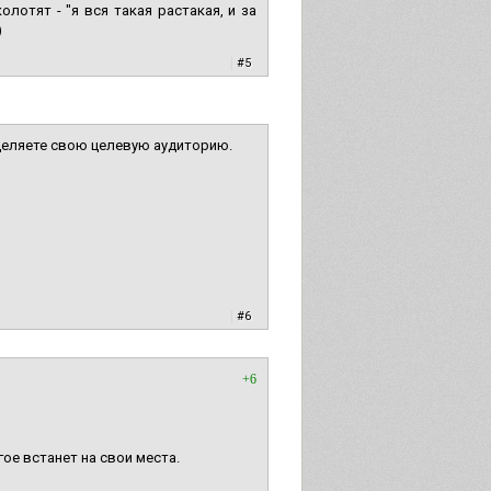
лотят - "я вся такая растакая, и за
)
|
#5
еделяете свою целевую аудиторию.
|
#6
+6
ое встанет на свои места.