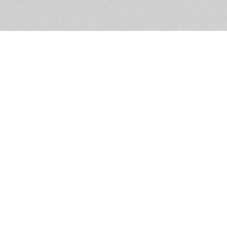
Обратная связь
Предложения по функционалу
Администрация сайта не не
разм