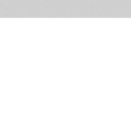
Помощь и контакты
Дружественны
Пользовательское соглашение
Мужское Движ
Емайл - info@masculist.ru
сёт ответственность за размещаемые пользователями материалы. Мнение авто
ещённых на страницах сайта, могут не совпадать с мнениями и позицией реда
Маскулист - просвещение мужчин © 2026