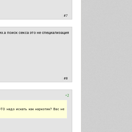
|
#7
х.а поиск секса это не специализация
|
#8
+2
ТО надо искать как наркотик? Вас не