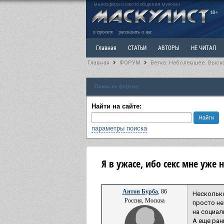
маносфера и место общения мужчин
18+
о проекте
рассказать о нас
Главная
СТАТЬИ
АВТОРЫ
НЕ ЧИТАЛ
Главная
ФОРУМ
Ветка: Наболевшее. Выск
Ветка: Расстаюсь или Развожусь. САНЧАС
Вет
Поиск по форуму
РАЗДЕЛ: Разное
УЧЕБНИК
ТРИЛОГИЯ
В
Найти на сайте:
параметры поиска
Я в ужасе, ибо секс мне уже н
Антон Бурба
, 86
Несколько
Россия, Москва
просто не
на социал
А еще ран