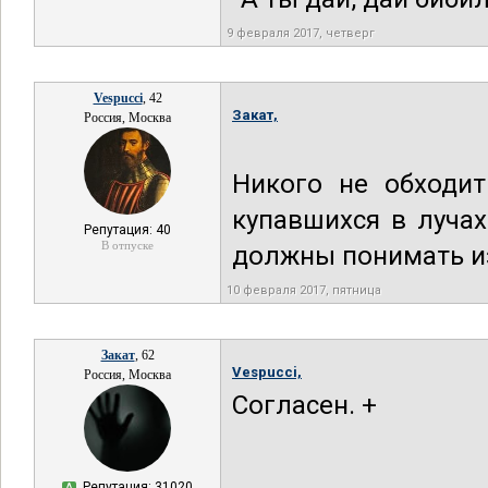
9 февраля 2017, четверг
Vespucci
, 42
Закат,
Россия, Москва
Никого не обходи
купавшихся в луча
Репутация: 40
В отпуске
должны понимать из
10 февраля 2017, пятница
Закат
, 62
Vespucci,
Россия, Москва
Согласен. +
Репутация: 31020
А