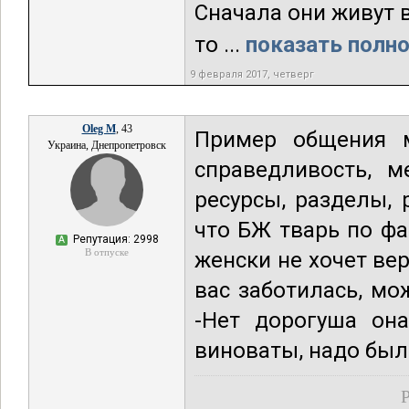
Сначала они живут в
то ...
показать полно
9 февраля 2017, четверг
Oleg M
, 43
Пример общения 
Украина, Днепропетровск
справедливость, 
ресурсы, разделы,
что БЖ тварь по фа
Репутация: 2998
А
В отпуске
женски не хочет ве
вас заботилась, мо
-Нет дорогуша она
виноваты, надо было
Р