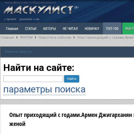
маносфера и место общения мужчин
18+
о проекте
рассказать о нас
Главная
СТАТЬИ
АВТОРЫ
НЕ ЧИТАЛ
НОВИЧКУ
ТОП-100
ФОР
Главная
ФОРУМ
Новости и события
Опыт приходящий с годами.Арме
Ветка: Расстаюсь или Развожусь. САНЧАС
Ветка: Наболевшее. Выскажись!
Р
Поиск по форуму
РАЗДЕЛ: Разное
УЧЕБНИК
ТРИЛОГИЯ
ВИТРИНА
КОПИЛКА
ОТНОШ
Найти на сайте:
параметры поиска
Опыт приходящий с годами.Армен Джигарханян в
женой