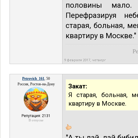
половины мало. 
Перефразируя неб
старая, больная, м
квартиру в Москве."
Ре
9 февраля 2017, четверг
Petrovich_161
, 50
Россия, Ростов-на-Дону
Закат:
Я старая, больная, 
квартиру в Москве.
Репутация: 2131
В отпуске
"А ты дай, дай биби