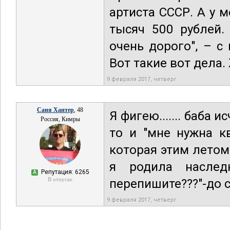
артиста СССР. А у 
тысяч 500 рублей.
очень дорого", – 
Вот такие вот дела
9 февраля 2017, четверг
Саня Хантер
, 48
Я фигею....... баба 
Россия, Кимры
то и "мне нужна кв
которая этим летом
я родила насле
Репутация: 6265
А
В отпуске
перепишите???"-до с
9 февраля 2017, четверг