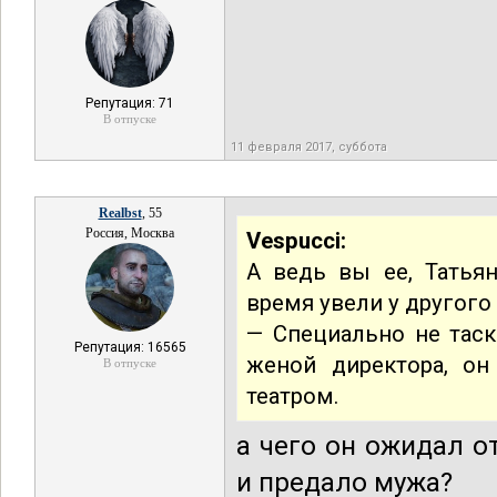
Репутация: 71
В отпуске
11 февраля 2017, суббота
Realbst
, 55
Россия, Москва
Vespucci:
А ведь вы ее, Татьян
время увели у другог
— Специально не таск
Репутация: 16565
женой директора, о
В отпуске
театром.
а чего он ожидал о
и предало мужа?