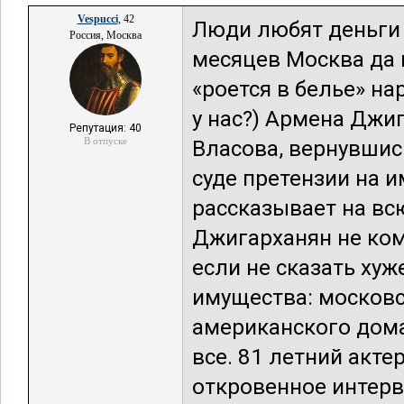
Vespucci
, 42
Люди любят деньги 
Россия, Москва
месяцев Москва да 
«роется в белье» на
у нас?) Армена Джи
Репутация: 40
В отпуске
Власова, вернувшись
суде претензии на и
рассказывает на всю
Джигарханян не ком
если не сказать хуж
имущества: московс
американского дома
все. 81 летний акт
откровенное интерв