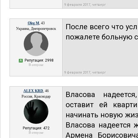
9 февраля 2017, четверг
Oleg M
, 43
После всего что ус
Украина, Днепропетровск
пожалете больную с
Репутация: 2998
А
В отпуске
9 февраля 2017, четверг
ALEX KRD
, 46
Власова надеется
Россия, Краснодар
оставит ей кварти
начинать новую жиз
Власова надеется ж
Репутация: 472
В отпуске
Армена Борисович