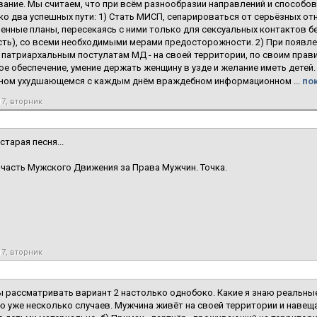
ание. Мы считаем, что при всём разнообразии направлений и способо
ко два успешных пути: 1) Стать МИСП, сепарироваться от серьёзных о
енные планы, пересекаясь с ними только для сексуальных контактов бе
ть), со всеми необходимыми мерами предосторожности. 2) При появле
 патриархальным постулатам МД - на своей территории, по своим прави
е обеспечение, умение держать женщину в узде и желание иметь детей
ном ухудшающемся с каждым днём враждебном информационном ...
пок
17, вторник
старая песня...
часть Мужского Движения за Права Мужчин. Точка.
17, вторник
ы рассматривать вариант 2 настолько однобоко. Какие я знаю реальны
аю уже несколько случаев. Мужчина живёт на своей территории и навещ