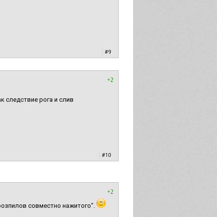
|
#9
+2
к следствие рога и слив
|
#10
+2
розпилов совместно нажитого".