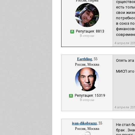
Россия, Пермь
существов
есть толь
свои жизн
потребнос
в союз по
финансово
Репутация: 8813
А
современ
В отпуске
4 апреля 20
Earthling
, 55
Опять эта 
Россия, Москва
МИСП это 
Репутация: 15319
А
В отпуске
4 апреля 20
ivan-dikobrazzz
, 55
Не стал б
Россия, Москва
брак . Зн