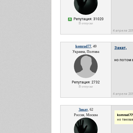
Репутация: 31020
А
В отпуске
4 апреля 20
komrad77
, 49
Закат,
Украина, Полтава
но потом 
Репутация: 2732
В отпуске
4 апреля 20
Закат
, 62
Россия, Москва
komrad77
но таков