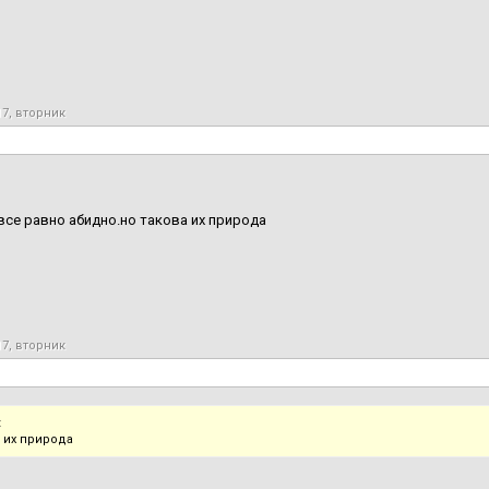
17, вторник
все равно абидно.но такова их природа
17, вторник
:
а их природа