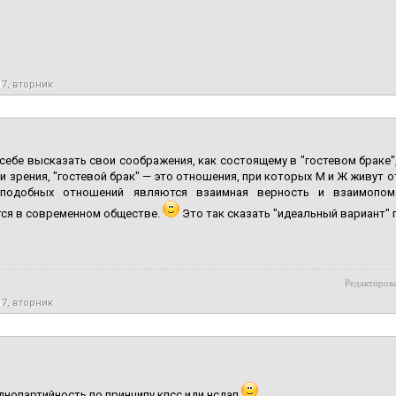
17, вторник
ебе высказать свои соображения, как состоящему в "гостевом браке",
и зрения, "гостевой брак" — это отношения, при которых М и Ж живут о
 подобных отношений являются взаимная верность и взаимопо
тся в современном обществе.
Это так сказать "идеальный вариант" 
Редактирова
17, вторник
днопартийность по принципу кпсс иди нсдап