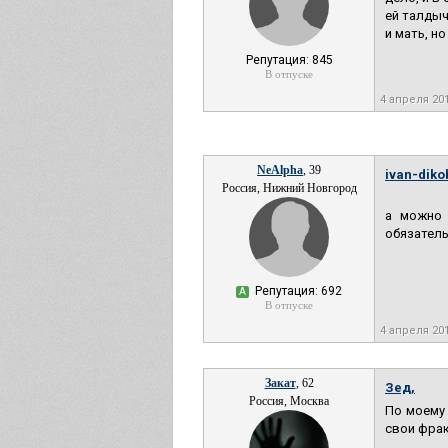
ей талдыч
и мать, но
Репутация: 845
В отпуске
4 апреля 20
NeAlpha
, 39
ivan-diko
Россия, Нижний Новгород
а можно 
обязатель
Репутация: 692
А
В отпуске
4 апреля 20
Закат
, 62
Зед,
Россия, Москва
По моему
свои фрак