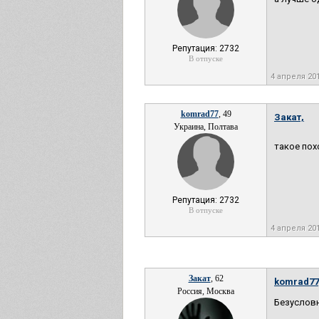
Репутация: 2732
В отпуске
4 апреля 20
komrad77
, 49
Закат,
Украина, Полтава
такое пох
Репутация: 2732
В отпуске
4 апреля 20
Закат
, 62
komrad77
Россия, Москва
Безусловн