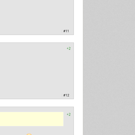
|
#11
+2
|
#12
+2