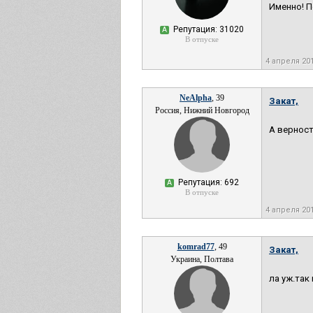
Именно! П
Репутация: 31020
А
В отпуске
4 апреля 20
NeAlpha
, 39
Закат,
Россия, Нижний Новгород
А верност
Репутация: 692
А
В отпуске
4 апреля 20
komrad77
, 49
Закат,
Украина, Полтава
ла уж.так 