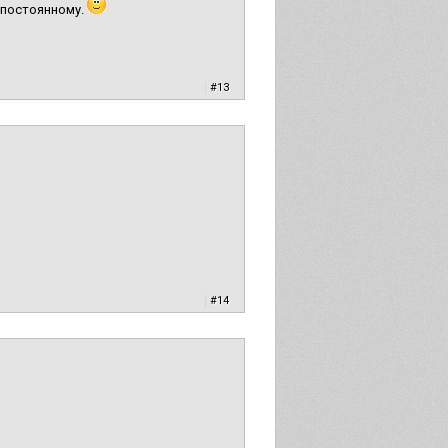
о постоянному.
|
#13
|
#14