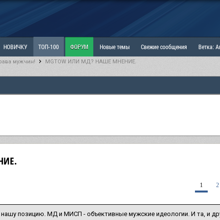
НОВИЧКУ
ТОП-100
ФОРУМ
Новые темы
Свежие сообщения
Ветка: 
рава мужчин!
MGTOW ИЛИ МД? НАШЕ МНЕНИЕ.
ка: Наболевшее. Выскажись!
РАЗДЕЛ: Мы и Женщины
РАЗДЕЛ: Маскулизм, МД и
ИТРИНА
КОПИЛКА
ОТНОШЕНИЯ
НИЕ.
1
2
нашу позицию. МД и МИСП - объективные мужские идеологии. И та, и др