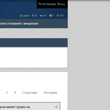
Регистрация
Вход
донат
FB
VK
Y
RSS
Анализ отношений с женщинами
 права мужчин
РАЗДЕЛ: Отцы и Дети
3
4
Следующая
Последняя
угая имеет право на
+8