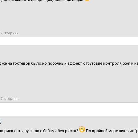
17, вторник
оже на гостевой было.но побочный эффект отсутсвие контроля ожп и ка
17, вторник
,
о риск есть, ну а как с бабами без риска?
По крайней мере никаких "