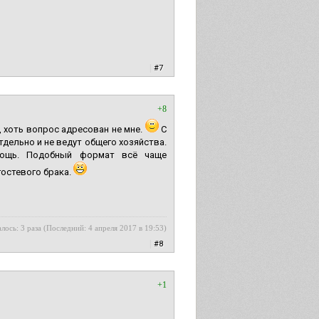
|
#7
+8
 хоть вопрос адресован не мне.
С
тдельно и не ведут общего хозяйства.
мощь. Подобный формат всё чаще
гостевого брака.
лось: 3 раза (Последний: 4 апреля 2017 в 19:53)
|
#8
+1