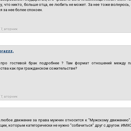
у, что никто, больше отца, ее любить не может. За нее тоже волнуюсь
 я за нее более спокоен.
17, вторник
brazzz,
про гостевой брак подробнее ? Там формат отношений между па
ства как при гражданском сожительстве?
17, вторник
 любое движение за права мужчин относится к "Мужскому движению".
ции, которым категорически не нужно "собачиться" друг с другом. ИМХО