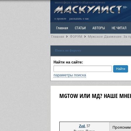
маносфера и место общения мужчин
18+
о проекте
рассказать о нас
Главная
СТАТЬИ
АВТОРЫ
НЕ ЧИТАЛ
Главная
ФОРУМ
Мужское Движение. За п
Ветка: Расстаюсь или Развожусь. САНЧАС
Вет
Поиск по форуму
РАЗДЕЛ: Разное
УЧЕБНИК
ТРИЛОГИЯ
В
Найти на сайте:
параметры поиска
MGTOW ИЛИ МД? НАШЕ МНЕ
Zed
, 57
Проясним 