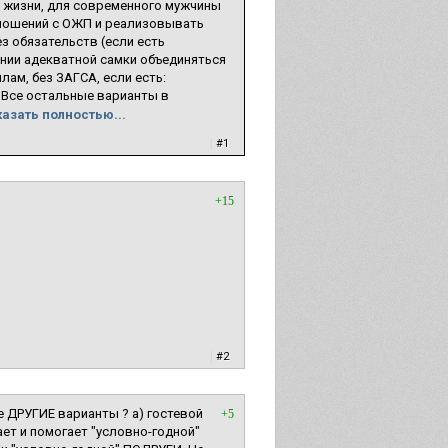
в жизни, для современного мужчины
тношений с ОЖП и реализовывать
з обязательств (если есть
нии адекватной самки объединяться
лам, без ЗАГСА, если есть:
. Все остальные варианты в
азать полностью...
|
#1
+15
|
#2
е ДРУГИЕ варианты ? а) гостевой
+5
ает и помогает "условно-годной"