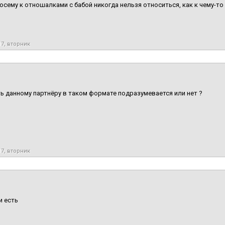
осему к отношалками с бабой никогда нельзя относиться, как к чему-т
17, вторник
ь данному партнёру в таком формате подразумевается или нет ?
17, вторник
и есть