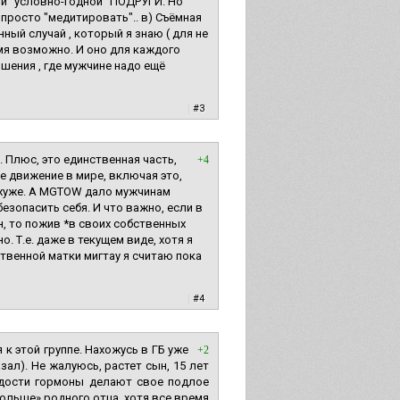
ии "условно-годной" ПОДРУГИ. Но
просто "медитировать".. в) Съёмная
ный случай , который я знаю ( для не
емя возможно. И оно для каждого
ошения , где мужчине надо ещё
|
#3
. Плюс, это единственная часть,
+4
е движение в мире, включая это,
и хуже. А MGTOW дало мужчинам
езопасить себя. И что важно, если в
н, то пожив *в своих собственных
о. Т.е. даже в текущем виде, хотя я
твенной матки мигтау я считаю пока
|
#4
к этой группе. Нахожусь в ГБ уже
+2
зал). Не жалуюсь, растет сын, 15 лет
одости гормоны делают свое подлое
больше» родного отца, хотя все время