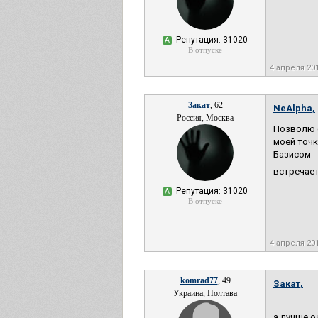
Репутация: 31020
А
В отпуске
4 апреля 20
Закат
, 62
NeAlpha,
Россия, Москва
Позволю с
моей точк
Базисом
встречае
Репутация: 31020
А
В отпуске
4 апреля 20
komrad77
, 49
Закат,
Украина, Полтава
а лучше о