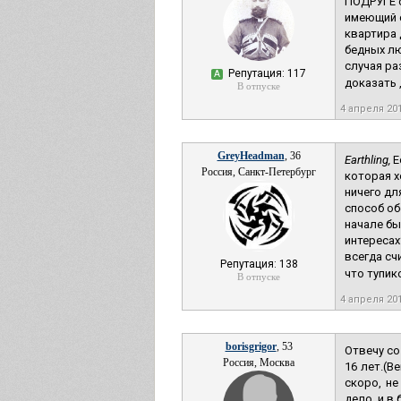
ПОДРУГЕ с
имеющий с
квартира 
бедных лю
случая ра
Репутация: 117
А
доказать , 
В отпуске
4 апреля 20
GreyHeadman
, 36
Earthling,
Е
Россия, Санкт-Петербург
которая х
ничего дл
способ об
начале бы
интересах
всегда сч
Репутация: 138
что тупико
В отпуске
4 апреля 20
borisgrigor
, 53
Отвечу со
Россия, Москва
16 лет.(В
скоро, н
дело, и в