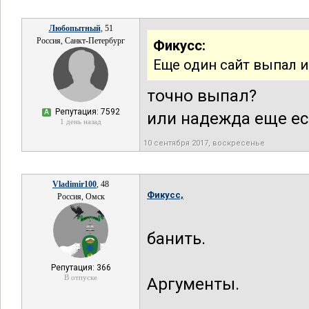
Любопытный
, 51
Россия, Санкт-Петербург
Фикусс:
Еще один сайт выпал 
точно выпал?
Репутация: 7592
А
или надежда еще ест
1 день назад
10 сентября 2017, воскресенье
Vladimir100
, 48
Фикусс,
Россия, Омск
банить.
Репутация: 366
В отпуске
Аргументы.