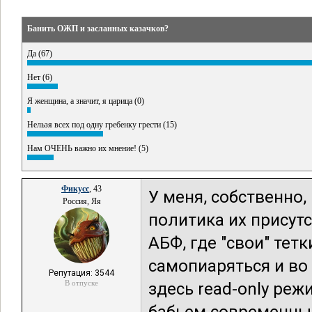
Банить ОЖП и засланных казачков?
Да (67)
Нет (6)
Я женщина, а значит, я царица (0)
Нельзя всех под одну гребенку грести (15)
Нам ОЧЕНЬ важно их мнение! (5)
Фикусс
, 43
У меня, собственно,
Россия, Яя
политика их присутст
АБФ, где "свои" тет
самопиаряться и во
Репутация: 3544
В отпуске
здесь read-only реж