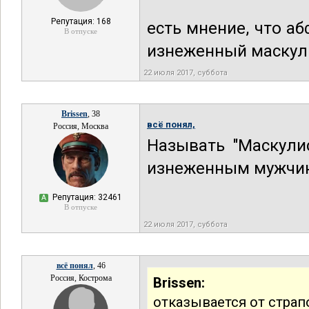
Репутация: 168
есть мнение, что а
В отпуске
изнеженный маскул
22 июля 2017, суббота
Brissen
, 38
всё понял,
Россия, Москва
Называть "Маскули
изнеженным мужчину
Репутация: 32461
А
В отпуске
22 июля 2017, суббота
всё понял
, 46
Россия, Кострома
Brissen:
отказывается от страп