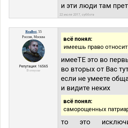
и эти люди там пре
22 июля 2017, суббота
Realbst
, 55
Россия, Москва
всё понял:
имеешь право относить
имееТЕ это во перв
Репутация: 16565
во вторых от Вас ту
В отпуске
если не умеете общ
и видите неких
всё понял:
саморощенных патриар
то это исключи