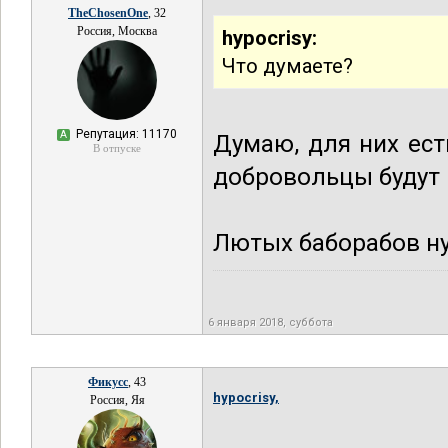
TheChosenOne
, 32
Россия, Москва
hypocrisy:
Что думаете?
Репутация: 11170
А
Думаю, для них ест
В отпуске
добровольцы будут 
Лютых баборабов ну
6 января 2018, суббота
Фикусс
, 43
hypocrisy,
Россия, Яя