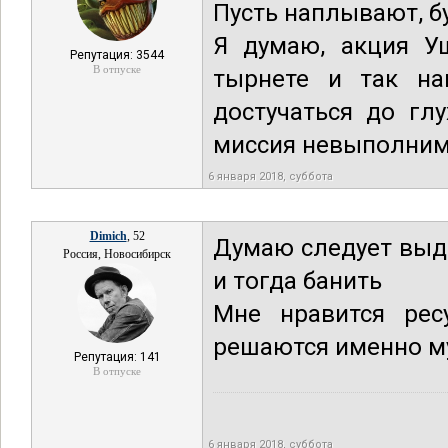
Пусть наплывают, б
Я думаю, акция У
Репутация: 3544
В отпуске
тырнете и так на
достучаться до гл
миссия невыполним
6 января 2018, суббота
Dimich
, 52
Думаю следует выде
Россия, Новосибирск
и тогда банить
Мне нравится рес
решаются именно му
Репутация: 141
В отпуске
6 января 2018, суббота