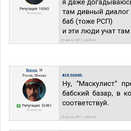
я даже догадываюсь
Репутация: 16565
там дивный диалог 
В отпуске
баб (тоже РСП)
и эти люди учат там
22 июля 2017, суббота
Brissen
, 38
всё понял,
Россия, Москва
Ну, "Маскулист" п
бабский базар, в 
соответствуй.
Репутация: 32461
А
В отпуске
22 июля 2017, суббота