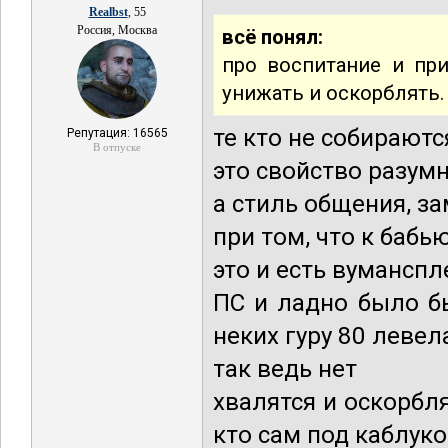
Realbst
, 55
Россия, Москва
всё понял:
про воспитание и при
унижать и оскорблять.
те кто не собирают
Репутация: 16565
В отпуске
это свойство разу
а стиль общения, з
при том, что к бабь
это и есть вумансп
ПС и ладно было бы
неких гуру 80 левел
так ведь нет
хвалятся и оскорбл
кто сам под каблук