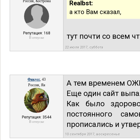
Россия, Кострома
Realbst:
а кто Вам сказал,
Репутация: 168
тут почти со всем ч
В отпуске
22 июля 2017, суббота
Фикусс
, 43
А тем временем ОЖП
Россия, Яя
Еще один сайт выпа
Как было здорово
постоянного само
Репутация: 3544
В отпуске
прописались и утве
10 сентября 2017, воскресенье