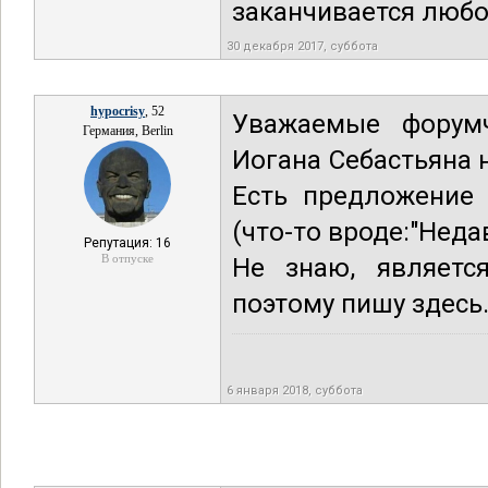
заканчивается любо
30 декабря 2017, суббота
hypocrisy
, 52
Уважаемые форумч
Германия, Berlin
Иогана Себастьяна 
Есть предложение 
(что-то вроде:"Нед
Репутация: 16
В отпуске
Не знаю, являетс
поэтому пишу здесь
6 января 2018, суббота