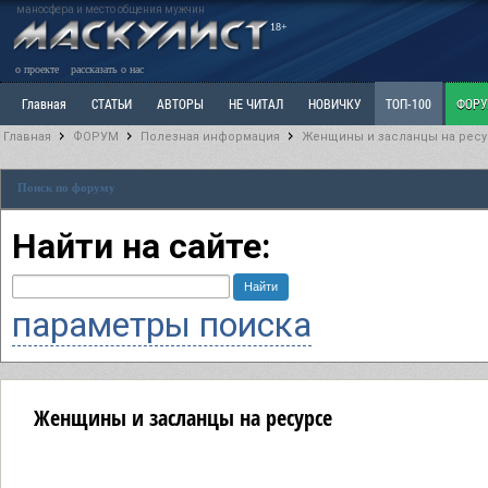
маносфера и место общения мужчин
18+
о проекте
рассказать о нас
Главная
СТАТЬИ
АВТОРЫ
НЕ ЧИТАЛ
НОВИЧКУ
ТОП-100
ФОР
Главная
ФОРУМ
Полезная информация
Женщины и засланцы на рес
Ветка: Расстаюсь или Развожусь. САНЧАС
Ветка: Наболевшее. Выскажись!
Р
Поиск по форуму
РАЗДЕЛ: Разное
УЧЕБНИК
ТРИЛОГИЯ
ВИТРИНА
КОПИЛКА
ОТНОШ
Найти на сайте:
параметры поиска
Женщины и засланцы на ресурсе