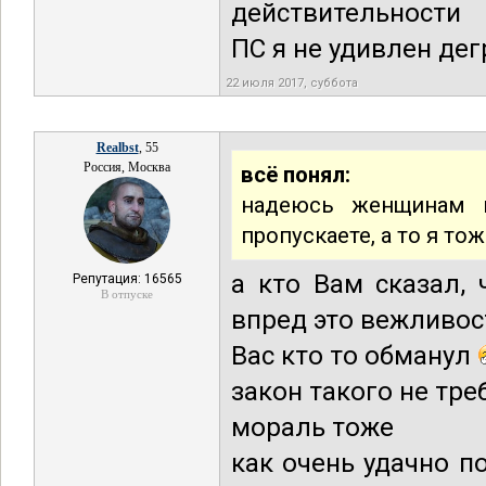
действительности
ПС я не удивлен де
22 июля 2017, суббота
Realbst
, 55
Россия, Москва
всё понял:
надеюсь женщинам в
пропускаете, а то я т
а кто Вам сказал, 
Репутация: 16565
В отпуске
впред это вежливос
Вас кто то обманул
закон такого не тре
мораль тоже
как очень удачно п