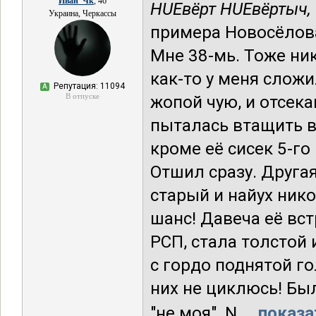
Иван_Чк
, 46
HUEвёрт HUEвёртыч,
Украина, Черкассы
примера Новосёлова.
Мне 38-мь. Тоже ни
как-то у меня сложи
Репутация: 11094
А
В отпуске
жопой чую, и отсек
пыталась втащить в
кроме её сисек 5-го
Отшил сразу. Другая
старый и найух нико
шанс! Давеча её вст
РСП, стала толстой
с гордо поднятой го
них не циклюсь! Был
"не моя". N....
показа