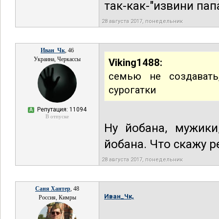
так-как-"извини пап
28 августа 2017, понедельник
Иван_Чк
, 46
Украина, Черкассы
Viking1488:
семью не создавать
сурогатки
Репутация: 11094
А
В отпуске
Ну йобана, мужики
йобана. Что скажу р
28 августа 2017, понедельник
Саня Хантер
, 48
Иван_Чк,
Россия, Кимры