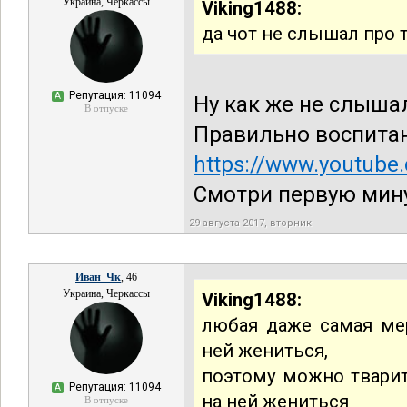
Украина, Черкассы
Viking1488:
да чот не слышал про 
Репутация: 11094
А
Ну как же не слыша
В отпуске
Правильно воспитан
https://www.youtub
Смотри первую мину
29 августа 2017, вторник
Иван_Чк
, 46
Украина, Черкассы
Viking1488:
любая даже самая мер
ней жениться,
поэтому можно тварит
Репутация: 11094
А
на ней жениться
В отпуске