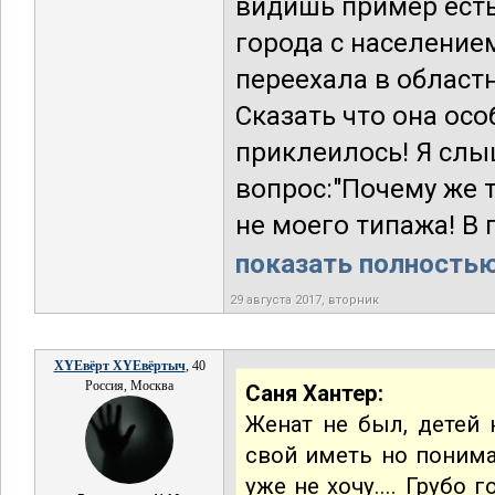
видишь пример есть
города с населением
переехала в областн
Сказать что она особ
приклеилось! Я слы
вопрос:"Почему же т
не моего типажа! В п
показать полностью.
29 августа 2017, вторник
XYEвёрт XYEвёртыч
, 40
Россия, Москва
Саня Хантер:
Женат не был, детей н
свой иметь но понима
уже не хочу.... Груб