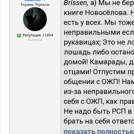
Brissen,
а) Мы не бе
Украина, Черкассы
книге Новосёлова. 
есть у всех. Мы тож
неправильными если
Репутация: 11094
А
В отпуске
рукавицах; Это не л
лошадь либо останов
домой! Камарады, д
отцами! Отпустим 
общении с ОЖП! Нам
из-за неправильного
себя с ОЖП, как пра
Не надо быть РСП в
брать на себя ответ
показать полностью.