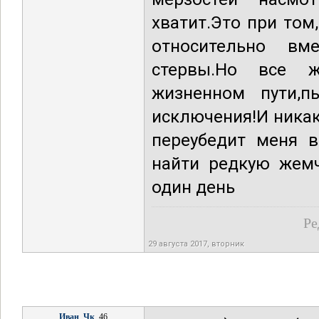
хватит.Это при том
относительно вм
стервы.Но все ж
жизненном пути,п
исключения!И никак
переубедит меня в
найти редкую жемч
один день
Ре
29 августа 2017, вторник
Иван_Чк
, 46