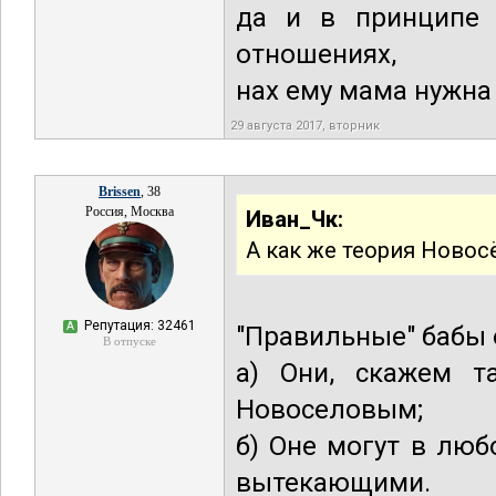
да и в принципе 
отношениях,
нах ему мама нужна 
29 августа 2017, вторник
Brissen
, 38
Россия, Москва
Иван_Чк:
А как же теория Новос
Репутация: 32461
А
"Правильные" бабы е
В отпуске
а) Они, скажем та
Новоселовым;
б) Оне могут в лю
вытекающими.