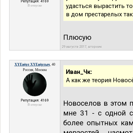
Репутация: 4169
удасться вырастить то
В отпуске
в дом престарелых так
Плюсую
29 августа 2017, вторник
XYEвёрт XYEвёртыч
, 40
Россия, Москва
Иван_Чк:
А как же теория Новос
Репутация: 4169
Новоселов в этом 
В отпуске
мне 31 - с одной 
более опытных кам
мерзостей насмо