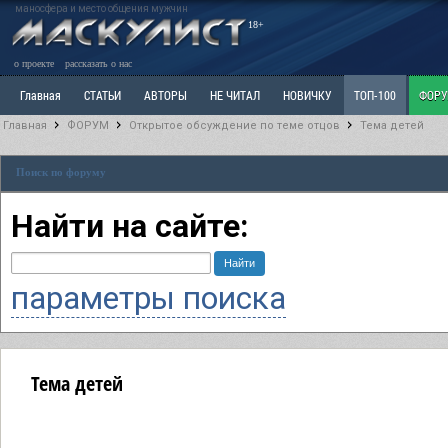
маносфера и место общения мужчин
18+
о проекте
рассказать о нас
Главная
СТАТЬИ
АВТОРЫ
НЕ ЧИТАЛ
НОВИЧКУ
ТОП-100
ФОР
Главная
ФОРУМ
Открытое обсуждение по теме отцов
Тема детей
Ветка: Расстаюсь или Развожусь. САНЧАС
Ветка: Наболевшее. Выскажись!
Р
Поиск по форуму
РАЗДЕЛ: Разное
УЧЕБНИК
ТРИЛОГИЯ
ВИТРИНА
КОПИЛКА
ОТНОШ
Найти на сайте:
параметры поиска
Тема детей