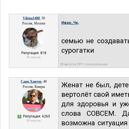
Viking1488
, 50
Иван_Чк,
Россия, Москва
семью не создавать
сурогатки
Репутация: 818
В отпуске
28 августа 2017, понедельник
Саня Хантер
, 48
Женат не был, детей
Россия, Кимры
вертолёт свой имет
для здоровья и уж
слова СОВСЕМ. Да
Репутация: 6265
А
В отпуске
возможна ситуация 