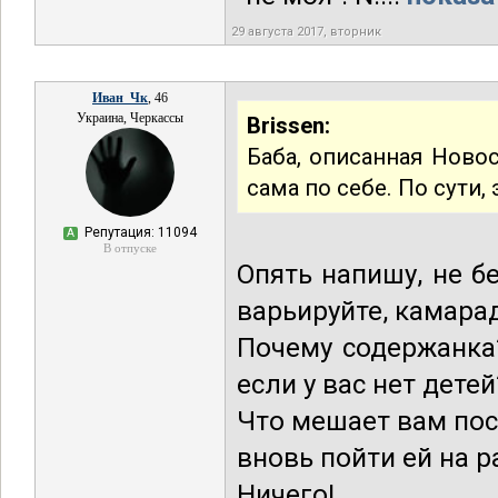
29 августа 2017, вторник
Иван_Чк
, 46
Украина, Черкассы
Brissen:
Баба, описанная Ново
сама по себе. По сути,
Репутация: 11094
А
В отпуске
Опять напишу, не б
варьируйте, камара
Почему содержанка?
если у вас нет детей
Что мешает вам посл
вновь пойти ей на р
Ничего!