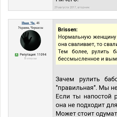
29 августа 2017, вторник
Иван_Чк
, 46
Украина, Черкассы
Brissen:
Нормальную женщину н
она сваливает, то сва
Тем более, рулить б
Репутация: 11094
А
бессмысленное и вы
В отпуске
Зачем рулить баб
"правильная". Мы н
Если ты напостой 
она не подходит дл
Может стоит одумат