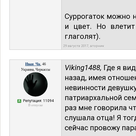
Суррогаток можно н
и цвет. Но влетит
глаголят).
29 августа 2017, вторник
Иван_Чк
, 46
Viking1488,
Где я вид
Украина, Черкассы
назад, имея отноше
невинности девушку
патриархальной сем
Репутация: 11094
А
В отпуске
раз мне говорила чт
слушала отца! Я тог
сейчас провожу пар