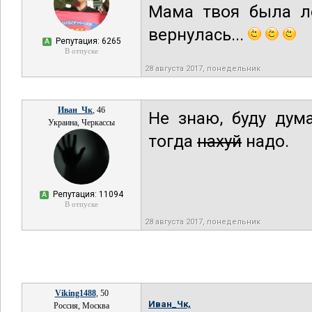
Мама твоя была лё
вернулась...
Репутация: 6265
А
В отпуске
28 августа 2017, понедельник
Иван_Чк
, 46
Не знаю, буду дум
Украина, Черкассы
тогда
нахуй
надо.
Репутация: 11094
А
В отпуске
28 августа 2017, понедельник
Viking1488
, 50
Иван_Чк,
Россия, Москва