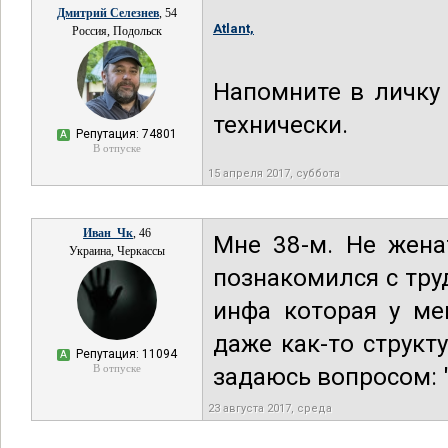
Дмитрий Селезнев
, 54
Atlant,
Россия, Подольск
Напомните в личку
технически.
Репутация: 74801
А
В отпуске
15 апреля 2017, суббота
Иван_Чк
, 46
Мне 38-м. Не жена
Украина, Черкассы
познакомился с тру
инфа которая у ме
даже как-то структ
Репутация: 11094
А
В отпуске
задаюсь вопросом: 
23 августа 2017, среда