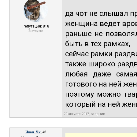
да чот не слышал п
женщина ведет вров
Репутация: 818
В отпуске
раньше не позволял
быть в тех рамках,
сейчас рамки раздв
также широко раздв
любая даже самая
готового на ней жен
поэтому можно твар
который на ней жен
29 августа 2017, вторник
Иван_Чк
, 46