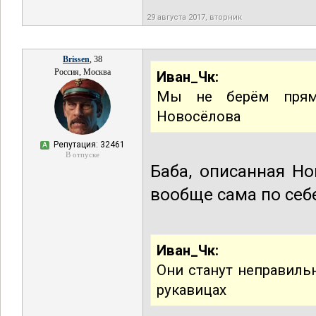
29 августа 2017, вторник
Brissen
, 38
Россия, Москва
Иван_Чк:
Мы не берём прямо
Новосёлова
Репутация: 32461
А
В отпуске
Баба, описанная Н
вообще сама по себе
Иван_Чк:
Они станут неправиль
рукавицах