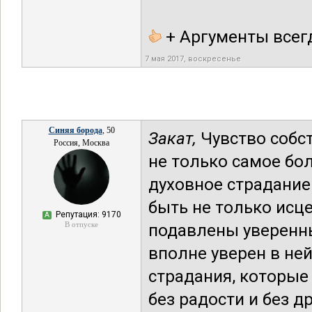
+ Аргументы всег
7 мая 2017, воскресенье
Синяя борода
, 50
Закат,
Чувство собс
Россия, Москва
не только самое бо
духовное страдание
быть не только исц
Репутация: 9170
А
В отпуске
подавлены уверенны
вполне уверен в не
страдания, которые
без радости и без 