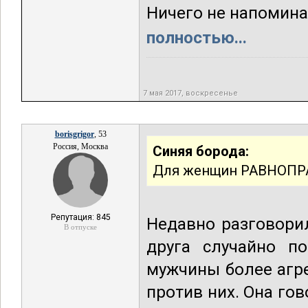
Ничего не напоминае
полностью...
7 мая 2017, воскресенье
borisgrigor
, 53
Россия, Москва
Синяя борода:
Для женщин РАВНОПРАВ
Репутация: 845
Недавно разговори
В отпуске
друга случайно по
мужчины более агр
против них. Она го