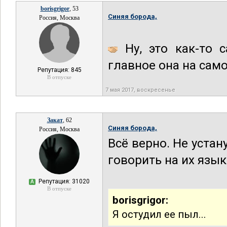
borisgrigor
, 53
Синяя борода,
Россия, Москва
Ну, это как-то с
главное она на само
Репутация: 845
В отпуске
7 мая 2017, воскресенье
Закат
, 62
Синяя борода,
Россия, Москва
Всё верно. Не уста
говорить на их язык
Репутация: 31020
А
В отпуске
borisgrigor:
Я остудил ее пыл...