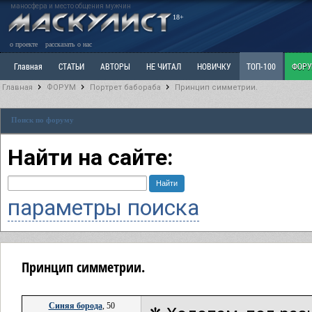
маносфера и место общения мужчин
18+
о проекте
рассказать о нас
Главная
СТАТЬИ
АВТОРЫ
НЕ ЧИТАЛ
НОВИЧКУ
ТОП-100
ФОР
Главная
ФОРУМ
Портрет бабораба
Принцип симметрии.
Ветка: Расстаюсь или Развожусь. САНЧАС
Ветка: Наболевшее. Выскажись!
Р
Поиск по форуму
РАЗДЕЛ: Разное
УЧЕБНИК
ТРИЛОГИЯ
ВИТРИНА
КОПИЛКА
ОТНОШ
Найти на сайте:
параметры поиска
Принцип симметрии.
Синяя борода
, 50