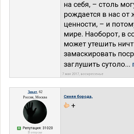
на себя, – столь мо
рождается в нас от
ценности, – и потом
мире. Наоборот, в 
может утешить ничт
замаскировать поср
заглушить сутоло...
7 мая 2017, воскресенье
Закат
, 62
Синяя борода,
Россия, Москва
+
Репутация: 31020
А
В отпуске