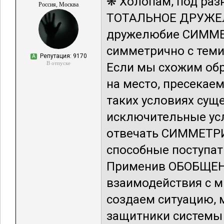
❋ Холопам, под раз
Россия, Москва
ТОТАЛЬНОЕ ДРУЖЕЛЮ
дружелюбие СИММЕ
симметрично с теми,
Репутация: 9170
А
В отпуске
Если мы схожим обр
на место, пресекаем
таких условиях су
исключительные усл
отвечать СИММЕТРИ
способные поступа
Применив ОБОБЩЕНИЕ
взаимодействия с
создаем ситуацию,
защитники системы 