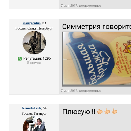
7 мая 2017, воскресенье
insurgentus
, 63
Симметрия говорит
Россия, Санкт-Петербург
Репутация: 1295
А
В отпуске
7 мая 2017, воскресенье
NenadoLelik
, 54
Плюсую!!!
Россия, Таганрог