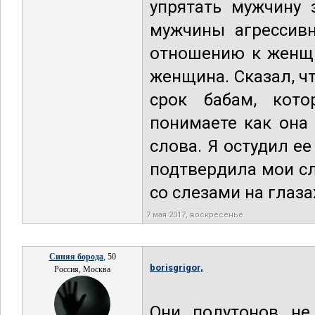
упрятать мужчину 
мужчины агрессивн
отношению к женщи
женщина. Сказал, ч
срок бабам, кот
понимаете как она 
слова. Я остудил ее
подтвердила мои сло
со слезами на глаза
7 мая 2017, воскресенье
Синяя борода
, 50
borisgrigor,
Россия, Москва
Они полутонов не