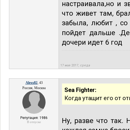
настраивала,но и з
что живет там, бра
забыла, любит , с
пойдет дальше .Де
дочери идет 6 год
17 мая 2017, среда
Alexx82
, 43
Россия, Москва
Sea Fighter:
Когда утащит его от от
Репутация: 1986
Ну, разве что так.
В отпуске