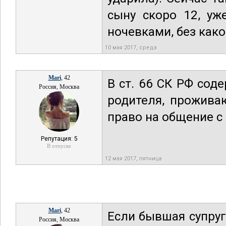
сыну скоро 12, уж
ночевками, без како
10 мая 2017, среда
Mari
, 42
В ст. 66 СК РФ сод
Россия, Москва
родителя, прожива
право на общение с 
Репутация: 5
В отпуске
12 мая 2017, пятница
Mari
, 42
Если бывшая супруг
Россия, Москва