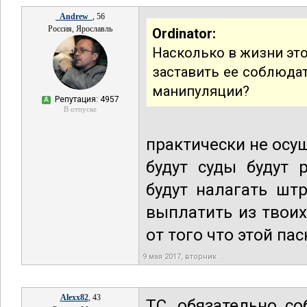
_Andrew_
, 56
Россия, Ярославль
Ordinator:
Насколько в жизни эт
заставить ее соблюдат
манипуляции?
Репутация: 4957
А
В отпуске
практически не осу
будут суды будут 
будут налагать шт
выплатить из твоих
от того что этой пас
9 мая 2017, вторник
Alexx82
, 43
ТС, обязательно с