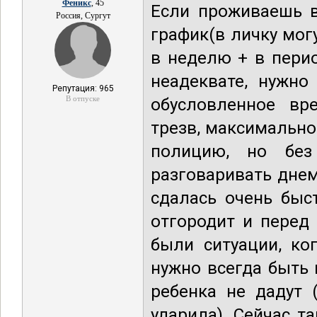
Феникс
, 45
Если проживаешь в
Россия, Сургут
график(в личку могу
в неделю + в перио
неадеквате, нужно
Репутация: 965
В отпуске
обусловленное вре
трезв, максимально
полицию, но без
разговаривать дне
сдалась очень быс
отгородит и перед
были ситуации, ко
нужно всегда быть
ребенка не дадут 
ударила). Сейчас т