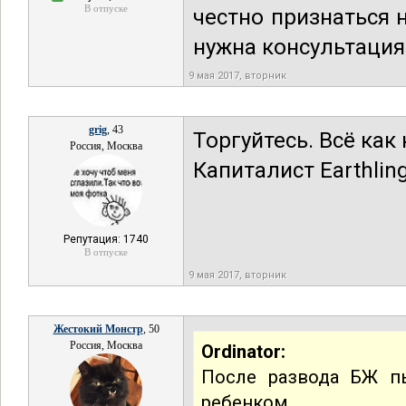
В отпуске
честно признаться н
нужна консультация
9 мая 2017, вторник
grig
, 43
Торгуйтесь. Всё как
Россия, Москва
Капиталист Earthlin
Репутация: 1740
В отпуске
9 мая 2017, вторник
Жестокий Монстр
, 50
Россия, Москва
Ordinator:
После развода БЖ п
ребенком