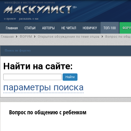
маносфера и место общения мужчин
18+
о проекте
рассказать о нас
Главная
СТАТЬИ
АВТОРЫ
НЕ ЧИТАЛ
НОВИЧКУ
ТОП-100
ФОР
Главная
ФОРУМ
Открытое обсуждение по теме отцов
Вопрос по общ
Ветка: Расстаюсь или Развожусь. САНЧАС
Ветка: Наболевшее. Выскажись!
Р
Поиск по форуму
РАЗДЕЛ: Разное
УЧЕБНИК
ТРИЛОГИЯ
ВИТРИНА
КОПИЛКА
ОТНОШ
Найти на сайте:
параметры поиска
Вопрос по общению с ребенком