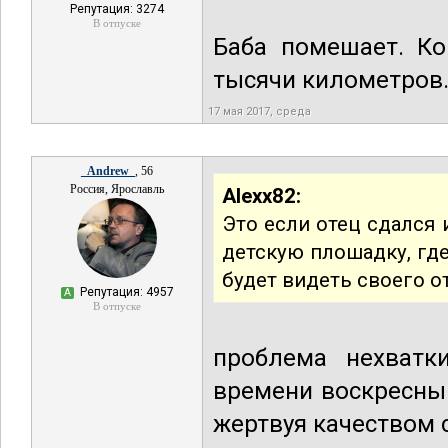
Репутация: 3274
В отпуске
Баба помешает. Ко
тысячи километров.
17 мая 2017, среда
_Andrew_
, 56
Россия, Ярославль
Alexx82:
Это если отец сдался 
детскую плошадку, где
будет видеть своего о
Репутация: 4957
А
В отпуске
проблема нехватк
времени воскресный
жертвуя качеством 