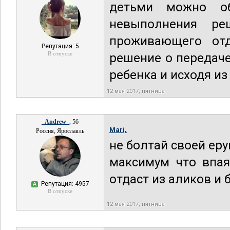
детьми можно об
невыполнения ре
проживающего отд
Репутация: 5
В отпуске
решение о передаче
ребенка и исходя из
12 мая 2017, пятница
_Andrew_
, 56
Mari,
Россия, Ярославль
не болтай своей ер
максимум что впая
отдаст из аликов и
Репутация: 4957
А
В отпуске
12 мая 2017, пятница