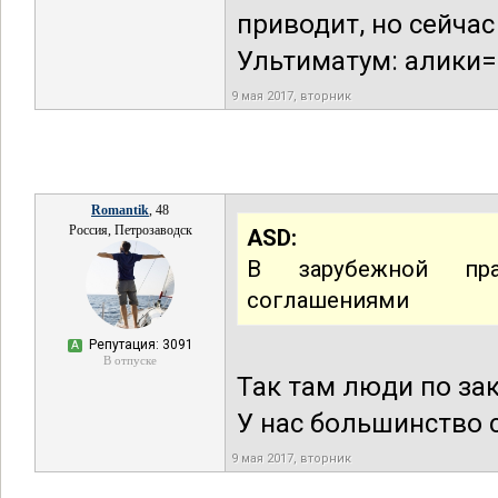
приводит, но сейчас
Ультиматум: алики=с
9 мая 2017, вторник
Romantik
, 48
Россия, Петрозаводск
ASD:
В зарубежной пра
соглашениями
Репутация: 3091
А
В отпуске
Так там люди по за
У нас большинство с
9 мая 2017, вторник