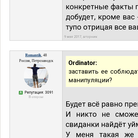
конкретные факты п
добудет, кроме вас 
тупо отрицая все ва
9 мая 2017, вторник
Romantik
, 48
Россия, Петрозаводск
Ordinator:
заставить ее соблюдат
манипуляции?
Репутация: 3091
А
В отпуске
Будет всё равно пре
И никто не сможе
свиданки найдёт уй
У меня такая же 