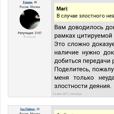
Femme
, 46
Россия, Москва
Mari:
В случае злостного н
Вам доводилось док
Репутация: 2107
рамках цитируемой 
В отпуске
Это сложно доказуе
наличие нужно док
добиться передачи 
Поделитесь, пожалу
меня только неуд
злостности деяния.
12 мая 2017, пятница
Sea Fighter
, 50
Россия, Москва