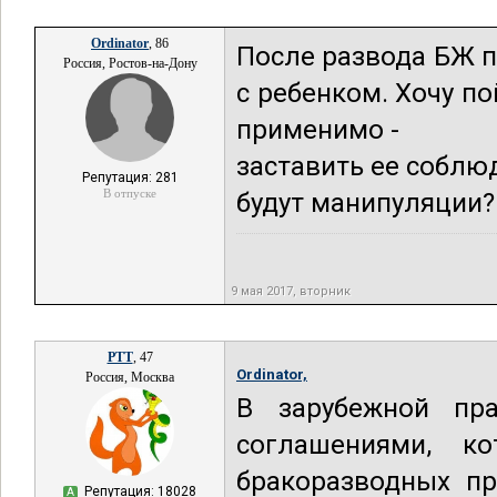
Ordinator
, 86
После развода БЖ 
Россия, Ростов-на-Дону
с ребенком. Хочу п
применимо -
заставить ее соблюд
Репутация: 281
В отпуске
будут манипуляции?
9 мая 2017, вторник
РТТ
, 47
Ordinator,
Россия, Москва
В зарубежной пра
соглашениями, к
бракоразводных пр
Репутация: 18028
А