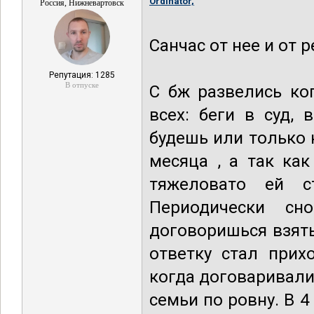
Ordinator,
Россия, Нижневартовск
Санчас от нее и от 
Репутация: 1285
В отпуске
С бж развелись ко
всех: беги в суд,
будешь или только к
месяца , а так ка
тяжеловато ей ст
Периодически сн
договоришься взять
ответку стал прих
когда договаривали
семьи по ровну. В 4