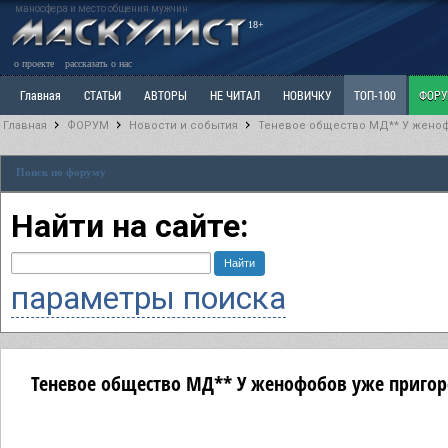
маносфера и место общения мужчин
18+
о проекте
рассказать о нас
Главная
СТАТЬИ
АВТОРЫ
НЕ ЧИТАЛ
НОВИЧКУ
ТОП-100
ФОР
Главная
ФОРУМ
Новости и события
Теневое общество МД** У женоф
Ветка: Расстаюсь или Развожусь. САНЧАС
Ветка: Наболевшее. Выскажись!
Р
Поиск по форуму
РАЗДЕЛ: Разное
УЧЕБНИК
ТРИЛОГИЯ
ВИТРИНА
КОПИЛКА
ОТНОШ
Найти на сайте:
параметры поиска
Теневое общество МД** У женофобов уже пригор