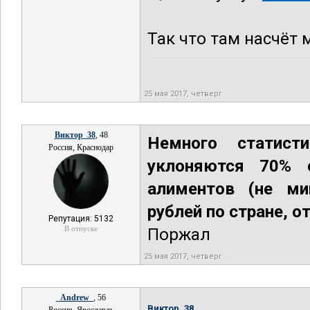
Так что там насчёт 
25 мая 2017, четверг
Виктор_38
, 48
Немного статист
Россия, Краснодар
уклоняются 70% 
алиментов (не ми
рублей по стране, о
Репутация: 5132
В отпуске
Поржал
25 мая 2017, четверг
_Andrew_
, 56
Виктор_38,