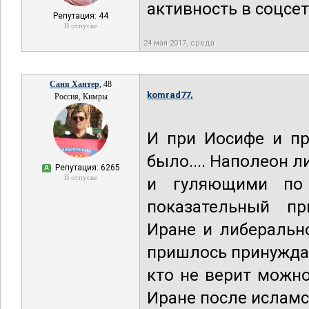
активность в соцсет
Репутация: 44
В отпуске
24 мая 2017, среда
Саня Хантер
, 48
komrad77,
Россия, Кимры
И при Иосифе и пр
было.... Наполеон 
Репутация: 6265
А
В отпуске
и гуляющими по 
показательный пр
Иране и либеральн
пришлось принуждат
кто не верит можно
Иране после исламс