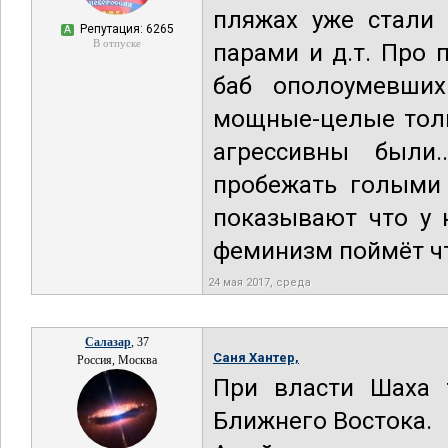
пляжах уже стали 
Репутация: 6265
А
В отпуске
парами и д.т. Про 
баб ополоумевших
мощные-целые толп
агрессивны были
пробежать голыми 
показывают что у 
феминизм поймёт что
24 мая 2017, среда
Салазар
, 37
Саня Хантер,
Россия, Москва
При власти Шаха 
Ближнего Востока.