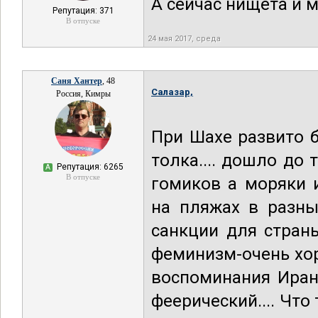
А сейчас нищета и 
Репутация: 371
В отпуске
24 мая 2017, среда
Саня Хантер
, 48
Салазар,
Россия, Кимры
При Шахе развито 
толка.... дошло до
Репутация: 6265
А
В отпуске
гомиков а моряки 
на пляжах в разны
санкции для стран
феминизм-очень хо
воспоминания Иран
феерический.... Что