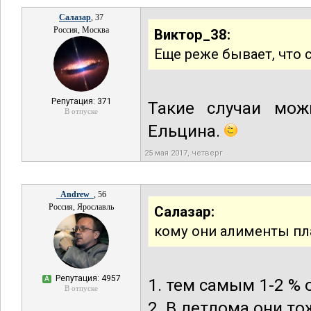
Салазар
, 37
Россия, Москва
Виктор_38:
Еще реже бывает, что 
Репутация: 371
Такие случаи мож
В отпуске
Ельцина.
25 мая 2017, четверг
_Andrew_
, 56
Россия, Ярославль
Салазар:
кому они алименты пла
Репутация: 4957
А
1. тем самым 1-2 %
В отпуске
2. В детдома они то