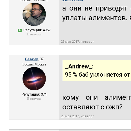
Россия, Ярославль
а они не приводят 
уплаты алиментов. в
Репутация: 4957
А
В отпуске
25 мая 2017, четверг
Салазар
, 37
Россия, Москва
_Andrew_:
95 % баб уклоняется о
Репутация: 371
кому они алимен
В отпуске
оставляют с ожп?
25 мая 2017, четверг