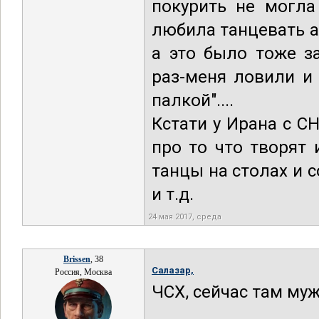
покурить не могла
любила танцевать а
а это было тоже за
раз-меня ловили и
палкой"....
Кстати у Ирана с С
про то что творят
танцы на столах и
и т.д.
24 мая 2017, среда
Brissen
, 38
Салазар,
Россия, Москва
ЧСХ, сейчас там му