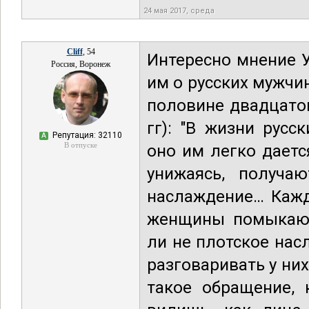
24 мая 2017, среда
Cliff
, 54
Интересно мнение 
Россия, Воронеж
им о русских мужчин
половине двадцатог
гг): "В жизни рус
Репутация: 32110
А
В отпуске
оно им легко даетс
унижаясь, получа
наслаждение… Каждо
женщины помыкают 
ли не плотское нас
разговаривать у них
такое обращение, 