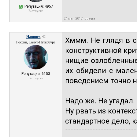
Репутация: 4957
А
В отпуске
24 мая 2017, среда
Hammer
, 42
Хммм. Не глядя в с
Россия, Санкт-Петербург
конструктивной крит
нищие озлобленные
их обидели с мале
Репутация: 6153
В отпуске
поведением точно н
Надо же. Не угадал.
Ну рвать из контек
стандартное дело, к