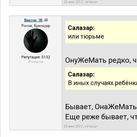
25 мая 2017, четверг
Виктор_38
, 48
Россия, Краснодар
Салазар:
или тюрьме
Репутация: 5132
ОнуЖеМать редко, 
В отпуске
Салазар:
В иных случаях ребёнк
Бывает, ОнаЖеМать 
Еще реже бывает, ч
25 мая 2017, четверг