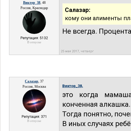
Виктор_38
, 48
Россия, Краснодар
Салазар:
кому они алименты пла
Не всегда. Процента
Репутация: 5132
В отпуске
25 мая 2017, четверг
Салазар
, 37
Виктор_38,
Россия, Москва
это когда мамаш
конченная алкашка.
Тогда понятно, поче
Репутация: 371
В отпуске
В иных случаях ребё