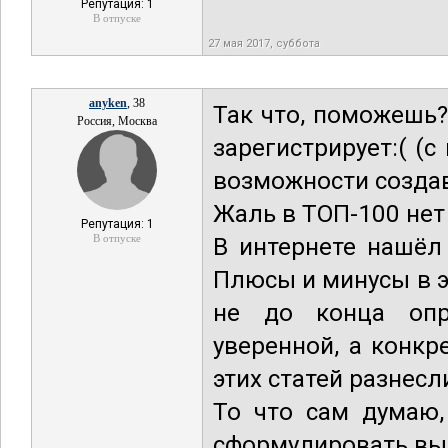
Репутация: 1
В отпуске
27 мая 2017, суббота
anyken
, 38
Так что, поможешь
Россия, Москва
зарегистрирует:( (
возможности создав
Жаль в ТОП-100 нет
Репутация: 1
В отпуске
В интернете нашёл
Плюсы и минусы в э
не до конца опр
уверенной, а конкр
этих статей разнесл
То что сам думаю,
сформулировать вы