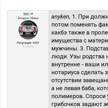
Str1
, 44
anyken,
1. При долж
Беларусь, Минск
потом поменять фам
какбэ также в прол
имущества с матери
Репутация: 6591
В отпуске
мужчины. 3. Подста
люди. Узы родства 
внутренне - ваши и
нотариуса сделать 
отсутствии завещан
а не левая баба, ко
полимеров. Спроси 
грибочков задают ж