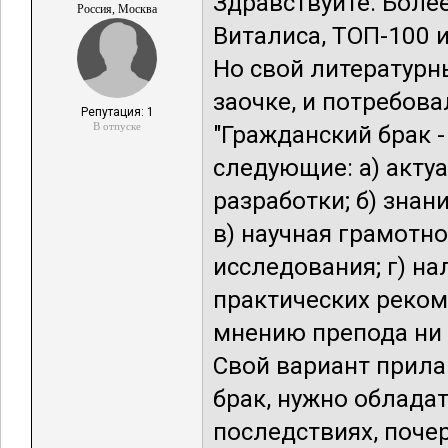
Здравствуйте. Боле
Россия, Москва
Виталиса, ТОП-100 и
Но свой литературны
заочке, и потребова
Репутация: 1
В отпуске
"Гражданский брак -
следующие: а) акту
разработки; б) знан
в) научная грамотн
исследования; г) н
практических реком
мнению препода ни 
Свой вариант прила
брак, нужно облада
последствиях, поче