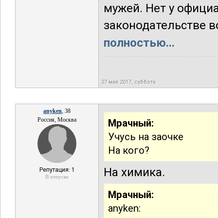
мужей. Нет у офици
законодательстве во
полностью...
27 мая 2017, суббота
anyken
, 38
Россия, Москва
Мрачный:
Учусь на заочке
На кого?
На химика.
Репутация: 1
В отпуске
Мрачный:
anyken: