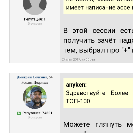
имеет написание эссе
Репутация: 1
В отпуске
В этой сессии ест
получить зачёт над
тем, выбрал про "+" 
27 мая 2017, суббота
Дмитрий Селезнев
, 54
Россия, Подольск
anyken:
Здравствуйте. Более 
ТОП-100
Репутация: 74801
А
В отпуске
Можете глянуть 