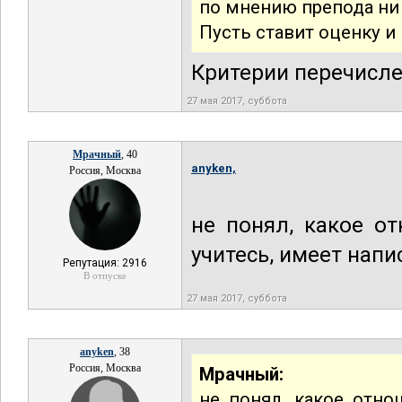
по мнению препода ни 
Пусть ставит оценку и 
Критерии перечисле
27 мая 2017, суббота
Мрачный
, 40
anyken,
Россия, Москва
не понял, какое о
учитесь, имеет нап
Репутация: 2916
В отпуске
27 мая 2017, суббота
anyken
, 38
Россия, Москва
Мрачный:
не понял, какое отно