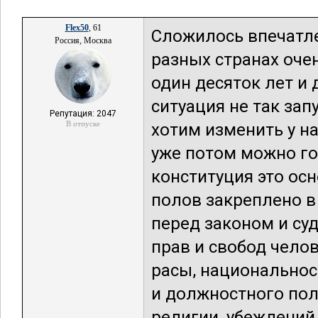
Flex50
, 61
Сложилось впечатле
Россия, Москва
разных странах оче
один десяток лет и 
ситуация не так зап
Репутация: 2047
В отпуске
хотим изменить у на
уже потом можно го
конституция это ос
полов закреплено в 
перед законом и суд
прав и свобод чело
расы, национальнос
и должностного пол
религии, убеждени