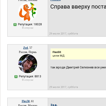
Россия, Москва
Справа вверху пост
Репутация: 18028
А
В отпуске
29 июля 2017, суббота
Zed
, 57
Россия, Пермь
Flex50:
цели МД
так вроде Дмитрий Селезнев все уже
Репутация: 8813
А
В отпуске
29 июля 2017, суббота
Flex50
, 61
Зед,
Россия, Москва