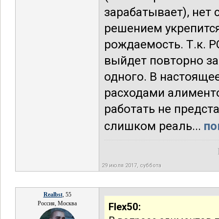
зарабатывает), нет
решением укрепится
рождаемость. Т.к. Р
выйдет повторно за
одного. В настояще
расходами алименто
работать не предст
слишком реаль...
по
29 июля 2017, суббота
Realbst
, 55
Россия, Москва
Flex50: