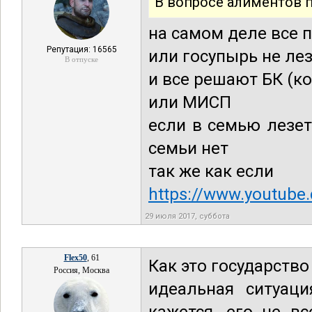
В вопросе алиментов пр
на самом деле все 
Репутация: 16565
или госупырь не ле
В отпуске
и все решают БК (к
или МИСП
если в семью лезет 
семьи нет
так же как если
https://www.youtub
29 июля 2017, суббота
Flex50
, 61
Как это государство
Россия, Москва
идеальная ситуаци