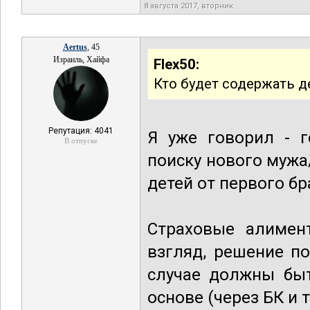
8 августа 2017, вторник
Aertus
, 45
Израиль, Хайфа
Flex50:
Кто будет содержать д
Репутация: 4041
Я уже говорил - 
В отпуске
поиску нового мужа
детей от первого бр
Страховые алимен
взгляд, решение п
случае должны быт
основе (через БК и т.