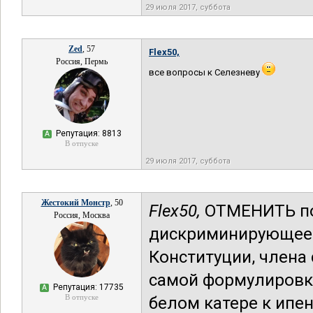
29 июля 2017, суббота
Zed
, 57
Flex50,
Россия, Пермь
все вопросы к Селезневу
Репутация: 8813
А
В отпуске
29 июля 2017, суббота
Жестокий Монстр
, 50
Flex50,
ОТМЕНИТЬ пон
Россия, Москва
дискриминирующее 
Конституции, члена 
самой формулировко
Репутация: 17735
А
В отпуске
белом катере к ипе