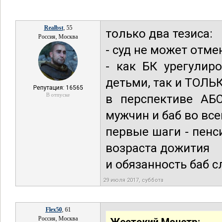
Realbst
, 55
только два тезиса:
Россия, Москва
- суд не может отме
- как БК урегулир
детьми, так и ТОЛЬК
Репутация: 16565
В отпуске
в перспективе А
мужчин и баб во вс
первые шаги - пенс
возраста дожития
и обязанность баб 
29 июля 2017, суббота
Flex50
, 61
Россия, Москва