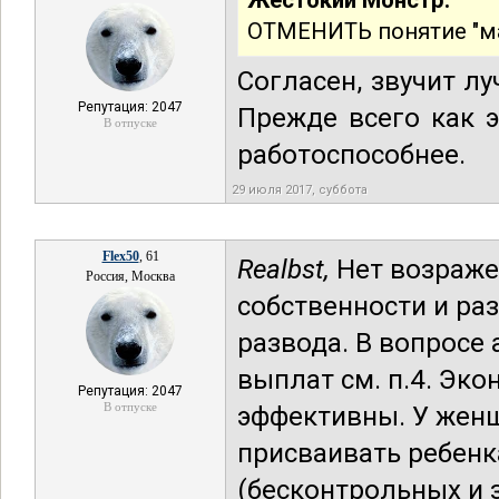
Жестокий Монстр:
ОТМЕНИТЬ понятие "ма
Согласен, звучит лу
Репутация: 2047
Прежде всего как 
В отпуске
работоспособнее.
29 июля 2017, суббота
Flex50
, 61
Realbst,
Нет возраже
Россия, Москва
собственности и ра
развода. В вопросе
выплат см. п.4. Эк
Репутация: 2047
В отпуске
эффективны. У женщ
присваивать ребенк
(бесконтрольных и 