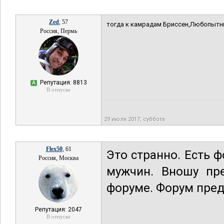
Zed
, 57
тогда к камрадам Бриссен,Любопытны
Россия, Пермь
Репутация: 8813
А
В отпуске
29 июля 2017, суббота
Flex50
, 61
Это странно. Есть 
Россия, Москва
мужчин. Вношу пр
форуме. Форум пред
Репутация: 2047
В отпуске