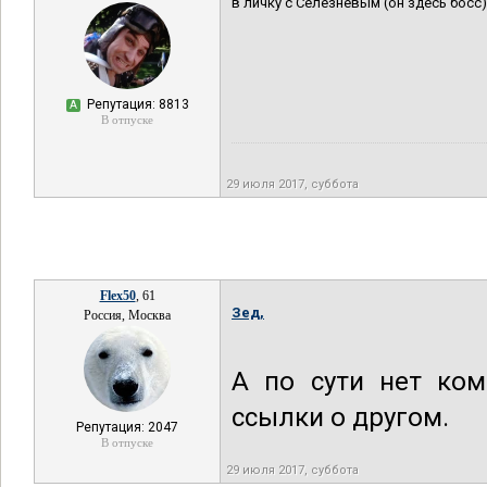
в личку с Селезневым (он здесь босс)
Репутация: 8813
А
В отпуске
29 июля 2017, суббота
Flex50
, 61
Зед,
Россия, Москва
А по сути нет ком
ссылки о другом.
Репутация: 2047
В отпуске
29 июля 2017, суббота