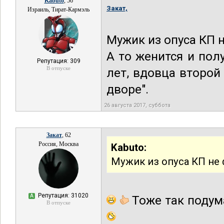
Kabuto
, 56
Закат,
Израиль, Тират-Кармэль
Мужик из опуса КП н
А то женится и пол
Репутация: 309
В отпуске
лет, вдовца второй
дворе".
26 августа 2017, суббота
Закат
, 62
Россия, Москва
Kabuto:
Мужик из опуса КП не 
Репутация: 31020
А
Тоже так подума
В отпуске