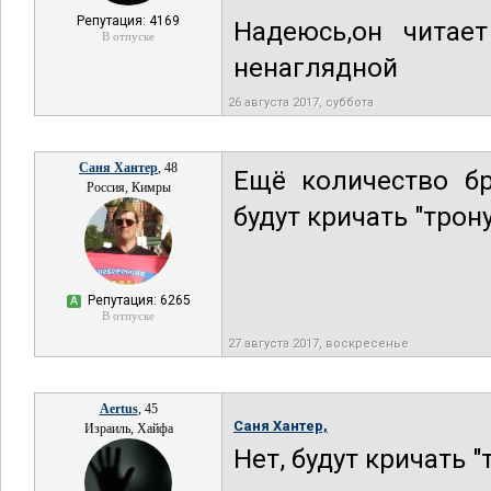
Репутация: 4169
Надеюсь,он читае
В отпуске
ненаглядной
26 августа 2017, суббота
Саня Хантер
, 48
Ещё количество бра
Россия, Кимры
будут кричать "трону
Репутация: 6265
А
В отпуске
27 августа 2017, воскресенье
Aertus
, 45
Саня Хантер,
Израиль, Хайфа
Нет, будут кричать "