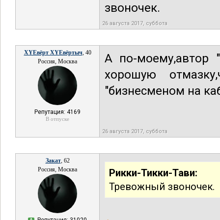
звоночек.
26 августа 2017, суббота
XYEвёрт XYEвёртыч
, 40
А по-моему,автор 
Россия, Москва
хорошую отмазку
"бизнесменом на ка
Репутация: 4169
В отпуске
26 августа 2017, суббота
Закат
, 62
Россия, Москва
Рикки-Тикки-Тави:
Тревожный звоночек.