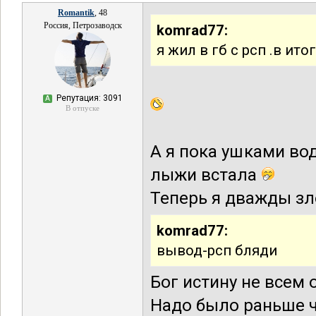
Romantik
, 48
Россия, Петрозаводск
komrad77:
я жил в гб с рсп .в и
Репутация: 3091
А
В отпуске
А я пока ушками вод
лыжи встала
Теперь я дважды з
komrad77:
вывод-рсп бляди
Бог истину не всем 
Надо было раньше ч