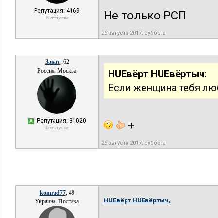
Репутация: 4169
Не только РСП
В отпуске
26 августа 2017, суббота
Закат
, 62
Россия, Москва
HUEвёрт HUEвёртыч:
Если женщина тебя лю
Репутация: 31020
А
+
В отпуске
26 августа 2017, суббота
komrad77
, 49
HUEвёрт HUEвёртыч,
Украина, Полтава