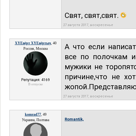
Свят, свят,свят.
27 августа 2017, воскресенье
XYEвёрт XYEвёртыч
, 40
А что если написа
Россия, Москва
все по полочкам и
мужики не торопят
причине,что не хо
Репутация: 4169
В отпуске
жопой.Представляю,
27 августа 2017, воскресенье
komrad77
, 49
Romantik,
Украина, Полтава