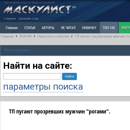
маносфера и место общения мужчин
18+
о проекте
рассказать о нас
Главная
СТАТЬИ
АВТОРЫ
НЕ ЧИТАЛ
НОВИЧКУ
ТОП-100
ФОР
Главная
ФОРУМ
Новости и события
ТП пугают прозревших мужчин "р
Ветка: Расстаюсь или Развожусь. САНЧАС
Ветка: Наболевшее. Выскажись!
Р
Поиск по форуму
РАЗДЕЛ: Разное
УЧЕБНИК
ТРИЛОГИЯ
ВИТРИНА
КОПИЛКА
ОТНОШ
Найти на сайте:
параметры поиска
ТП пугают прозревших мужчин "рогами".