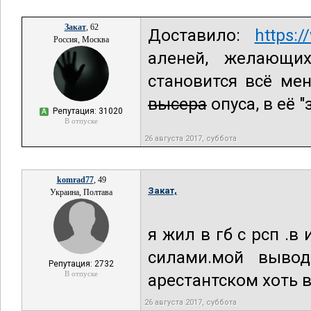
Закат
, 62
Доставило:
https:
Россия, Москва
аленей, желающи
становится всё ме
высера
опуса, в её "
Репутация: 31020
А
В отпуске
26 августа 2017, суббота
komrad77
, 49
Закат,
Украина, Полтава
я жил в гб с рсп .
силами.мой вывод
Репутация: 2732
В отпуске
арестантском хоть 
26 августа 2017, суббота