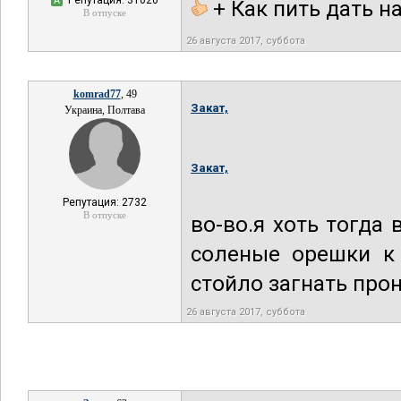
Репутация: 31020
А
+ Как пить дать н
В отпуске
26 августа 2017, суббота
komrad77
, 49
Закат,
Украина, Полтава
Закат,
Репутация: 2732
В отпуске
во-во.я хоть тогда
соленые орешки к 
стойло загнать про
26 августа 2017, суббота