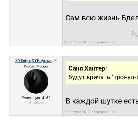
Сам всю жизнь Бдел,б
Ре
27 августа 2017, воскресенье
XYEвёрт XYEвёртыч
, 40
Россия, Москва
Саня Хантер:
будут кричать "тронул-
Репутация: 4169
В каждой шутке ест
В отпуске
27 августа 2017, воскресенье