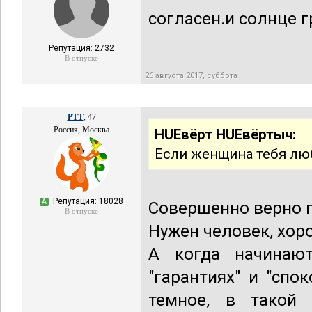
согласен.и солнце г
Репутация: 2732
В отпуске
26 августа 2017, суббота
РТТ
, 47
Россия, Москва
HUEвёрт HUEвёртыч:
Если женщина тебя лю
Репутация: 18028
А
Совершенно верно п
В отпуске
Нужен человек, хоро
А когда начинают
"гарантиях" и "спо
темное, в такой 