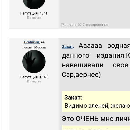
Репутация: 4041
В отпуске
27 августа 2017, воскресенье
Centurion
, 44
Аааааа родная
Закат,
Россия, Москва
данного издания
навешивали свое
Сэр,вернее)
Репутация: 1540
В отпуске
Закат:
Видимо аленей, желающ
Это ОЧЕНЬ мне личн