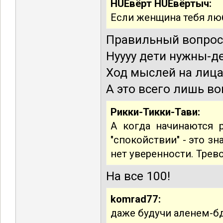
HUEвёрт HUEвёртыч:
Если женщина тебя лю
Правильный вопрос.
Нуууу дети нужны-де
Ход мыслей на лица
А это всего лишь в
Рикки-Тикки-Тави:
А когда начинаются р
"спокойствии" - это з
нет уверенности. Тре
На все 100!
komrad77:
даже будучи аленем-б