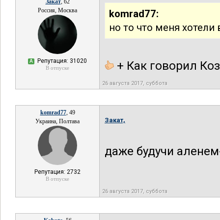
Закат
, 62
Россия, Москва
komrad77:
но то что меня хотели
Репутация: 31020
А
+ Как говорил Коз
В отпуске
26 августа 2017, суббота
komrad77
, 49
Закат,
Украина, Полтава
даже будучи аленем
Репутация: 2732
В отпуске
26 августа 2017, суббота