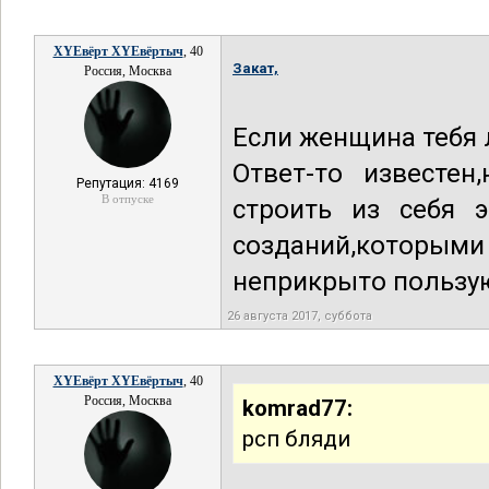
XYEвёрт XYEвёртыч
, 40
Закат,
Россия, Москва
Если женщина тебя
Ответ-то известен
Репутация: 4169
В отпуске
строить из себя э
созданий,которыми
неприкрыто пользу
26 августа 2017, суббота
XYEвёрт XYEвёртыч
, 40
Россия, Москва
komrad77:
рсп бляди