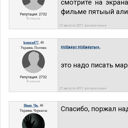
смотрите на экран
фильме пятыый али
Репутация: 2732
В отпуске
27 августа 2017, воскресенье
komrad77
, 49
HUEвёрт HUEвёртыч,
Украина, Полтава
это надо писать ма
Репутация: 2732
В отпуске
27 августа 2017, воскресенье
Иван_Чк
, 46
Спасибо, поржал на
Украина, Черкассы