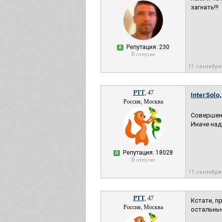
загнать!!!
Репутация: 230
А
В отпуске
11 сентября
РТТ
, 47
InterSolo,
Россия, Москва
Совершенн
Иначе над
Репутация: 18028
А
В отпуске
11 сентября
РТТ
, 47
Кстати, п
Россия, Москва
остальные