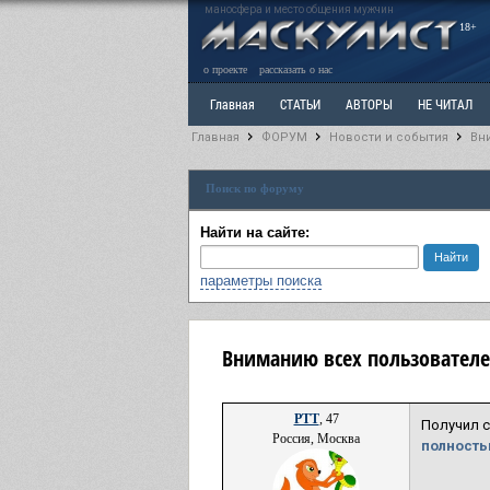
маносфера и место общения мужчин
18+
о проекте
рассказать о нас
Главная
СТАТЬИ
АВТОРЫ
НЕ ЧИТАЛ
Главная
ФОРУМ
Новости и события
Вн
Ветка: Расстаюсь или Развожусь. САНЧАС
Вет
Поиск по форуму
РАЗДЕЛ: Разное
УЧЕБНИК
ТРИЛОГИЯ
В
Найти на сайте:
параметры поиска
Вниманию всех пользователе
РТТ
, 47
Получил с
Россия, Москва
полностью