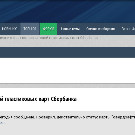
НОВИЧКУ
ТОП-100
ФОРУМ
Новые темы
Свежие сообщения
Ветка: 
иманию всех пользователей пластиковых карт Сбербанка
ка: Наболевшее. Выскажись!
РАЗДЕЛ: Мы и Женщины
РАЗДЕЛ: Маскулизм, МД и
ИТРИНА
КОПИЛКА
ОТНОШЕНИЯ
й пластиковых карт Сбербанка
егодня сообщение. Проверил, действительно статус карты "овердрафтн
...