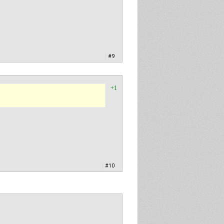
|
#9
+1
|
#10