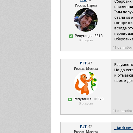
Zed
, 57
Сбербанк 
Россия, Пермь
появившие
"Мы получ
стали ове
говорится
всегда от
переводам
Репутация: 8813
А
Сбербанке
В отпуске
11 сентября
РТТ
, 47
Разумеетс
Россия, Москва
Но до сег
и отмазки
самом дел
Репутация: 18028
А
В отпуске
11 сентября
РТТ
, 47
_Andrew_
Россия, Москва