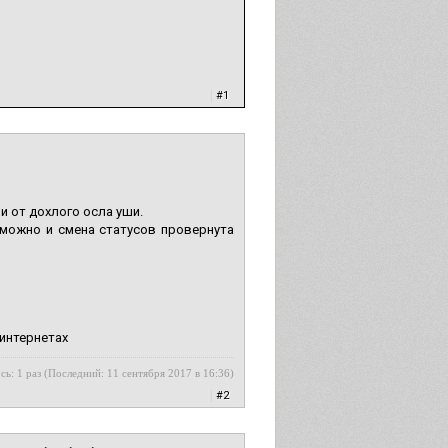
|
#1
ни от дохлого осла уши.
озможно и смена статусов провернута
интернетах
сь: 1 раз (Последний: 11 сентября 2017 в 16:36)
|
#2