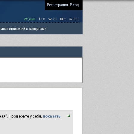
Регистрация
Вход
донат
FB
VK
Y
RSS
Анализ отношений с женщинами
 права мужчин
РАЗДЕЛ: Отцы и Дети
ая". Проверьте у себя.
показать
+4