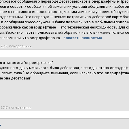
опроверг сообщения о переводе дебетовых карт в овердрафтные Прес
ся в соцсетях сообщения об изменении условий обслуживания дебетов
аем от вас много вопросов про то, что мы изменили условия обслужив
рдрафтными. Это неправда — нельзя потратить по дебетовой карте больш
 в сообщении пресс-службы. В банке пояснили, что в мобильном прил
ображались как овердрафтные — это техническая необходимость для к
и. Вероятно, часть пользователей обратили на это внимание только сей
 напомнили, что овердрафт по ка...
показать полностью...
 2017, понедельник
я я читал эти "опровержения".
одняшнего дня у меня карта была дебетовая, а сегодня стала овердрафт
 лепит, типа "Не обращайте внимания, если написано что овердрафтная
е она дебетовая".
 2017, понедельник
,