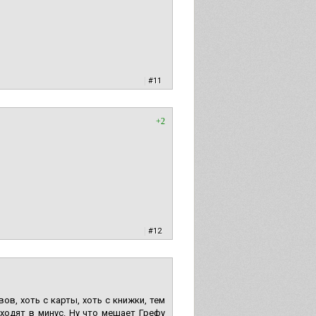
|
#11
+2
|
#12
в, хоть с карты, хоть с книжки, тем
ходят в минус. Ну что мешает Грефу