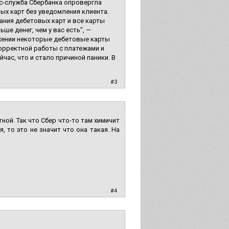
с-служба Сбербанка опровергла
ых карт без уведомления клиента.
ания дебетовых карт и все карты
е денег, чем у вас есть", —
ожении некоторые дебетовые карты
орректной работы с платежами и
час, что и стало причиной паники. В
|
#3
ной. Так что Сбер что-то там химичит
, то это не значит что она такая. На
|
#4