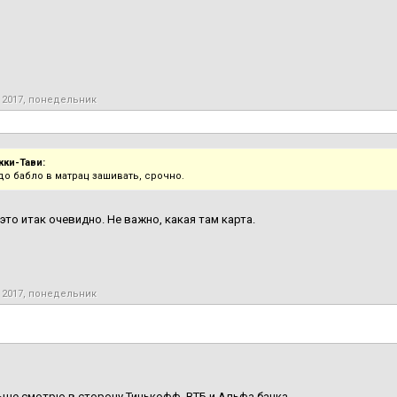
 2017, понедельник
кки-Тави:
до бабло в матрац зашивать, срочно.
это итак очевидно. Не важно, какая там карта.
 2017, понедельник
ьше смотрю в сторону Тинькофф, ВТБ и Альфа банка.