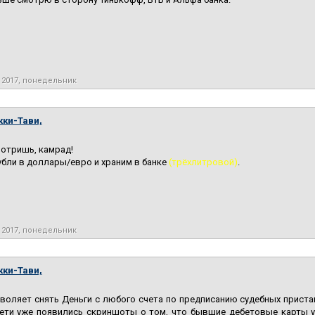
 2017, понедельник
кки-Тави,
мотришь, камрад!
бли в доллары/евро и храним в банке
(трёхлитровой)
.
 2017, понедельник
кки-Тави,
воляет снять Деньги с любого счета по предписанию судебных приставо
сети уже появились скриншоты о том, что бывшие дебетовые карты у