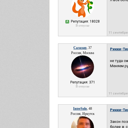
Репутация: 18028
А
В отпуске
11 сентября
Салазар
, 37
Рикки-Ти
Россия, Москва
не туда с
Меняем ру
Репутация: 371
В отпуске
11 сентября
InterSolo
, 48
Рикки-Ти
Россия, Иркутск
Закон поз
более в 