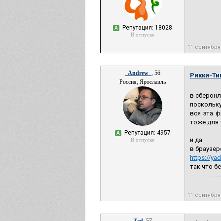
Репутация: 18028
А
В отпуске
11 сентября
_Andrew_
, 56
Рикки-Ти
Россия, Ярославль
в сберонл
поскольку
вся эта ф
тоже для 
Репутация: 4957
А
и да
В отпуске
в браузер
https://y
так что б
11 сентября