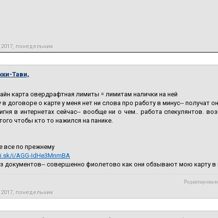
 2017, понедельник
кки-Тави,
айн карта овердрафтная лимиты = лимитам налички на ней
 в договоре о карте у меня нет ни слова про работу в минус-- получат о
игня в интернетах сейчас-- вообще ни о чем.. работа спекулянтов. в
того чтобы кто то нажился на панике.
е все по прежнему
adi.sk/i/AGG-IdHe3MnmBA
ез документов-- совершенно фиолетово как они обзывают мою карту в 
Редактировало
 2017, понедельник