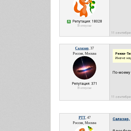
Репутация: 18028
А
В отпуске
11 сентября
Салазар
, 37
Россия, Москва
Рикки-Ти
Иначе на
По-моему 
Репутация: 371
В отпуске
11 сентября
РТТ
, 47
Салазар,
Россия, Москва
Я все бол