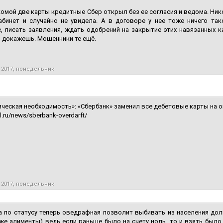
омой две карты кредитные Сбер открыл без ее согласия и ведома. Нико
абинет и случайно не увидела. А в договоре у нее тоже ничего так
, писать заявления, ждать одобрений на закрытие этих навязанных ка
 докажешь. Мошенники те ещё.
 2017, понедельник
ическая необходимость»: «Сбербанк» заменил все дебетовые карты на
il.ru/news/sberbank-overdarft/
 2017, понедельник
а по статусу теперь оведрафная позволит выбивать из населения долг
 же алименты) ведь если раньше было на счету ноль, то и взять было 