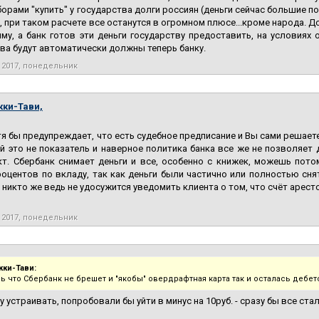
орами "купить" у государства долги россиян (деньги сейчас большие п
 при таком расчете все останутся в огромном плюсе...кроме народа. 
му, а банк готов эти деньги государству предоставить, на условиях
ва будут автоматически должны теперь банку.
 2017, понедельник
кки-Тави,
я бы предупреждает, что есть судебное предписание и Вы сами решает
й это не показатель и наверное политика банка все же не позволяет
т. Сбербанк снимает деньги и все, особенно с книжек, можешь пото
оцентов по вкладу, так как деньги были частично или полностью сня
к никто же ведь не удосужится уведомить клиента о том, что счёт аресто
 2017, понедельник
кки-Тави:
ь что Сбербанк не брешет и "якобы" овердрафтная карта так и осталась дебет
у устраивать, попробовали бы уйти в минус на 10руб. - сразу бы все стал