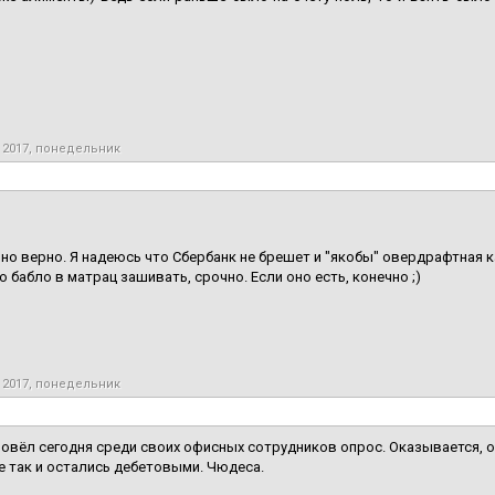
 2017, понедельник
о верно. Я надеюсь что Сбербанк не брешет и "якобы" овердрафтная к
о бабло в матрац зашивать, срочно. Если оно есть, конечно ;)
 2017, понедельник
ровёл сегодня среди своих офисных сотрудников опрос. Оказывается, о
 так и остались дебетовыми. Чюдеса.