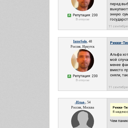
перед выб
выкупают,
энную сум
Репутация: 230
А
государст
В отпуске
11 сентября
InterSolo
, 48
Рикки-Ти
Россия, Иркутск
Альфа хот
мой случа
менее фак
вместо пр
сняли, та
Репутация: 230
А
В отпуске
11 сентября
-Илья-
, 54
Россия, Москва
Рикки-Ти
Я надеюс
Чем паник