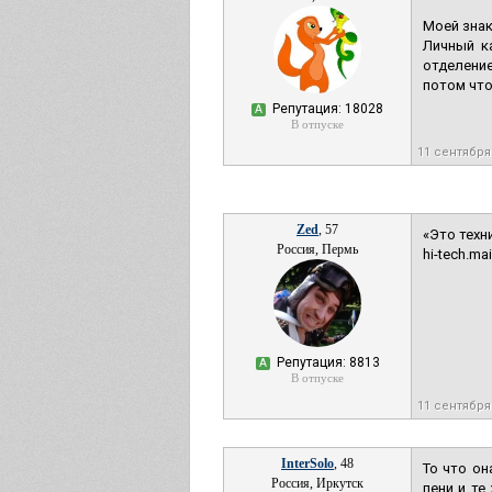
Моей знак
Личный к
отделение
потом что
Репутация: 18028
А
В отпуске
11 сентября
Zed
, 57
«Это техн
Россия, Пермь
hi-tech.ma
Репутация: 8813
А
В отпуске
11 сентября
InterSolo
, 48
То что он
Россия, Иркутск
пени и те