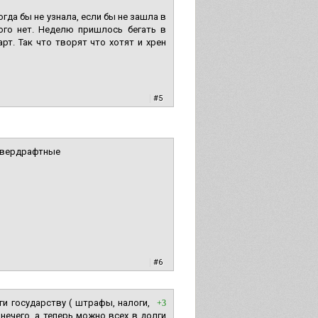
гда бы не узнала, если бы не зашла в
ого нет. Неделю пришлось бегать в
рт. Так что творят что хотят и хрен
|
#5
 овердрафтные
|
#6
и государству ( штрафы, налоги,
+3
нечего, а теперь можно всех в долги