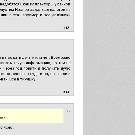
онадобятся), как коллекторы у банков
Допустим Иванов задолжал налогов на
 один к ста например и все должники
|
#13
е выводить деньги или нет. Возможно
 давать такую информацию, но тем не
м через год прийти и получить дулю
ты по решению суда и ладно сняли и
ван. Все в тихушку.
|
#14
+2
овой.
о ясно..