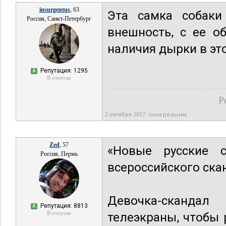
insurgentus
, 63
Эта самка собаки
Россия, Санкт-Петербург
внешность, с ее о
наличия дырки в эт
Репутация: 1295
А
В отпуске
Р
2 октября 2017, понедельник
Zed
, 57
«Новые русские с
Россия, Пермь
всероссийского ска
Девочка-сканда
Репутация: 8813
А
В отпуске
телеэкраны, чтобы 