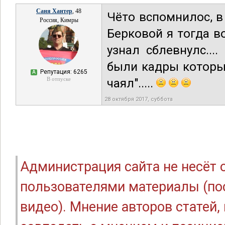
Саня Хантер
, 48
Чёто вспомнилос, в
Россия, Кимры
Берковой я тогда в
узнал сблевнулс...
были кадры которые
Репутация: 6265
А
В отпуске
чаял".....
28 октября 2017, суббота
Администрация сайта не несёт
пользователями материалы (по
видео). Мнение авторов статей