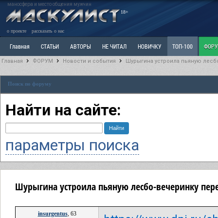
маносфера и место общения мужчин
18+
о проекте
рассказать о нас
Главная
СТАТЬИ
АВТОРЫ
НЕ ЧИТАЛ
НОВИЧКУ
ТОП-100
ФОР
Главная
ФОРУМ
Новости и события
Шурыгина устроила пьяную лесб
Ветка: Расстаюсь или Развожусь. САНЧАС
Ветка: Наболевшее. Выскажись!
Р
Поиск по форуму
РАЗДЕЛ: Разное
УЧЕБНИК
ТРИЛОГИЯ
ВИТРИНА
КОПИЛКА
ОТНОШ
Найти на сайте:
параметры поиска
Шурыгина устроила пьяную лесбо-вечеринку пере
insurgentus
, 63