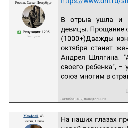
https://www.dni.ru/
Россия, Санкт-Петербург
В отрыв ушла и р
девицы. Прощание с
Репутация: 1295
А
В отпуске
(1000+)Дважды изн
октября станет же
Андрея Шлягина. "
своего ребенка", –
союз многим в стра
2 октября 2017, понедельник
Макфлай
, 48
На наших глазах пр
Россия, Пенза