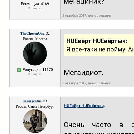
мегациник?
Репутация: 4169
В отпуске
2 октября 2017, понедельник
TheChosenOne
, 32
Россия, Москва
HUEвёрт HUEвёртыч:
Я все-таки не пойму: 
Репутация: 11170
А
Мегаидиот.
В отпуске
2 октября 2017, понедельник
insurgentus
, 63
HUEвёрт HUEвёртыч,
Россия, Санкт-Петербург
Очень часто в э