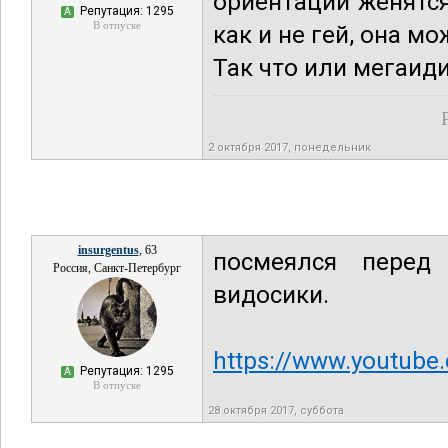
ориентации женятся
Репутация: 1295
А
В отпуске
как и не гей, она м
Так что или мегаид
2 октября 2017, понедельник
insurgentus
, 63
посмеялся перед
Россия, Санкт-Петербург
видосики.
https://www.youtub
Репутация: 1295
А
В отпуске
28 октября 2017, суббота