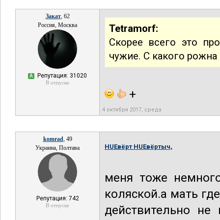
Закат
, 62
Россия, Москва
Tetramorf:
Скорее всего это про
чужие. С какого рожна
Репутация: 31020
А
В отпуске
+
4 октября 2017, среда
komrad
, 49
HUEвёрт HUEвёртыч,
Украина, Полтава
меня тоже немного
коляской.а мать гд
Репутация: 742
В отпуске
действительно не 