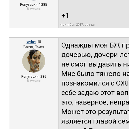
Репутация: 1285
В отпуске
+1
4 октября 2017, среда
xrebet
, 48
Однажды моя БЖ при
Россия, Томск
дочерью, дочери лет
не смог выдавить ни
Мне было тяжело на
Репутация: 286
В отпуске
познакомился с ОЖП.
себе задаю этот воп
это, наверное, непр
Может это результа
является главой сем