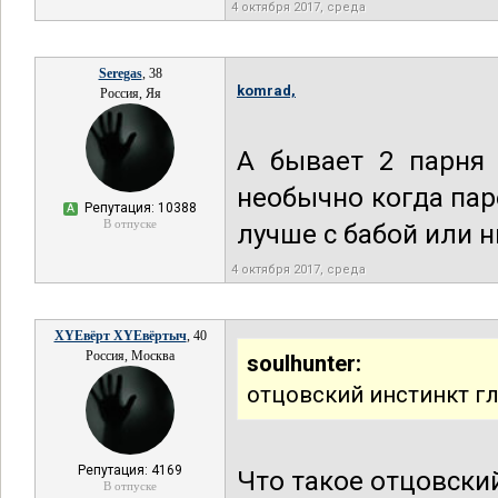
4 октября 2017, среда
Seregas
, 38
komrad,
Россия, Яя
А бывает 2 парня
необычно когда пар
Репутация: 10388
А
В отпуске
лучше с бабой или н
4 октября 2017, среда
XYEвёрт XYEвёртыч
, 40
Россия, Москва
soulhunter:
отцовский инстинкт г
Репутация: 4169
Что такое отцовски
В отпуске