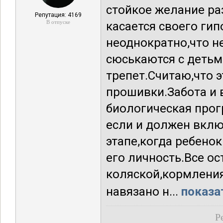
стойкое желание раз
Репутация: 4169
В отпуске
касается своего гип
неоднократно,что н
сюськаются с детьм
трепет.Считаю,что 
прошивки.Забота и 
биологическая прог
если и должен вклю
этапе,когда ребено
его личность.Все ос
коляской,кормления
навязано н...
показа
Р