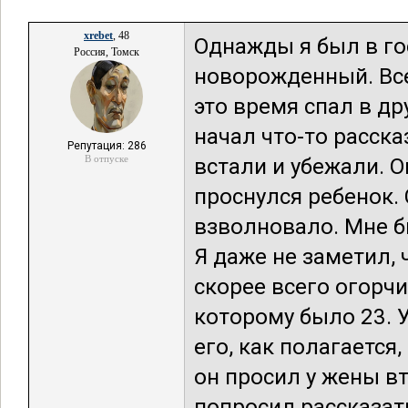
xrebet
, 48
Однажды я был в го
Россия, Томск
новорожденный. Все
это время спал в д
начал что-то расска
Репутация: 286
В отпуске
встали и убежали. О
проснулся ребенок. 
взволновало. Мне б
Я даже не заметил, ч
скорее всего огорчи
которому было 23. 
его, как полагается,
он просил у жены вт
попросил рассказать