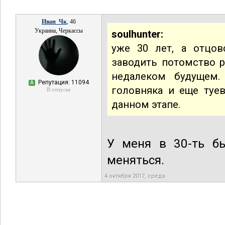
Иван_Чк
, 46
Украина, Черкассы
soulhunter:
уже 30 лет, а отцов
заводить потомство ра
недалеком будущем.
Репутация: 11094
А
головняка и еще туев
В отпуске
данном этапе.
У меня в 30-ть бы
меняться.
4 октября 2017, среда