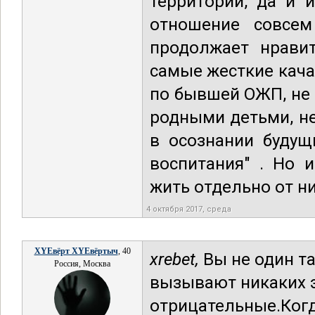
территории, да и 
отношение совсем
продолжает нрави
самые жесткие кача
по бывшей ОЖП, не 
родными детьми, не
в осознании будущ
воспитания" . Но 
жить отдельно от ни
4 октября 2017, среда
XYEвёрт XYEвёртыч
, 40
xrebet,
Вы не один та
Россия, Москва
вызывают никаких э
отрицательные.Когд