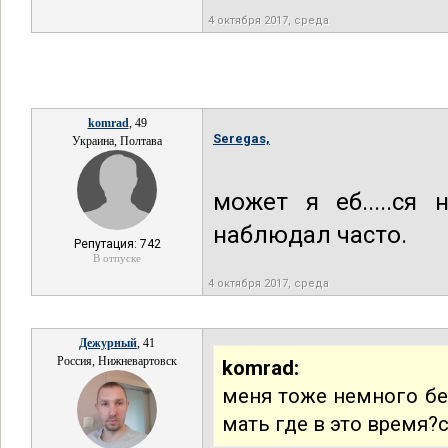
4 октября 2017, среда
komrad
, 49
Seregas,
Украина, Полтава
может я еб.....ся
наблюдал часто.
Репутация: 742
В отпуске
4 октября 2017, среда
Дежурный
, 41
Россия, Нижневартовск
komrad:
меня тоже немного бе
мать где в это время?