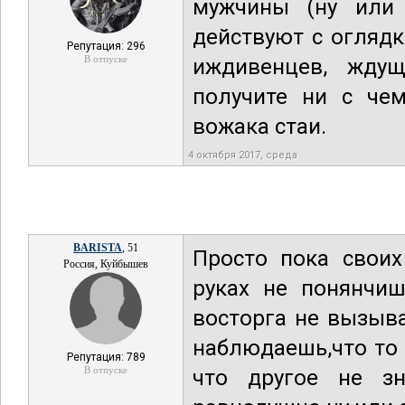
мужчины (ну или
действуют с оглядк
Репутация: 296
В отпуске
иждивенцев, ждущ
получите ни с чем
вожака стаи.
4 октября 2017, среда
BARISTA
, 51
Просто пока своих
Россия, Куйбышев
руках не понянчи
восторга не вызыв
наблюдаешь,что то 
Репутация: 789
В отпуске
что другое не з