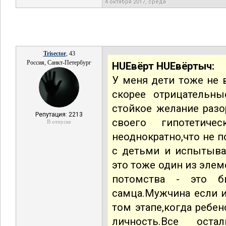
4 октября 2017, среда
Trisector
, 43
Россия, Санкт-Петербург
HUEвёрт HUEвёртыч:
У меня дети тоже не 
скорее отрицательны
стойкое желание разор
Репутация: 2213
своего гипотетич
В отпуске
неоднократно,что не 
с детьми и испытываю
это тоже один из эле
потомства - это б
самца.Мужчина если и
том этапе,когда ребе
личность.Все ост