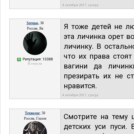
4 октября 2017, среда
Seregas
, 38
Я тоже детей не л
Россия, Яя
эта личинка орет во
личинку. В осталь
что их права стоят
Репутация: 10388
А
В отпуске
вагини да личинк
презирать их не с
нравится.
4 октября 2017, среда
Технолог
, 58
Смотрите на тему 
Россия, Глазов
детских уси пуси.