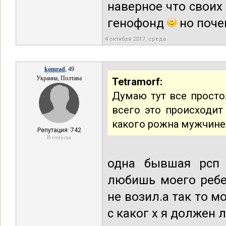
наверное что своих
генофонд
но поче
4 октября 2017, среда
komrad
, 49
Украина, Полтава
Tetramorf:
Думаю тут все просто
всего это происходит 
какого рожна мужчине
Репутация: 742
В отпуске
одна бывшая рсп 
любишь моего ребе
не возил.а так то 
с каког х я должен 