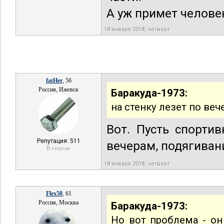
А уж примет человек
18 января 2018, четверг
fatHer
, 56
Россия, Ижевск
Баракуда-1973:
на стенку лезет по веч
Вот. Пусть спорти
Репутация: 511
вечерам, подягивани
В отпуске
18 января 2018, четверг
Flex50
, 61
Россия, Москва
Баракуда-1973:
Но вот проблема - он