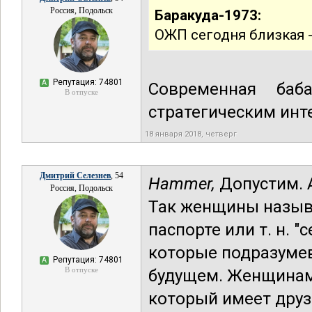
Россия, Подольск
Баракуда-1973:
ОЖП сегодня близкая -
Репутация: 74801
А
Современная баб
В отпуске
стратегическим инт
18 января 2018, четверг
Дмитрий Селезнев
, 54
Hammer,
Допустим. А
Россия, Подольск
Так женщины назыв
паспорте или т. н. 
которые подразуме
Репутация: 74801
А
В отпуске
будущем. Женщинам 
который имеет друз