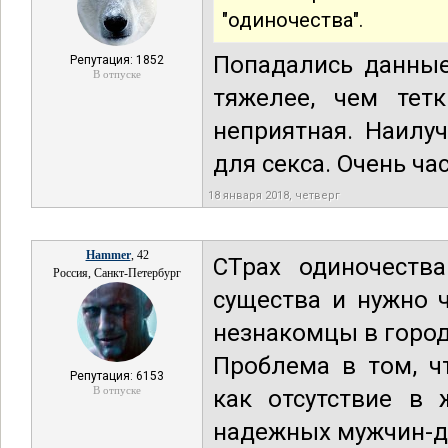
"одиночества".
Попадались данные
Репутация: 1852
В отпуске
тяжелее, чем тет
неприятная. Наилу
для секса. Очень час
18 января 2018, четверг
Hammer
, 42
СТрах одиночеств
Россия, Санкт-Петербург
существа и нужно 
незнакомцы в городе
Проблема в том, ч
Репутация: 6153
В отпуске
как отсутствие в 
надежных мужчин-др