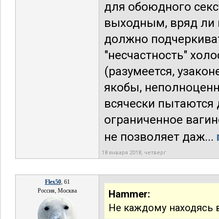
для обоюдного секс
выходным, вряд ли 
должно подчеркива
"несчастность" хол
(разумеется, узакон
якобы, неполноценн
всячески пытаются 
ограниченное вагин
не позволяет даж...
18 января 2018, четверг
Flex50
, 61
Россия, Москва
Hammer:
Не каждому находясь 