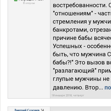
В отпуске
востребованности. 
"отношениям" - част
стремления у мужч
банкротами, отреза
причине бабы всяче
Успешных - особенно
быть, что мужчина
бабы?!" Это вызов в
"разлагающий" прим
глупые мужчины не 
давлению. Втор...
по
18 января 2018, четверг
Дмитрий Селезнев
, 54