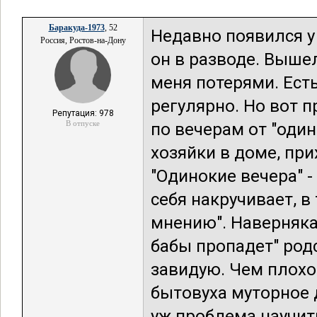
Баракуда-1973
, 52
Недавно появился у 
Россия, Ростов-на-Дону
он в разводе. Выше
меня потерями. Ест
регулярно. Но вот п
Репутация: 978
В отпуске
по вечерам от "один
хозяйки в доме, при
"Одинокие вечера" -
себя накручивает, в
мнению". Наверняка
бабы пропадет" родс
завидую. Чем плохо?
бытовуха муторное д
уж проблема научит