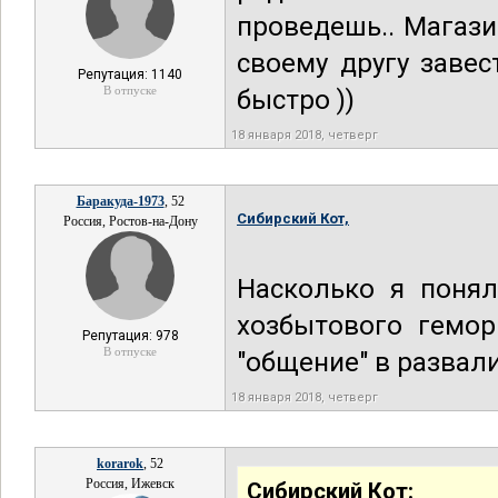
проведешь.. Магази
своему другу завес
Репутация: 1140
В отпуске
быстро ))
18 января 2018, четверг
Баракуда-1973
, 52
Сибирский Кот,
Россия, Ростов-на-Дону
Насколько я понял
хозбытового гемор
Репутация: 978
В отпуске
"общение" в развали
18 января 2018, четверг
korarok
, 52
Россия, Ижевск
Сибирский Кот: