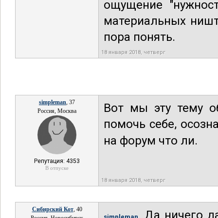
ощущение "нужност
материальных ништ
пора понять.
18 января 2018, четверг
simpleman
, 37
Вот мы эту тему 
Россия, Москва
помочь себе, осозн
на форум что ли.
Репутация: 4353
В отпуске
18 января 2018, четверг
Сибирский Кот
, 40
Да ничего да
simpleman,