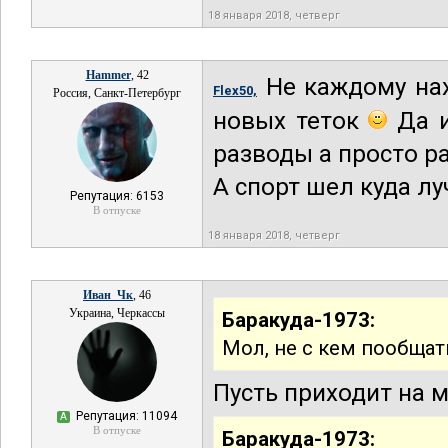
18 января 2018, четверг
Hammer
, 42
Не каждому нах
Flex50,
Россия, Санкт-Петербург
новых теток
Да и
разводы а просто р
А спорт шел куда л
Репутация: 6153
В отпуске
18 января 2018, четверг
Иван_Чк
, 46
Украина, Черкассы
Баракуда-1973:
Мол, не с кем пообщат
Пусть приходит на 
Репутация: 11094
А
В отпуске
Баракуда-1973: