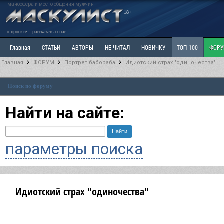
маносфера и место общения мужчин
18+
о проекте
рассказать о нас
Главная
СТАТЬИ
АВТОРЫ
НЕ ЧИТАЛ
НОВИЧКУ
ТОП-100
ФОР
Главная
ФОРУМ
Портрет бабораба
Идиотский страх "одиночества"
Ветка: Расстаюсь или Развожусь. САНЧАС
Ветка: Наболевшее. Выскажись!
Р
Поиск по форуму
РАЗДЕЛ: Разное
УЧЕБНИК
ТРИЛОГИЯ
ВИТРИНА
КОПИЛКА
ОТНОШ
Найти на сайте:
параметры поиска
Идиотский страх "одиночества"