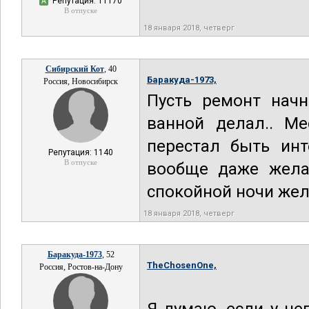
Репутация: 11170
А
В отпуске
18 января 2018, четверг
Сибирский Кот
, 40
Баракуда-1973,
Россия, Новосибирск
Пусть ремонт начн
ванной делал.. Ме
перестал быть инт
Репутация: 1140
В отпуске
вообще даже жела
спокойной ночи жела
18 января 2018, четверг
Баракуда-1973
, 52
TheChosenOne,
Россия, Ростов-на-Дону