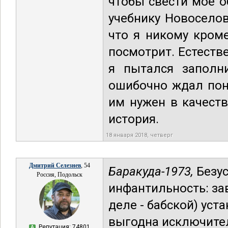
чтобы свести мое о
учебнику Новосело
что я никому кроме
посмотрит. Естеств
я пытался заполн
ошибочно ждал пон
им нужен в качеств
история.
18 января 2018, четверг
Дмитрий Селезнев
, 54
Баракуда-1973,
Безус
Россия, Подольск
инфантильность: за
деле - бабской) уста
выгодна исключите
Репутация: 74801
А