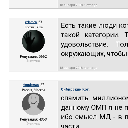
18 января 2018, четверг
velomen
, 63
Есть такие люди ко
Россия, Уфа
такой категории. 
удовольствие. Т
окружающих, чтобы 
Репутация: 5662
В отпуске
18 января 2018, четверг
simpleman
, 37
Сибирский Кот,
Россия, Москва
спамить миллионо
данному ОМП я не п
ибо смысл МД - в 
Репутация: 4353
В отпуске
части.