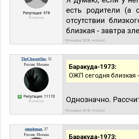
Я думаю, если у н
есть родители (а 
Репутация: 978
В отпуске
отсутствии близко
близкая - завтра зл
18 января 2018, четверг
TheChosenOne
, 32
Россия, Москва
Баракуда-1973:
ОЖП сегодня близкая -
Репутация: 11170
А
Однозначно. Рассчит
В отпуске
18 января 2018, четверг
simpleman
, 37
Россия, Москва
Баракуда-1973: