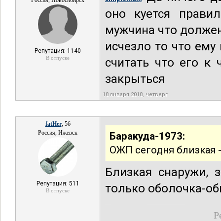
Россия, Новосибирск
оно куется прави
мужчина что должен
исчезло то что ему
Репутация: 1140
В отпуске
считать что его к
закрыться
18 января 2018, четверг
fatHer
, 56
Россия, Ижевск
Баракуда-1973:
ОЖП сегодня близкая -
Близкая снаружи, 
Репутация: 511
только оболочка-об
В отпуске
Р