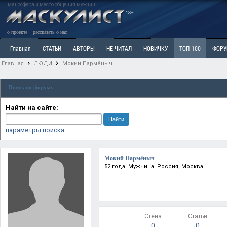
маносфера и место общения мужчин
18+
о проекте
рассказать о нас
Главная
СТАТЬИ
АВТОРЫ
НЕ ЧИТАЛ
НОВИЧКУ
ТОП-100
ФОР
Главная
ЛЮДИ
Мокий Пармёныч
Ветка: Расстаюсь или Развожусь. САНЧАС
Ветка: Наболевшее. Выскажись!
Р
Поиск по форуму
РАЗДЕЛ: Разное
УЧЕБНИК
ТРИЛОГИЯ
ВИТРИНА
КОПИЛКА
ОТНОШ
Найти на сайте:
параметры поиска
Мокий Пармёныч
52 года. Мужчина. Россия, Москва
Стена
Статьи
0
0