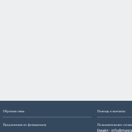
Обратная связь
Помощь и контакты
Предложения по функционалу
Пользовательское согла
Емайл - info@mascul