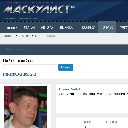
маносфера и место общения мужчин
18+
о проекте
рассказать о нас
Главная
СТАТЬИ
АВТОРЫ
НЕ ЧИТАЛ
НОВИЧКУ
ТОП-100
ФОР
Главная
ЛЮДИ
Dimon_XoXoL
Ветка: Расстаюсь или Развожусь. САНЧАС
Ветка: Наболевшее. Выскажись!
Р
Поиск по форуму
РАЗДЕЛ: Разное
УЧЕБНИК
ТРИЛОГИЯ
ВИТРИНА
КОПИЛКА
ОТНОШ
Найти на сайте:
параметры поиска
Dimon_XoXoL
Имя:
Дмитрий, 53 года. Мужчина. Россия,
Стена
Статьи
0
0