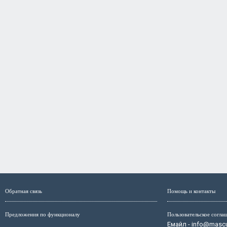
Обратная связь
Помощь и контакты
Предложения по функционалу
Пользовательское согла
Емайл - info@mascul