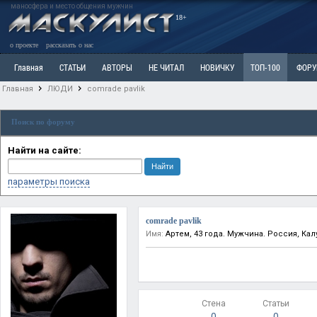
маносфера и место общения мужчин
18+
о проекте
рассказать о нас
Главная
СТАТЬИ
АВТОРЫ
НЕ ЧИТАЛ
НОВИЧКУ
ТОП-100
ФОР
Главная
ЛЮДИ
comrade pavlik
Ветка: Расстаюсь или Развожусь. САНЧАС
Ветка: Наболевшее. Выскажись!
Р
Поиск по форуму
РАЗДЕЛ: Разное
УЧЕБНИК
ТРИЛОГИЯ
ВИТРИНА
КОПИЛКА
ОТНОШ
Найти на сайте:
параметры поиска
comrade pavlik
Имя:
Артем, 43 года. Мужчина. Россия, Кал
Стена
Статьи
0
0