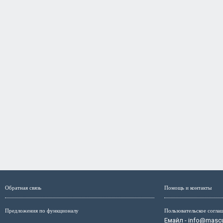
Обратная связь
Помощь и контакты
Предложения по функционалу
Пользовательское согла
Емайл - info@mascul