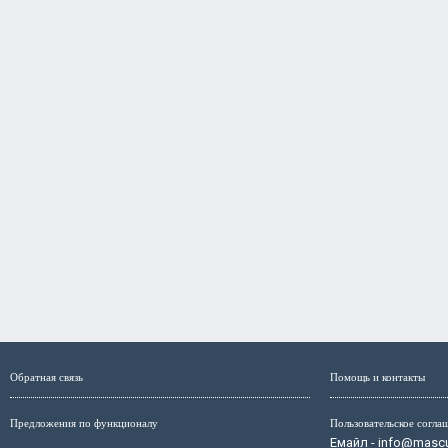
Обратная связь
Помощь и контакты
Предложения по функционалу
Пользовательское согла
Емайл - info@mascul