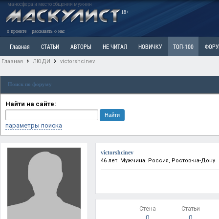
маносфера и место общения мужчин
18+
о проекте
рассказать о нас
Главная
СТАТЬИ
АВТОРЫ
НЕ ЧИТАЛ
НОВИЧКУ
ТОП-100
ФОР
Главная
ЛЮДИ
victorshcinev
Ветка: Расстаюсь или Развожусь. САНЧАС
Ветка: Наболевшее. Выскажись!
Р
Поиск по форуму
РАЗДЕЛ: Разное
УЧЕБНИК
ТРИЛОГИЯ
ВИТРИНА
КОПИЛКА
ОТНОШ
Найти на сайте:
параметры поиска
victorshcinev
46 лет. Мужчина. Россия, Ростов-на-Дону
Стена
Статьи
0
0