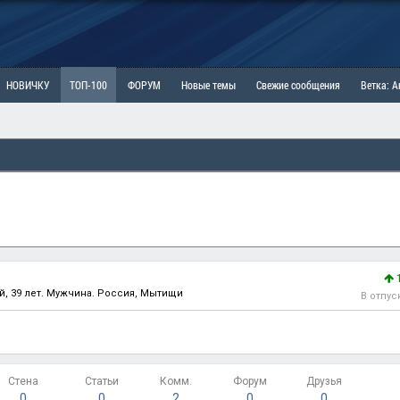
НОВИЧКУ
ТОП-100
ФОРУМ
Новые темы
Свежие сообщения
Ветка: 
ка: Наболевшее. Выскажись!
РАЗДЕЛ: Мы и Женщины
РАЗДЕЛ: Маскулизм, МД и
ИТРИНА
КОПИЛКА
ОТНОШЕНИЯ
, 39 лет. Мужчина. Россия, Мытищи
В отпус
Стена
Статьи
Комм.
Форум
Друзья
0
0
2
0
0