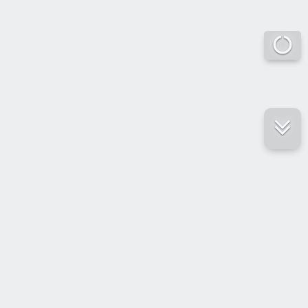
е ресурсы
ение России