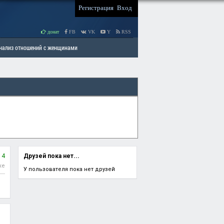
Регистрация
Вход
донат
FB
VK
Y
RSS
Анализ отношений с женщинами
 права мужчин
РАЗДЕЛ: Отцы и Дети
14
Друзей пока нет...
ке
У пользователя пока нет друзей