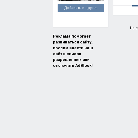
Добавить в друзья
На с
Реклама помогает
развиваться сайту,
просим внести наш
сайт в список
разрешенных или
отключить AdBlock!