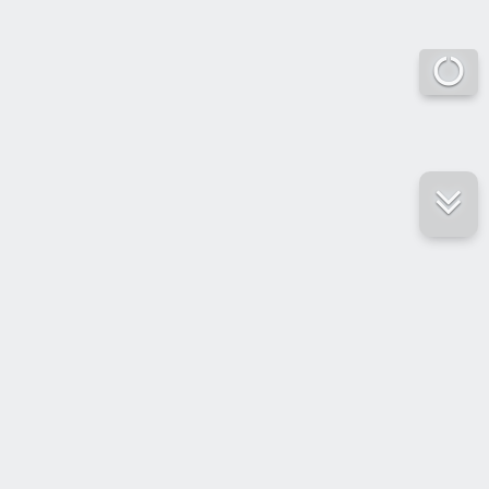
е ресурсы
ение России