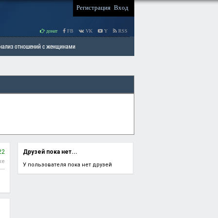
Регистрация
Вход
донат
FB
VK
Y
RSS
Анализ отношений с женщинами
 права мужчин
РАЗДЕЛ: Отцы и Дети
22
Друзей пока нет...
ке
У пользователя пока нет друзей