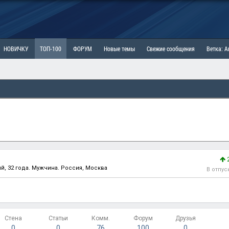
НОВИЧКУ
ТОП-100
ФОРУМ
Новые темы
Свежие сообщения
Ветка: 
ка: Наболевшее. Выскажись!
РАЗДЕЛ: Мы и Женщины
РАЗДЕЛ: Маскулизм, МД и
ИТРИНА
КОПИЛКА
ОТНОШЕНИЯ
, 32 года. Мужчина. Россия, Москва
В отпус
Стена
Статьи
Комм.
Форум
Друзья
0
0
76
100
0