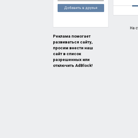
Добавить в друзья
На с
Реклама помогает
развиваться сайту,
просим внести наш
сайт в список
разрешенных или
отключить AdBlock!